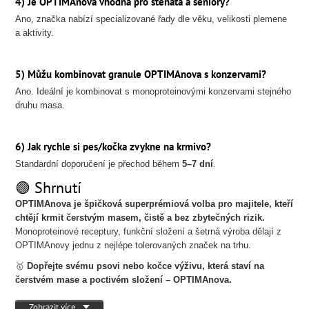
4) Je OPTIMAnova vhodná pro štěňata a seniory?
Ano, značka nabízí specializované řady dle věku, velikosti plemene
a aktivity.
5) Můžu kombinovat granule OPTIMAnova s konzervami?
Ano. Ideální je kombinovat s monoproteinovými konzervami stejného
druhu masa.
6) Jak rychle si pes/kočka zvykne na krmivo?
Standardní doporučení je přechod během
5–7 dní
.
🟢 Shrnutí
OPTIMAnova je špičková superprémiová volba pro majitele, kteří
chtějí krmit čerstvým masem, čistě a bez zbytečných rizik.
Monoproteinové receptury, funkční složení a šetrná výroba dělají z
OPTIMAnovy jednu z nejlépe tolerovaných značek na trhu.
🥇
Dopřejte svému psovi nebo kočce výživu, která staví na
čerstvém mase a poctivém složení – OPTIMAnova.
Zobrazit více