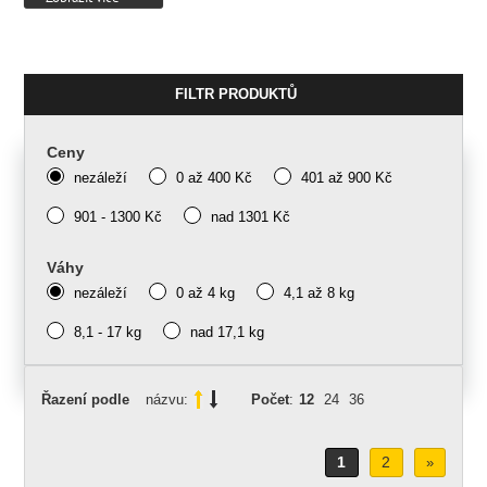
FILTR PRODUKTŮ
Ceny
nezáleží
0 až 400 Kč
401 až 900 Kč
901 - 1300 Kč
nad 1301 Kč
Váhy
nezáleží
0 až 4 kg
4,1 až 8 kg
8,1 - 17 kg
nad 17,1 kg
Řazení podle
názvu:
Počet
:
12
24
36
1
2
»