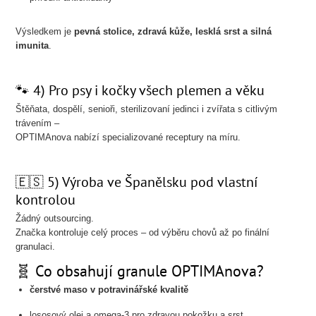
Výsledkem je
pevná stolice, zdravá kůže, lesklá srst a silná
imunita
.
🐾 4) Pro psy i kočky všech plemen a věku
Štěňata, dospělí, senioři, sterilizovaní jedinci i zvířata s citlivým
trávením –
OPTIMAnova nabízí specializované receptury na míru.
🇪🇸 5) Výroba ve Španělsku pod vlastní
kontrolou
Žádný outsourcing.
Značka kontroluje celý proces – od výběru chovů až po finální
granulaci.
🧬 Co obsahují granule OPTIMAnova?
čerstvé maso v potravinářské kvalitě
lososový olej a omega-3 pro zdravou pokožku a srst