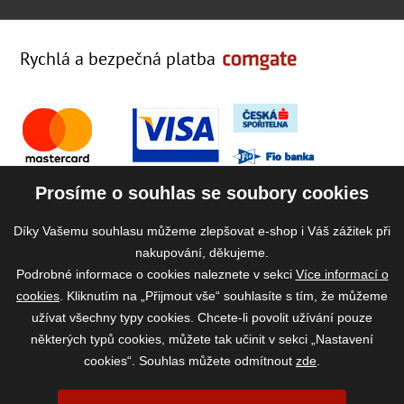
Rychlá a bezpečná platba
Prosíme o souhlas se soubory cookies
Díky Vašemu souhlasu můžeme zlepšovat e-shop i Váš zážitek při
nakupování, děkujeme.
Podrobné informace o cookies naleznete v sekci
Více informací o
cookies
. Kliknutím na „Přijmout vše“ souhlasíte s tím, že můžeme
užívat všechny typy cookies. Chcete-li povolit užívání pouze
některých typů cookies, můžete tak učinit v sekci „Nastavení
cookies“. Souhlas můžete odmítnout
zde
.
2026 ©
www.vase-krmivo.cz
- Tomáš Kroupa e-shop, Kanice 307, 664 01