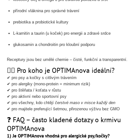
přírodní vláknina pro správné trávení
prebiotika a probiotické kultury
L-karnitin a taurin (u koček) pro energii a zdravé srdce
glukosamin a chondroitin pro kloubní podporu
Receptury jsou bez umělé chemie – čisté, funkční a transparentní.
🐕‍🦺 Pro koho je OPTIMAnova ideální?
✔ pro psy a kočky s citlivým trávením
✔ pro alergiky (mono-protein = minimum rizik)
✔ pro štěňata / koťata v růstu
✔ pro aktivní nebo sportovní psy
✔ pro všechny, kdo chtějí
čerstvé maso v misce každý den
✔ pro majitele preferující šetrnou, přirozenou výživu bez GMO
❓ FAQ – často kladené dotazy o krmivu
OPTIMAnova
1) Je OPTIMAnova vhodná pro alergické psy/kočky?