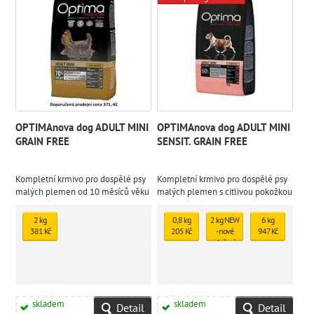
OPTIMAnova dog ADULT MINI
OPTIMAnova dog ADULT MINI
GRAIN FREE
SENSIT. GRAIN FREE
Kompletní krmivo pro dospělé psy
Kompletní krmivo pro dospělé psy
malých plemen od 10 měsíců věku
malých plemen s citlivou pokožkou
2 kg
0,8 kg
2 kg NEW
6 kg
381 Kč
205 Kč
- nové
947 Kč
složení
420 Kč
skladem
skladem
Detail
Detail