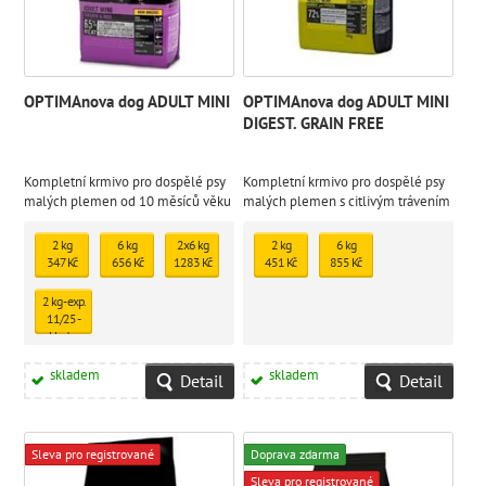
OPTIMAnova dog ADULT MINI
OPTIMAnova dog ADULT MINI
DIGEST. GRAIN FREE
Kompletní krmivo pro dospělé psy
Kompletní krmivo pro dospělé psy
malých plemen od 10 měsíců věku
malých plemen s citlivým trávením
2 kg
6 kg
2x6 kg
2 kg
6 kg
347 Kč
656 Kč
1283 Kč
451 Kč
855 Kč
2 kg - exp.
11/25 -
skladem
1 ks
278 Kč
skladem
skladem
Detail
Detail
Sleva pro registrované
Doprava zdarma
Sleva pro registrované