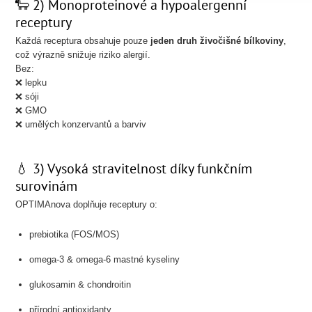
🐑 2) Monoproteinové a hypoalergenní
receptury
Každá receptura obsahuje pouze
jeden druh živočišné bílkoviny
,
což výrazně snižuje riziko alergií.
Bez:
❌ lepku
❌ sóji
❌ GMO
❌ umělých konzervantů a barviv
💧 3) Vysoká stravitelnost díky funkčním
surovinám
OPTIMAnova doplňuje receptury o:
prebiotika (FOS/MOS)
omega-3 & omega-6 mastné kyseliny
glukosamin & chondroitin
přírodní antioxidanty