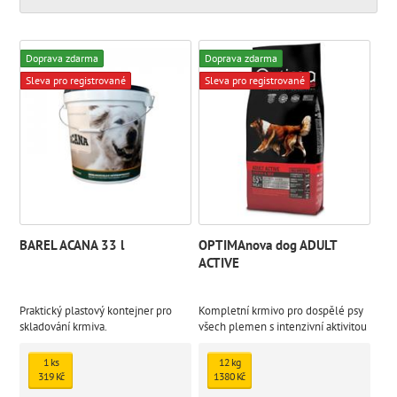
Doprava zdarma
Doprava zdarma
Sleva pro registrované
Sleva pro registrované
BAREL ACANA 33 l
OPTIMAnova dog ADULT
ACTIVE
Praktický plastový kontejner pro
Kompletní krmivo pro dospělé psy
skladování krmiva.
všech plemen s intenzivní aktivitou
1 ks
12 kg
319 Kč
1380 Kč