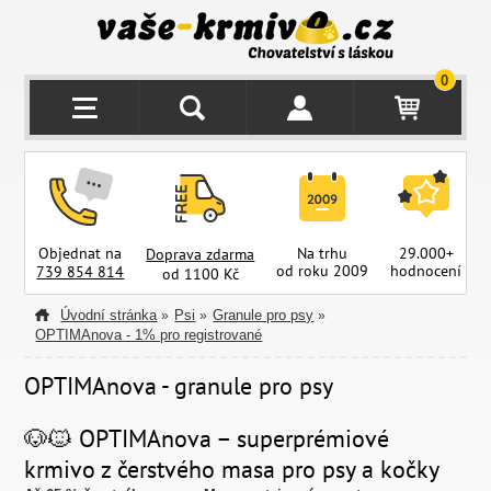
0
Objednat na
Na trhu
29.000+
Doprava zdarma
od roku 2009
hodnocení
z
739 854 814
od 1100 Kč
Úvodní stránka
Psi
Granule pro psy
»
»
»
OPTIMAnova - 1% pro registrované
OPTIMAnova - granule pro psy
🐶🐱 OPTIMAnova – superprémiové
krmivo z čerstvého masa pro psy a kočky