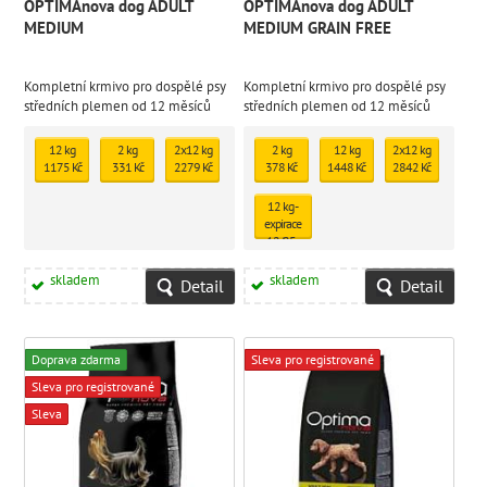
OPTIMAnova dog ADULT
OPTIMAnova dog ADULT
MEDIUM
MEDIUM GRAIN FREE
Kompletní krmivo pro dospělé psy
Kompletní krmivo pro dospělé psy
středních plemen od 12 měsíců
středních plemen od 12 měsíců
věku
věku
12 kg
2 kg
2x12 kg
2 kg
12 kg
2x12 kg
1175 Kč
331 Kč
2279 Kč
378 Kč
1448 Kč
2842 Kč
12 kg -
expirace
12/25 -
skladem
3ks
skladem
skladem
Detail
Detail
1210 Kč
Doprava zdarma
Sleva pro registrované
Sleva pro registrované
Sleva