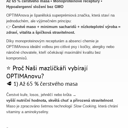
Až 65 % čerstvého masa • Monoproteinové receptury •
Hypoalergenní složení bez GMO
OPTIMAnova je španělská superprémiová značka, která staví na
jednoduchém, ale výjimečném principu:
👉
Čerstvé maso + minimum sacharidů + nízkoteplotní výroba =
zdraví, vitalita a špičková stravitelnost.
Díky monoproteinovým recepturám a absenci chemie je
OPTIMAnova ideální volbou pro citlivé psy i kočky, alergiky nebo
náročné chovatele, kteří očekávají maximální kvalitu bez
kompromisů.
⭐ Proč Naši mazlíčkáři vybírají
OPTIMAnovu?
🥩 1) Až 65 % čerstvého masa
Čerstvé kuře, losos, jehněčí nebo krůta →
vyšší nutriční hodnota, skvělá chuť a přirozená stravitelnost
.
Maso je zpracováno šetrnou technologií
Slow Cooking
, která chrání
vitaminy a aminokyseliny.