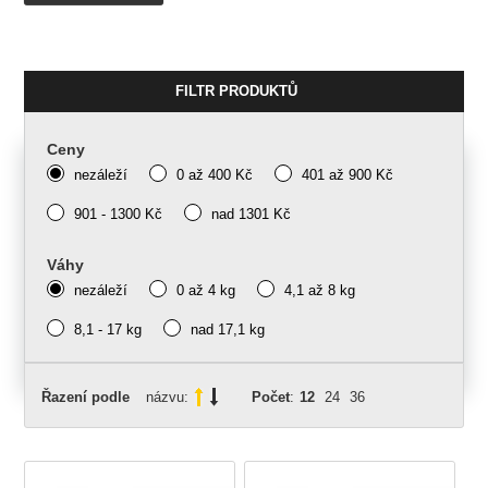
FILTR PRODUKTŮ
Ceny
nezáleží
0 až 400 Kč
401 až 900 Kč
901 - 1300 Kč
nad 1301 Kč
Váhy
nezáleží
0 až 4 kg
4,1 až 8 kg
8,1 - 17 kg
nad 17,1 kg
Řazení podle
názvu:
Počet
:
12
24
36