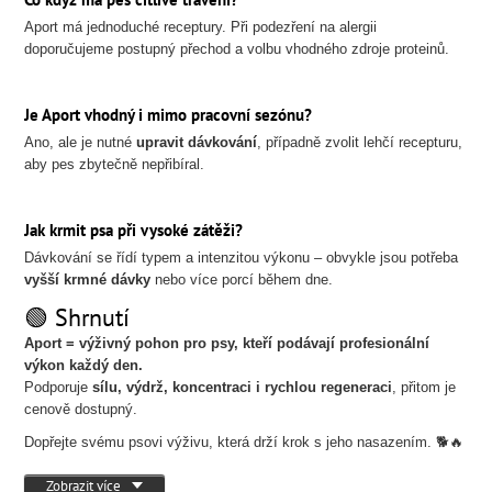
Aport má jednoduché receptury. Při podezření na alergii
doporučujeme postupný přechod a volbu vhodného zdroje proteinů.
Je Aport vhodný i mimo pracovní sezónu?
Ano, ale je nutné
upravit dávkování
, případně zvolit lehčí recepturu,
aby pes zbytečně nepřibíral.
Jak krmit psa při vysoké zátěži?
Dávkování se řídí typem a intenzitou výkonu – obvykle jsou potřeba
vyšší krmné dávky
nebo více porcí během dne.
🟢 Shrnutí
Aport = výživný pohon pro psy, kteří podávají profesionální
výkon každý den.
Podporuje
sílu, výdrž, koncentraci i rychlou regeneraci
, přitom je
cenově dostupný.
Dopřejte svému psovi výživu, která drží krok s jeho nasazením. 🐕🔥
Zobrazit více