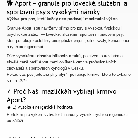
🐕 Aport – granule pro lovecké, služební a
sportovní psy s vysokými nároky
Výživa pro psy, kteří každý den podávají maximální výkon.
Granule Aport jsou navrženy přímo pro psy s vysokou fyzickou i
psychickou zátěží — lovecké, služební, sportovní i pracovní psy,
kteří potřebují spolehlivý energetický příjem, silné svaly, koncentraci
a rychlou regeneraci.
Díky
vysokému obsahu bílkovin a tuků
, poctivým surovinám a
skvělé ceně patří Aport mezi oblíbená krmiva profesionálních
chovatelů a sportovních kynologů v Česku.
Pokud váš pes jede „na plný plyn“, potřebuje krmivo, které to zvládne
s ním. 💪🐾
⭐ Proč Naši mazlíčkáři vybírají krmivo
Aport?
🔥 1) Vysoká energetická hodnota
Perfektní pro výkon, vytrvalost, náročný výcvik i rychlou regeneraci
po zátěži.