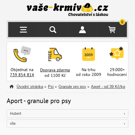
0
Objednat na
Na trhu
29.000+
Doprava zdarma
od roku 2009
hodnocení
z
739 854 814
od 1100 Kč
Úvodní stránka
Psi
Granule pro psy
Aport - od 39 Kč/kg
»
»
»
Aport - granule pro psy
Hubert
vše