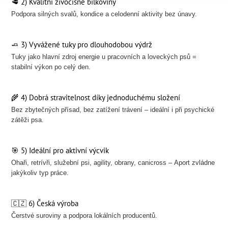
🥩 2) Kvalitní živočišné bílkoviny
Podpora silných svalů, kondice a celodenní aktivity bez únavy.
🧈 3) Vyvážené tuky pro dlouhodobou výdrž
Tuky jako hlavní zdroj energie u pracovních a loveckých psů =
stabilní výkon po celý den.
🌾 4) Dobrá stravitelnost díky jednoduchému složení
Bez zbytečných přísad, bez zatížení trávení – ideální i při psychické
zátěži psa.
🎯 5) Ideální pro aktivní výcvik
Ohaři, retrívři, služební psi, agility, obrany, canicross – Aport zvládne
jakýkoliv typ práce.
🇨🇿 6) Česká výroba
Čerstvé suroviny a podpora lokálních producentů.