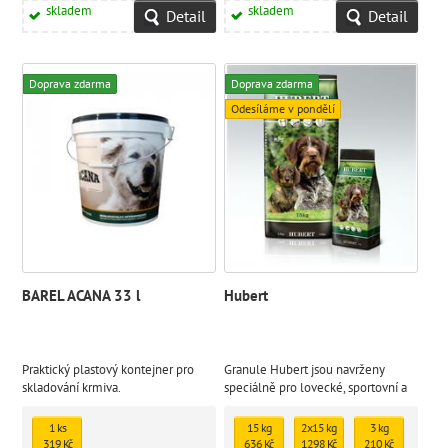
skladem
skladem
Detail
Detail
Doprava zdarma
Doprava zdarma
Odesíláme v pondělí
BAREL ACANA 33 l
Hubert
Praktický plastový kontejner pro
Granule Hubert jsou navrženy
skladování krmiva.
speciálně pro lovecké, sportovní a
pracovní psy, kteří potřebují
dlouhotrvající energii, silné svaly a
1 ks
15 kg
2x15 kg
3 kg
rychlou regeneraci.
319 Kč
636 Kč
1298 Kč
210 Kč