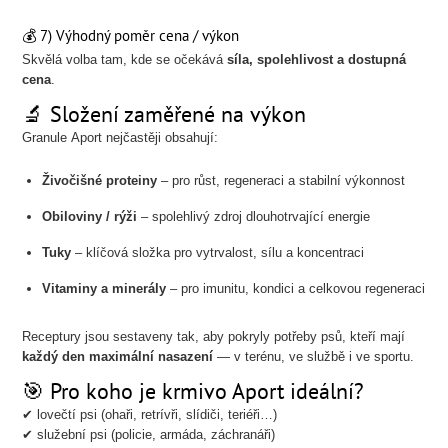
💰 7) Výhodný poměr cena / výkon
Skvělá volba tam, kde se očekává
síla, spolehlivost a dostupná
cena
.
🔬 Složení zaměřené na výkon
Granule Aport nejčastěji obsahují:
Živočišné proteiny
– pro růst, regeneraci a stabilní výkonnost
Obiloviny / rýži
– spolehlivý zdroj dlouhotrvající energie
Tuky
– klíčová složka pro vytrvalost, sílu a koncentraci
Vitaminy a minerály
– pro imunitu, kondici a celkovou regeneraci
Receptury jsou sestaveny tak, aby pokryly potřeby psů, kteří mají
každý den maximální nasazení
— v terénu, ve službě i ve sportu.
🎯 Pro koho je krmivo Aport ideální?
✔ lovečtí psi (ohaři, retrívři, slídiči, teriéři…)
✔ služební psi (policie, armáda, záchranáři)