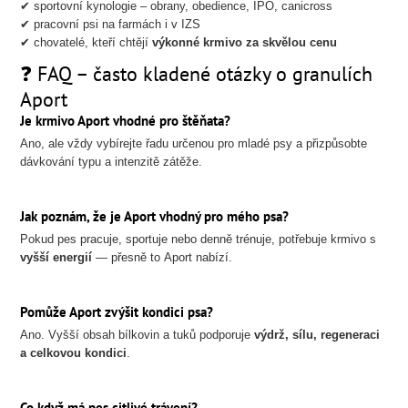
✔ sportovní kynologie – obrany, obedience, IPO, canicross
✔ pracovní psi na farmách i v IZS
✔ chovatelé, kteří chtějí
výkonné krmivo za skvělou cenu
❓ FAQ – často kladené otázky o granulích
Aport
Je krmivo Aport vhodné pro štěňata?
Ano, ale vždy vybírejte řadu určenou pro mladé psy a přizpůsobte
dávkování typu a intenzitě zátěže.
Jak poznám, že je Aport vhodný pro mého psa?
Pokud pes pracuje, sportuje nebo denně trénuje, potřebuje krmivo s
vyšší energií
— přesně to Aport nabízí.
Pomůže Aport zvýšit kondici psa?
Ano. Vyšší obsah bílkovin a tuků podporuje
výdrž, sílu, regeneraci
a celkovou kondici
.
Co když má pes citlivé trávení?