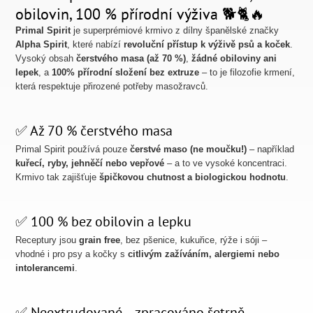
obilovin, 100 % přírodní výživa 🐕🐈🔥
Primal Spirit
je superprémiové krmivo z dílny španělské značky
Alpha Spirit
, které nabízí
revoluční přístup k výživě psů a koček
.
Vysoký obsah
čerstvého masa (až 70 %)
,
žádné obiloviny ani
lepek
, a
100% přírodní složení bez extruze
– to je filozofie krmení,
která respektuje přirozené potřeby masožravců.
✅ Až 70 % čerstvého masa
Primal Spirit používá pouze
čerstvé maso (ne moučku!)
– například
kuřecí, ryby, jehněčí nebo vepřové
– a to ve vysoké koncentraci.
Krmivo tak zajišťuje
špičkovou chutnost a biologickou hodnotu
.
✅ 100 % bez obilovin a lepku
Receptury jsou
grain free
, bez pšenice, kukuřice, rýže i sóji –
vhodné i pro psy a kočky s
citlivým zažíváním, alergiemi nebo
intolerancemi
.
✅ Neextrudované – zpracováno šetrně