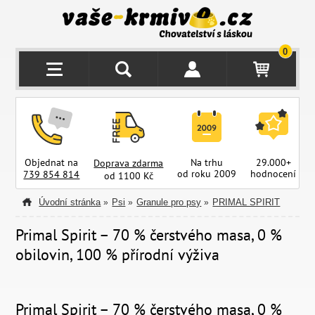
0
Objednat na
Na trhu
29.000+
Doprava zdarma
od roku 2009
hodnocení
z
739 854 814
od 1100 Kč
Úvodní stránka
Psi
Granule pro psy
PRIMAL SPIRIT
»
»
»
Primal Spirit – 70 % čerstvého masa, 0 %
obilovin, 100 % přírodní výživa
Primal Spirit – 70 % čerstvého masa, 0 %