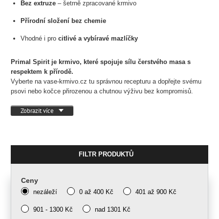
Bez extruze
– šetrně zpracované krmivo
Přírodní složení bez chemie
Vhodné i pro
citlivé a vybíravé mazlíčky
Primal Spirit je krmivo, které spojuje sílu čerstvého masa s
respektem k přírodě.
Vyberte na vase-krmivo.cz tu správnou recepturu a dopřejte svému
psovi nebo kočce přirozenou a chutnou výživu bez kompromisů.
Zobrazit více
FILTR PRODUKTŮ
Ceny
nezáleží
0 až 400 Kč
401 až 900 Kč
901 - 1300 Kč
nad 1301 Kč