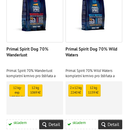
Primal Spirit Dog 70%
Primal Spirit Dog 70% Wild
Wanderlust
Waters
Primal Spirit 70% Wanderlust
Primal Spirit 70% Wild Waters
kompletní krmivo pro štěňata a
kompletní krmivo pro štěňata a
dospělé psy, za studena lisované s
dospělé psy, za studena lisované s
obsahem 70% čerstvého kuřecího
obsahem 70% celých čerstvých ryb
12 kg -
12 kg
2 x 12 kg
12 kg
masa z volného chovu.
z Atlantiku.
exp.
1069 Kč
2240 Kč
1159 Kč
05/26 - 1
ks
skladem
923 Kč
skladem
skladem
Detail
Detail