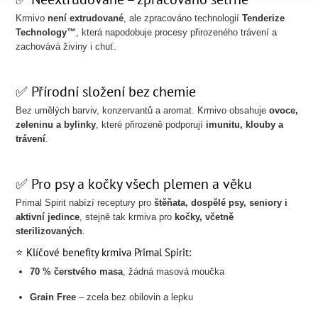
Krmivo
není extrudované
, ale zpracováno technologií
Tenderize
Technology™
, která napodobuje procesy přirozeného trávení a
zachovává živiny i chuť.
✅ Přírodní složení bez chemie
Bez umělých barviv, konzervantů a aromat. Krmivo obsahuje
ovoce,
zeleninu a bylinky
, které přirozeně podporují
imunitu, klouby a
trávení
.
✅ Pro psy a kočky všech plemen a věku
Primal Spirit nabízí receptury pro
štěňata, dospělé psy, seniory i
aktivní jedince
, stejně tak krmiva pro
kočky, včetně
sterilizovaných
.
⭐ Klíčové benefity krmiva Primal Spirit:
70 % čerstvého masa
, žádná masová moučka
Grain Free
– zcela bez obilovin a lepku