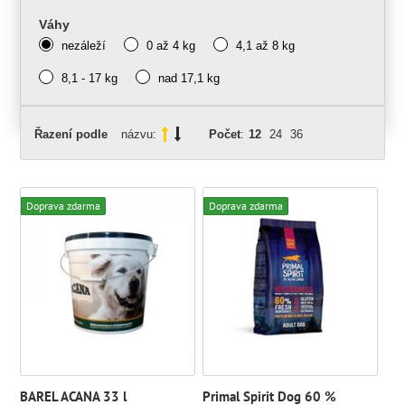
Váhy
nezáleží
0 až 4 kg
4,1 až 8 kg
8,1 - 17 kg
nad 17,1 kg
Řazení podle
názvu:
Počet
:
12
24
36
Doprava zdarma
Doprava zdarma
BAREL ACANA 33 l
Primal Spirit Dog 60 %