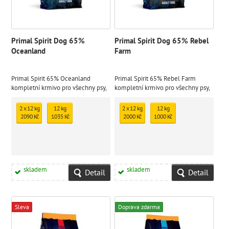
Primal Spirit Dog 65%
Primal Spirit Dog 65% Rebel
Oceanland
Farm
Primal Spirit 65% Oceanland
Primal Spirit 65% Rebel Farm
kompletní krmivo pro všechny psy,
kompletní krmivo pro všechny psy,
za studena lisované s obsahem
za studena lisované s obsahem
65% čerstvých ryb z Atlantiku.
65% čerstvého kuřecího masa z
2 x 12 kg
12 kg
2 x 12 kg
12 kg
volného chovu.
2090 Kč
1035 Kč
2000 Kč
1000 Kč
skladem
skladem
Detail
Detail
Sleva
Doprava zdarma