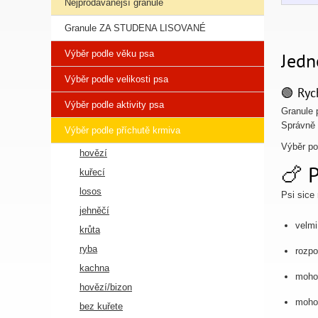
Nejprodávanější granule
Granule ZA STUDENA LISOVANÉ
Výběr podle věku psa
Jedn
Výběr podle velikosti psa
🟢 Ryc
Výběr podle aktivity psa
Granule 
Správně 
Výběr podle příchutě krmiva
Výběr po
hovězí
🍗 P
kuřecí
losos
Psi sice
jehněčí
velmi
krůta
ryba
rozpo
kachna
mohou
hovězí/bizon
mohou
bez kuřete