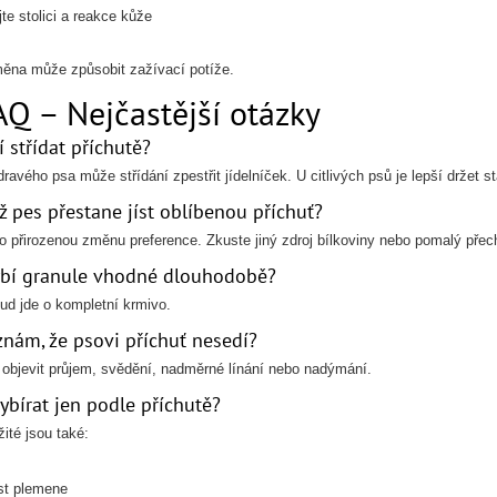
jte stolici a reakce kůže
ěna může způsobit zažívací potíže.
AQ – Nejčastější otázky
í střídat příchutě?
ravého psa může střídání zpestřit jídelníček. U citlivých psů je lepší držet st
ž pes přestane jíst oblíbenou příchuť?
 o přirozenou změnu preference. Zkuste jiný zdroj bílkoviny nebo pomalý přec
ybí granule vhodné dlouhodobě?
ud jde o kompletní krmivo.
znám, že psovi příchuť nesedí?
objevit průjem, svědění, nadměrné línání nebo nadýmání.
vybírat jen podle příchutě?
ité jsou také:
st plemene