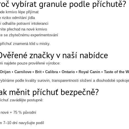
oč vybírat granule podle příchutě?
de krmivo lépe přijímat
 riziko odmítání jídla
i odhalíte potravní intoleranci
íte přechod na nové krmivo
te se zbytečnému experimentování
příchuť znamená klid u misky.
Ověřené značky v naší nabídce
rii najdete pouze prověřené výrobce:
Orijen • Carnilove • Brit • Calibra • Ontario • Royal Canin • Taste of the
ybíráme podle kvality surovin, transparentnosti složení a dlouhodobé spokoje
Jak měnit příchuť bezpečně?
íchuť zavádějte postupně:
 nové + 75 % původní
 7–10 dní navyšujte podíl