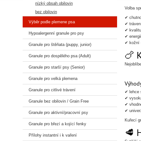
nízký obsah obilovin
Volba sp
bez obilovin
✔ chutno
Výběr podle plemene psa
✔ tráven
✔ kvalitu
Hypoalergenní granule pro psy
✔ energi
✔ kožní 
Granule pro štěňata (puppy, junior)
🍗 
Granule pro dospělého psa (Adult)
Nejoblíbe
Granule pro starší psy (Senior)
Granule pro velká plemena
Výhody
Granule pro citlivé trávení
✔ lehce 
✔ vysok
Granule bez obilovin / Grain Free
✔ vhodné
✔ univer
Granule pro aktivní/pracovní psy
Kuřecí g
Granule pro březí a kojící fenky
🥩 
Přílohy instantní i k vaření