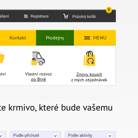
0
lášení
Registrace
Prázdný košík
Kontakt
Prodejny
MENU
tví
Vlastní rozvoz
Znovu koupit
po Brně
z mých objednávek
te krmivo, které bude vašemu
Podle příchutě
Podle aktivity