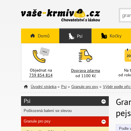
Domů
Kočky
Psi
Objednat na
Na 
Doprava zdarma
od rok
739 854 814
od 1100 Kč
Úvodní stránka
Psi
Granule pro psy
Výběr podle pří
»
»
»
Gra
Psi
pej
Poškozená balení se slevou
Granule pro psy
Podle v