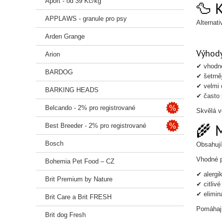
Aport - od 39 Kč/kg
🦆 K
APPLAWS - granule pro psy
Alternati
Arden Grange
Výhody
Arion
✔ vhodné
BARDOG
✔ šetrněj
✔ velmi 
BARKING HEADS
✔ často 
Belcando - 2% pro registrované
Skvělá v
🌾 
Best Breeder - 2% pro registrované
Bosch
Obsahují
Vhodné p
Bohemia Pet Food – CZ
✔ alergi
Brit Premium by Nature
✔ citlivé
✔ elimin
Brit Care a Brit FRESH
Pomáhají
Brit dog Fresh