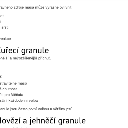
rávného zdroje masa může výrazně ovlivnit:
st
í
 srsti
i
reakce
Kuřecí granule
nější a nejrozšířenější příchuť.
:
stravitelné maso
á chutnost
 i pro štěňata
zální každodenní volba
ranule jsou často první volbou u většiny psů.
Hovězí a jehněčí granule