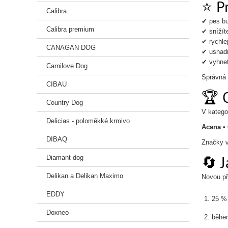
⭐ Pr
Calibra
✔ pes bu
Calibra premium
✔ snížíte
✔ rychlej
CANAGAN DOG
✔ usnadn
✔ vyhne
Carnilove Dog
Správná 
CIBAU
🏆 
Country Dog
V katego
Delicias - poloměkké krmivo
Acana • 
DIBAQ
Značky v
🔄 
Diamant dog
Delikan a Delikan Maximo
Novou př
EDDY
25 %
Doxneo
během