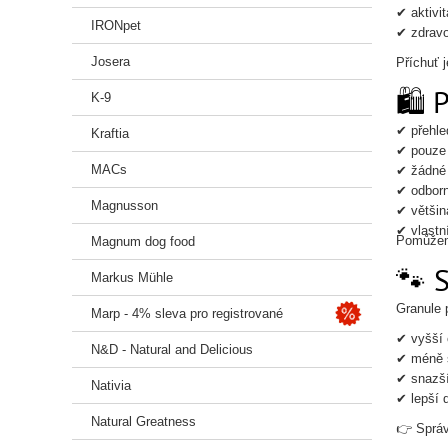
✔ aktivit
IRONpet
✔ zdravo
Josera
Příchuť j
🛍️ 
K-9
✔ přehle
Kraftia
✔ pouze 
MACs
✔ žádné
✔ odborn
Magnusson
✔ většin
✔ vlastn
Pomůžeme
Magnum dog food
🐾 
Markus Mühle
Granule 
Marp - 4% sleva pro registrované
✔ vyšší 
N&D - Natural and Delicious
✔ méně 
✔ snazší
Nativia
✔ lepší 
Natural Greatness
👉 Správ