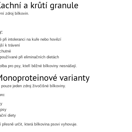
achní a krůtí granule
vní zdroj bílkovin.
:
 při intoleranci na kuře nebo hovězí
ší k trávení
chutné
používané při eliminačních dietách
olba pro psy, kteří běžné bílkoviny nesnášejí.
Monoproteinové varianty
 pouze jeden zdroj živočišné bílkoviny.
ro:
ky
 psy
ační diety
 přesně určit, která bílkovina psovi vyhovuje.