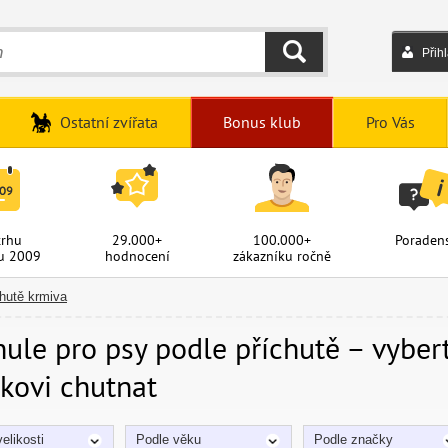
Přih
HLEDAT
Ostatní zvířata
Bonus klub
Pro Vás
trhu
29.000+
100.000+
Poradens
u 2009
hodnocení
zákazníku ročně
chutě krmiva
nule pro psy podle příchutě – vyber
skovi chutnat
elikosti
Podle věku
Podle značky