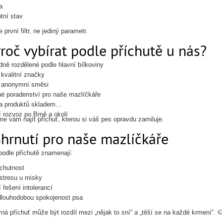
a
tní stav
e první filtr, ne jediný parametr.
Proč vybírat podle příchutě u nás?
dně rozdělené podle hlavní bílkoviny
kvalitní značky
 anonymní směsi
é poradenství pro naše mazlíčkáře
a produktů skladem
í rozvoz po Brně a okolí
 vám najít příchuť, kterou si váš pes opravdu zamiluje.
Shrnutí pro naše mazlíčkáře
podle příchutě znamenají:
chutnost
stresu u misky
 řešení intolerancí
dlouhodobou spokojenost psa
ná příchuť může být rozdíl mezi „nějak to sní“ a „těší se na každé krmení“. 