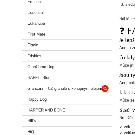
Eminent
sledu
Essential
Náhlá zm
Eukanuba
❓ F
First Mate
Je lepš
Fitmin
Ano, u zd
Friskies
Co kdy
Může jít
GranCarno Dog
Jsou r
HAFFIT Blue
Ano, pok
Grancann - CZ granule s konopným olejem
Jak po
Happy Dog
Může se 
Stačí 
HARPER AND BONE
Ne. Důlež
Hill’s
✔ věk
HiQ
✔ veliko