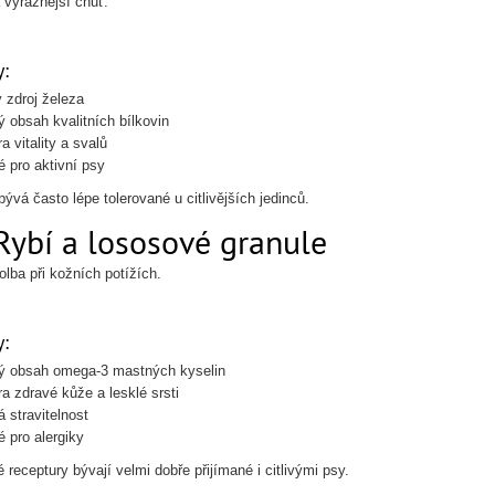
 výraznější chuť.
:
 zdroj železa
 obsah kvalitních bílkovin
 vitality a svalů
 pro aktivní psy
ývá často lépe tolerované u citlivějších jedinců.
Rybí a lososové granule
olba při kožních potížích.
:
ý obsah omega-3 mastných kyselin
a zdravé kůže a lesklé srsti
 stravitelnost
 pro alergiky
receptury bývají velmi dobře přijímané i citlivými psy.