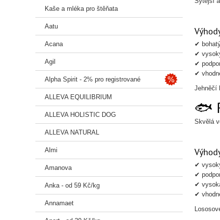
Sytější a
Kaše a mléka pro štěňata
Aatu
Výhody
Acana
✔ bohatý
✔ vysoký
Agil
✔ podpora
✔ vhodné
Alpha Spirit - 2% pro registrované
Jehněčí b
ALLEVA EQUILIBRIUM
🐟 
ALLEVA HOLISTIC DOG
Skvělá v
ALLEVA NATURAL
Almi
Výhody
✔ vysok
Amanova
✔ podpor
✔ vysoká
Anka - od 59 Kč/kg
✔ vhodné
Annamaet
Lososové 