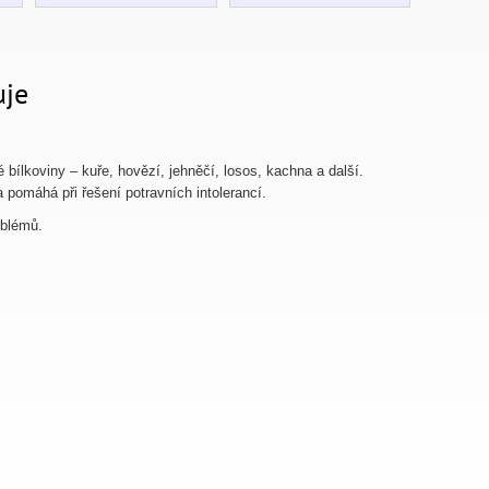
uje
 bílkoviny – kuře, hovězí, jehněčí, losos, kachna a další.
pomáhá při řešení potravních intolerancí.
oblémů.