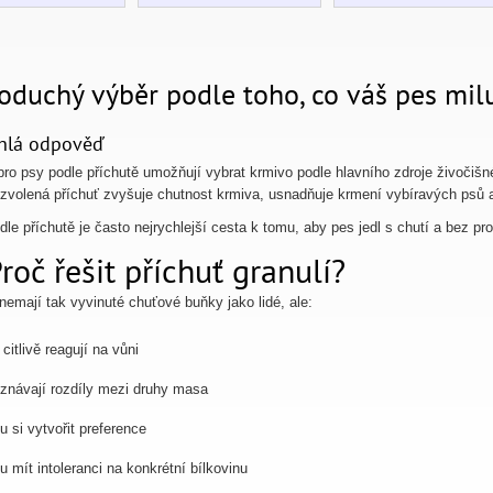
oduchý výběr podle toho, co váš pes mil
hlá odpověď
pro psy podle příchutě umožňují vybrat krmivo podle hlavního zdroje živočišné
zvolená příchuť zvyšuje chutnost krmiva, usnadňuje krmení vybíravých psů a 
dle příchutě je často nejrychlejší cesta k tomu, aby pes jedl s chutí a bez pr
roč řešit příchuť granulí?
 nemají tak vyvinuté chuťové buňky jako lidé, ale:
 citlivě reagují na vůni
znávají rozdíly mezi druhy masa
 si vytvořit preference
 mít intoleranci na konkrétní bílkovinu