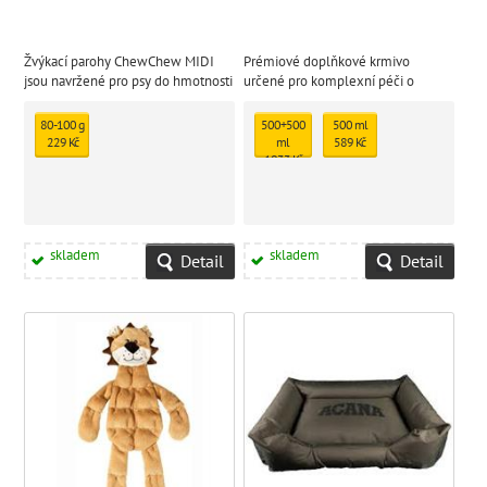
Žvýkací parohy ChewChew MIDI
Prémiové doplňkové krmivo
jsou navržené pro psy do hmotnosti
určené pro komplexní péči o
20 kg jakýchkoliv plemen
klouby, vazy, šlachy a svaly psů i
koček.
80-100 g
500+500
500 ml
229 Kč
ml
589 Kč
1033 Kč
skladem
skladem
Detail
Detail