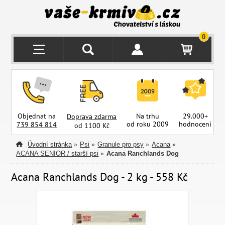
0
Objednat na
Na trhu
29.000+
Doprava zdarma
od roku 2009
hodnocení
z
739 854 814
od 1100 Kč
Úvodní stránka
Psi
Granule pro psy
Acana
»
»
»
»
ACANA SENIOR / starší psi
Acana Ranchlands Dog
»
Acana Ranchlands Dog - 2 kg - 558 Kč