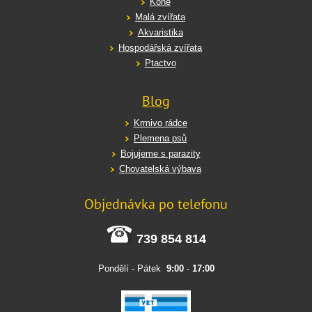
Koně
Malá zvířata
Akvaristika
Hospodářská zvířata
Ptactvo
Blog
Krmivo rádce
Plemena psů
Bojujeme s parazity
Chovatelská výbava
Objednávka po telefonu
739 854 814
Pondělí - Pátek
9:00
-
17:00