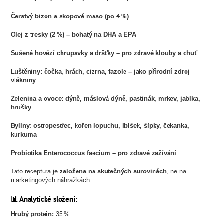
Čerstvý bizon a skopové maso (po 4 %)
Olej z tresky (2 %) – bohatý na DHA a EPA
Sušené hovězí chrupavky a dršťky – pro zdravé klouby a chuť
Luštěniny: čočka, hrách, cizrna, fazole – jako přírodní zdroj
vlákniny
Zelenina a ovoce: dýně, máslová dýně, pastinák, mrkev, jablka,
hrušky
Byliny: ostropestřec, kořen lopuchu, ibišek, šípky, čekanka,
kurkuma
Probiotika Enterococcus faecium – pro zdravé zažívání
Tato receptura je
založena na skutečných surovinách
, ne na
marketingových náhražkách.
📊 Analytické složení:
Hrubý protein:
35 %