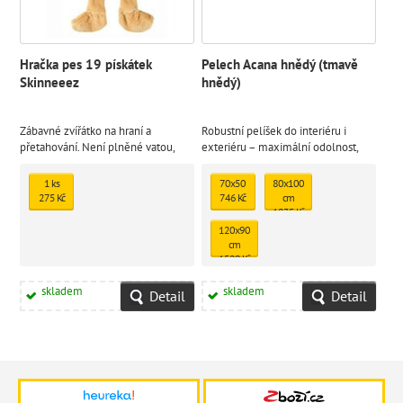
Hračka pes 19 pískátek
Pelech Acana hnědý (tmavě
Skinneeez
hnědý)
Zábavné zvířátko na hraní a
Robustní pelíšek do interiéru i
přetahování. Není plněné vatou,
exteriéru – maximální odolnost,
takže vás nečeká úklid po hře s
snadná údržba a komfortní výplň.
vaším miláčkem.
1 ks
70x50
80x100
275 Kč
746 Kč
cm
1035 Kč
120x90
cm
1529 Kč
skladem
skladem
Detail
Detail