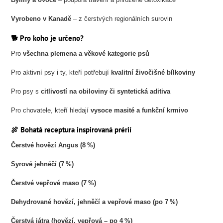
Vyrobeno v Kanadě
– z čerstvých regionálních surovin
🐕 Pro koho je určeno?
Pro
všechna plemena a věkové kategorie psů
Pro aktivní psy i ty, kteří potřebují
kvalitní živočišné bílkoviny
Pro psy s
citlivostí na obiloviny či syntetická aditiva
Pro chovatele, kteří hledají
vysoce masité a funkční krmivo
🍖 Bohatá receptura inspirovaná prérií
Čerstvé hovězí Angus (8 %)
Syrové jehněčí (7 %)
Čerstvé vepřové maso (7 %)
Dehydrované hovězí, jehněčí a vepřové maso (po 7 %)
Čerstvá játra (hovězí, vepřová – po 4 %)