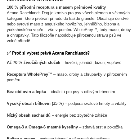
100 % přírodní receptura s masem prémiové kvality
Acana Ranchlands Dog je krmivo pro psy všech plemen a věkových
kategorií, které přetváří přírodu do každé granule. Obsahuje čerstvé
nebo syrové maso z anguského hovězího, jehněčího, bizona a
yorkshirského vepře – vše v poměru WholePrey™, tedy maso, droby
a chrupavky. Tato filozofie napodobuje přirozenou stravu psů ve
volné přírodě.
✅ Proč si vybrat právě Acana Ranchlands?
Až 70 % živočišných složek
– hovězí, jehněčí, bizon, vepřové
Receptura WholePrey™
– maso, droby a chrupavky v přirozeném
poměru
Bez obilovin a lepku
– ideální i pro psy s citlivým trávením
Vysoký obsah bílkovin (35 %)
– podpora svalové hmoty a vitality
Nízký obsah sacharidů
– energie bez zbytečné zátěže
Omega-3 a Omega-6 mastné kyseliny
– zdravá srst a pokožka
Byliny a ovoce
– podpora trávení a přirozené detoxikace