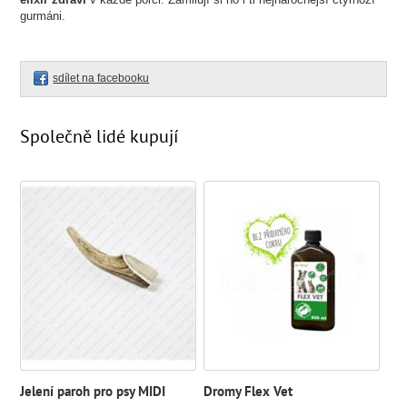
gurmáni.
sdílet na facebooku
Společně lidé kupují
Jelení paroh pro psy MIDI
Dromy Flex Vet