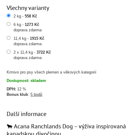
Všechny varianty
2 kg -
558 Kč
6 kg -
1273 Kč
doprava zdarma
11,4 kg -
1915 Kč
doprava zdarma
2 x 11,4 kg -
3722 Kč
doprava zdarma
Krmivo pro psy všech plemen a věkových kategorií
Dostupnost: skladem
DPH:
12 %
Bonus klub
:
5 bodů
Další informace
🐂 Acana Ranchlands Dog – výživa inspirovaná
kanadskou divočinou