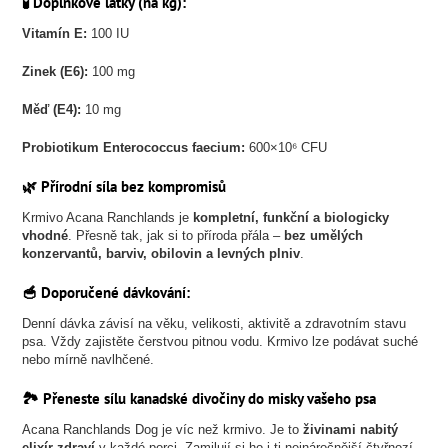
🧪 Doplňkové látky (na kg):
Vitamín E:
100 IU
Zinek (E6):
100 mg
Měď (E4):
10 mg
Probiotikum Enterococcus faecium:
600×10⁶ CFU
🌿 Přírodní síla bez kompromisů
Krmivo Acana Ranchlands je
kompletní, funkční a biologicky
vhodné
. Přesně tak, jak si to příroda přála –
bez umělých
konzervantů, barviv, obilovin a levných plniv
.
🥣 Doporučené dávkování:
Denní dávka závisí na věku, velikosti, aktivitě a zdravotním stavu
psa. Vždy zajistěte čerstvou pitnou vodu. Krmivo lze podávat suché
nebo mírně navlhčené.
🏞️ Přeneste sílu kanadské divočiny do misky vašeho psa
Acana Ranchlands Dog je víc než krmivo. Je to
živinami nabitý
elixír zdraví
v každé porci. Zamilují si ho i ti nejnáročnější čtyřnozí