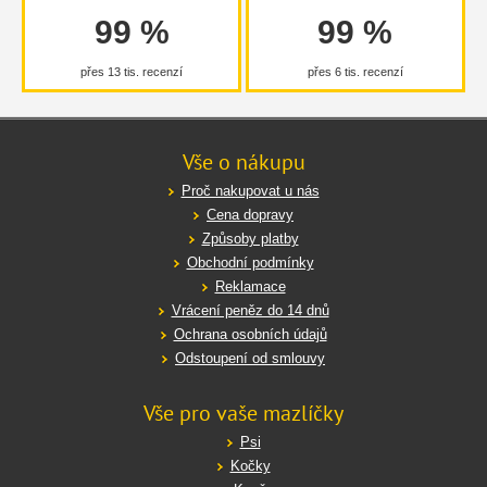
99 %
99 %
přes 13 tis. recenzí
přes 6 tis. recenzí
Vše o nákupu
Proč nakupovat u nás
Cena dopravy
Způsoby platby
Obchodní podmínky
Reklamace
Vrácení peněz do 14 dnů
Ochrana osobních údajů
Odstoupení od smlouvy
Vše pro vaše mazlíčky
Psi
Kočky