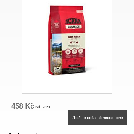
458 Kč
(vč. DPH)
Zboží je dočasně nedostupné