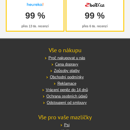
99 %
99 %
přes 13 tis. recenzí
přes 6 tis. recenzí
Vše o nákupu
Proč nakupovat u nás
Cena dopravy
Způsoby platby
Obchodní podmínky
Reklamace
Vrácení peněz do 14 dnů
Ochrana osobních údajů
Odstoupení od smlouvy
Vše pro vaše mazlíčky
Psi