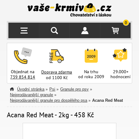
0
Objednat na
Na trhu
29.000+
Doprava zdarma
od roku 2009
hodnocení
z
739 854 814
od 1100 Kč
Úvodní stránka
Psi
Granule pro psy
»
»
»
Nejprodávanější granule
»
Nejprodávanější granule pro dospělého psa
Acana Red Meat
»
Acana Red Meat - 2kg - 458 Kč