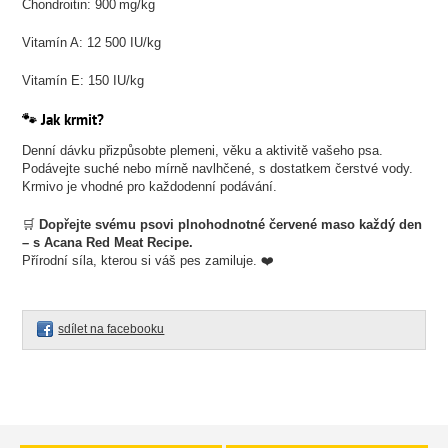
Chondroitin: 900 mg/kg
Vitamín A: 12 500 IU/kg
Vitamín E: 150 IU/kg
🐾 Jak krmit?
Denní dávku přizpůsobte plemeni, věku a aktivitě vašeho psa.
Podávejte suché nebo mírně navlhčené, s dostatkem čerstvé vody.
Krmivo je vhodné pro každodenní podávání.
🛒
Dopřejte svému psovi plnohodnotné červené maso každý den
– s Acana Red Meat Recipe.
Přírodní síla, kterou si váš pes zamiluje. ❤️
sdílet na facebooku