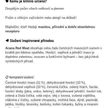
🐕 Komu je krmivo určeno?
Dospělým psům všech velikostí a plemen
Psům s citlivým zažíváním nebo alergií na drůbeží
Majitelům, kteří hledají
masitou, přírodní a dobře stravitelnou
recepturu
🥩 Složení inspirované přírodou
Acana Red Meat
obsahuje celou řadu čerstvých masových surovin v
kvalitě pro lidskou spotřebu. Hovězí, vepřové a jehněčí maso je
doplněno zeleninou, ovocem a funkčními bylinami – bez jakýchkoli
syntetických přísad.
📋 Kompletní složení:
Čerstvé hovězí maso (11 %), dehydrované hovězí (10 %),
dehydrované vepřové (10 %), červená čočka, zelený hrách, fazole,
hovězí droby (játra, srdce, ledviny), dehydrované jehněčí, hovězí tuk,
zelená a žlutá čočka, celá vejce, olej z lososa, sušená vojtěška,
vláknina z čočky, sušené chrupavky, mořská řasa, dýně, pastinák,
jablka, hrušky, brusinky, borůvky, kořen čekanky, byliny a mrazem