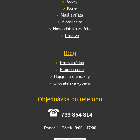
Kočky
Koně
Malá zvířata
Akvaristika
Hospodářská zvířata
Ptactvo
Blog
Krmivo rádce
Plemena psů
Bojujeme s parazity
Chovatelská výbava
Objednávka po telefonu
739 854 814
Pondělí - Pátek
9:00
-
17:00