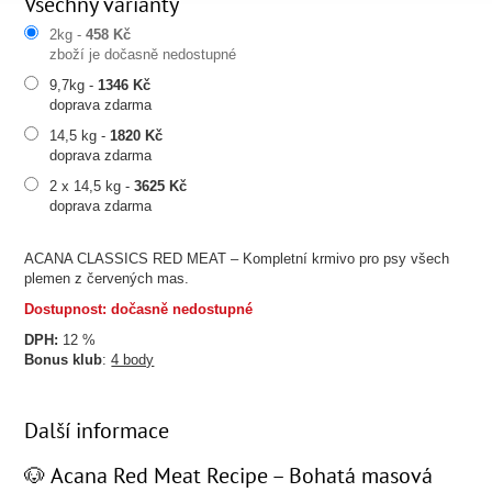
Všechny varianty
2kg -
458 Kč
zboží je dočasně nedostupné
9,7kg -
1346 Kč
doprava zdarma
14,5 kg -
1820 Kč
doprava zdarma
2 x 14,5 kg -
3625 Kč
doprava zdarma
ACANA CLASSICS RED MEAT – Kompletní krmivo pro psy všech
plemen z červených mas.
Dostupnost: dočasně nedostupné
DPH:
12 %
Bonus klub
:
4 body
Další informace
🐶 Acana Red Meat Recipe – Bohatá masová