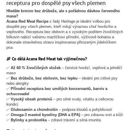
receptura pro dospělé psy všech plemen
Hledáte krmivo bez drůbeže, ale s pořádnou dávkou červeného
masa?
Acana Red Meat Recipe
z řady Heritage je ideální volbou pro
dospělé psy všech plemen, kteří milují výraznou chuť hovězího a
vepřového. Receptura bez obilovin a s vysokým podílem živočišných
bílkovin nabízí vašemu mazlíčkovi přírodní, výživově bohatou a
dokonale stravitelnou stravu inspirovanou přirozeným jídelníčkem
psa.
🍖 Co dělá Acana Red Meat tak výjimečnou?
✅
Až 60 % živočišných složek
– čerstvé hovězí, vepřové a jehněčí
maso
✅
Bez drůbeže, bez obilovin, bez lepku
– ideální pro citlivé psy
nebo alergiky
✅
Přírodní receptura bez umělých konzervantů, barviv a
ochucovadel
✅
Vysoký obsah proteinů
– pro silné svaly, vitalitu a celkovou
kondici
✅
Glukosamin a chondroitin
– podpora kloubů a pohyblivosti
✅
Omega-3 mastné kyseliny (DHA a EPA)
– pro zdravou srst a kůži
✅
Bylinky a probiotika
– zdravé trávení a silná imunita