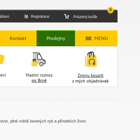
0
lášení
Registrace
Prázdný košík
Kontakt
Prodejny
MENU
tví
Vlastní rozvoz
Znovu koupit
po Brně
z mých objednávek
č
ovin, plné volně lovených ryb a přírodních živin.