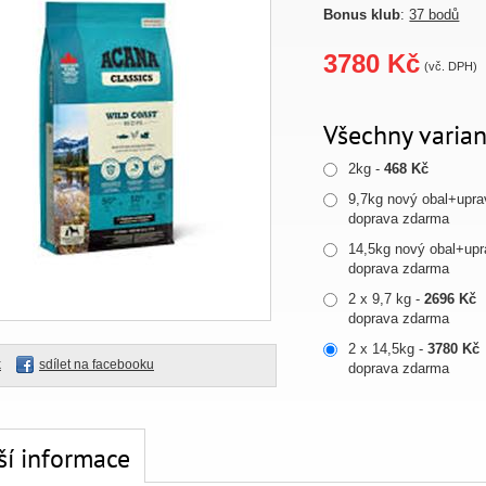
Bonus klub
:
37 bodů
3780 Kč
(vč. DPH)
Všechny varian
2kg -
468 Kč
9,7kg nový obal+upra
doprava zdarma
14,5kg nový obal+upr
doprava zdarma
2 x 9,7 kg -
2696 Kč
doprava zdarma
2 x 14,5kg -
3780 Kč
k
sdílet na facebooku
doprava zdarma
ší informace