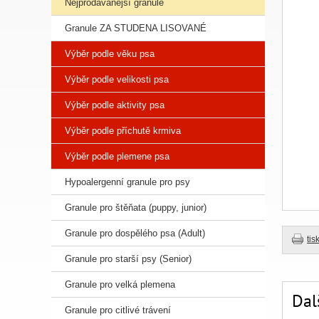
Nejprodávanější granule
Granule ZA STUDENA LISOVANÉ
Výběr podle věku psa
Výběr podle velikosti psa
Výběr podle aktivity psa
Výběr podle příchutě krmiva
Výběr podle plemene psa
Hypoalergenní granule pro psy
Granule pro štěňata (puppy, junior)
Granule pro dospělého psa (Adult)
tis
Granule pro starší psy (Senior)
Granule pro velká plemena
Dal
Granule pro citlivé trávení