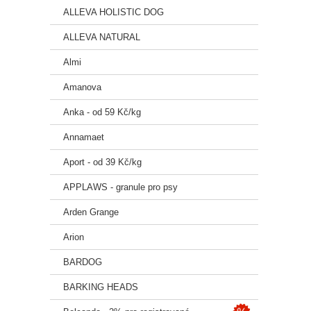
ALLEVA HOLISTIC DOG
Probi
ALLEVA NATURAL
Vyrob
Almi
🐶 Pr
Amanova
Pro
ps
Anka - od 59 Kč/kg
Vhod
Annamaet
Pro p
Aport - od 39 Kč/kg
Pro ch
APPLAWS - granule pro psy
🐠 Sl
Arden Grange
Dehydr
Arion
Čerstv
BARDOG
Olej z
BARKING HEADS
Řezan