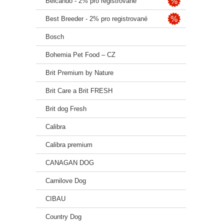
Belcando - 2% pro registrované
Luštěn
Best Breeder - 2% pro registrované
Ovoce
Bosch
Přírod
Bohemia Pet Food – CZ
Probi
Brit Premium by Nature
📊 An
Brit Care a Brit FRESH
Bílkov
Brit dog Fresh
Tuky:
Calibra
Hrubá
Calibra premium
CANAGAN DOG
Hrubý
Carnilove Dog
Vlhko
CIBAU
Vápník
Country Dog
Omega