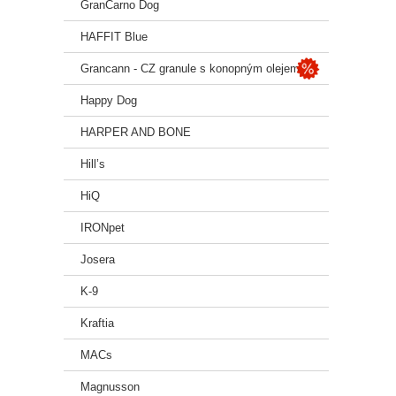
GranCarno Dog
ACANA
Dopřej
HAFFIT Blue
Grancann - CZ granule s konopným olejem
Happy Dog
HARPER AND BONE
Hill’s
HiQ
IRONpet
Josera
K-9
Kraftia
MACs
Magnusson