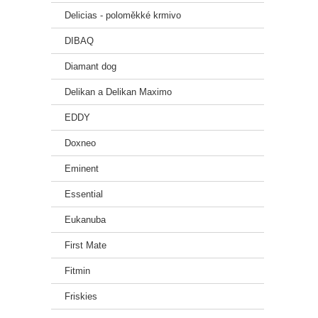
Delicias - poloměkké krmivo
DHA /
DIBAQ
Gluko
Diamant dog
🧪 Do
Delikan a Delikan Maximo
Vitam
EDDY
Zinek 
Doxneo
Choli
Eminent
Vitam
Essential
Měď (
Eukanuba
Probio
First Mate
🌱 Př
Fitmin
Acana 
Friskies
aroma