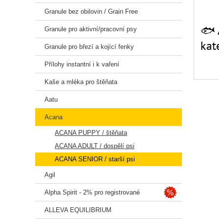
Granule bez obilovin / Grain Free
🐟 
Granule pro aktivní/pracovní psy
kat
Granule pro březí a kojící fenky
Kompl
Přílohy instantní i k vaření
Chcete
hejka
Kaše a mléka pro štěňata
stravi
Aatu
✅ Hla
Acana
Až 50
ACANA PUPPY / štěňata
Volně 
ACANA ADULT / dospělí psi
ACANA SENIOR / starší psi
Vysok
Agil
Bez b
Alpha Spirit - 2% pro registrované
DHA 
ALLEVA EQUILIBRIUM
Bylink