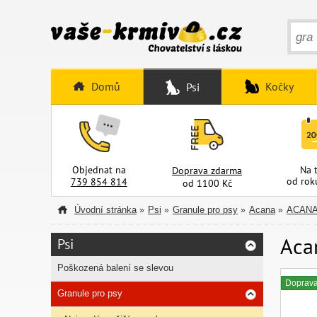
Domů
Kočky
Psi
Objednat na
Na 
Doprava zdarma
od rok
739 854 814
od 1100 Kč
Úvodní stránka
Psi
Granule pro psy
Acana
ACANA 
»
»
»
»
Acan
Psi
Poškozená balení se slevou
Doprav
Granule pro psy