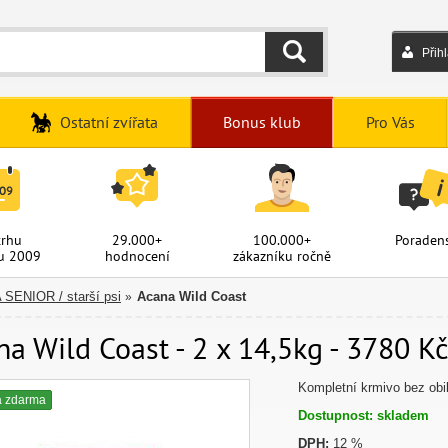
Přih
HLEDAT
Ostatní zvířata
Bonus klub
Pro Vás
trhu
29.000+
100.000+
Poradens
u 2009
hodnocení
zákazníku ročně
SENIOR / starší psi
Acana Wild Coast
»
a Wild Coast - 2 x 14,5kg - 3780 K
Kompletní krmivo bez obil
a zdarma
Dostupnost: skladem
DPH:
12 %