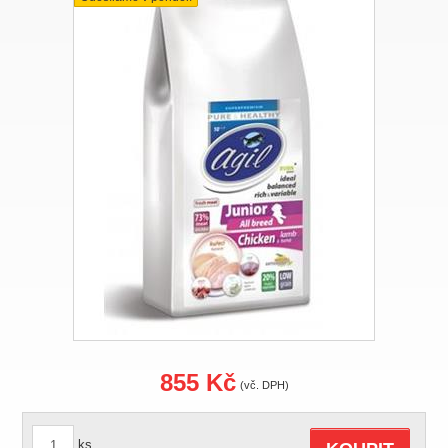
855 Kč
(vč. DPH)
ks