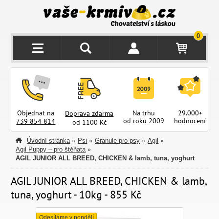
0
Objednat na
Na trhu
29.000+
Doprava zdarma
od roku 2009
hodnocení
z
739 854 814
od 1100 Kč
Úvodní stránka
Psi
Granule pro psy
Agil
»
»
»
»
Agil Puppy – pro štěňata
»
AGIL JUNIOR ALL BREED, CHICKEN & lamb, tuna, yoghurt
AGIL JUNIOR ALL BREED, CHICKEN & lamb,
tuna, yoghurt - 10kg - 855 Kč
Odesíláme v pondělí