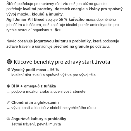
Štěně potřebuje pro správný růst víc než jen běžné granule —
potřebuje
kvalitní proteiny
,
dostatek energie
a
živiny pro správný
vývoj mozku, kloubů a imunity
.
Agil Junior All Breed
spojuje
56 % kuřecího masa
doplněného
jehněčím a tuňákem, což zajišťuje ideální poměr aminokyselin pro
rychle rostoucí organismus. 🐕✨
Navíc obsahuje
jogurtovou kulturu s probiotiky
, která podporuje
zdravé trávení a usnadňuje
přechod na granule
po odstavu.
🟢 Klíčové benefity pro zdravý start života
🥩
Vysoký podíl masa – 56 %
→ kvalitní růst svalů a správná výživa pro vývoj těla
🧠
DHA + omega-3 z tuňáka
→ podpora mozku, zraku a učenlivosti štěněte
🦴
Chondroitin a glukosamin
→ vývoj kostí a kloubů v období nejrychlejšího růstu
🦠
Jogurtové kultury s probiotiky
→ šetrné trávení, pevná imunita