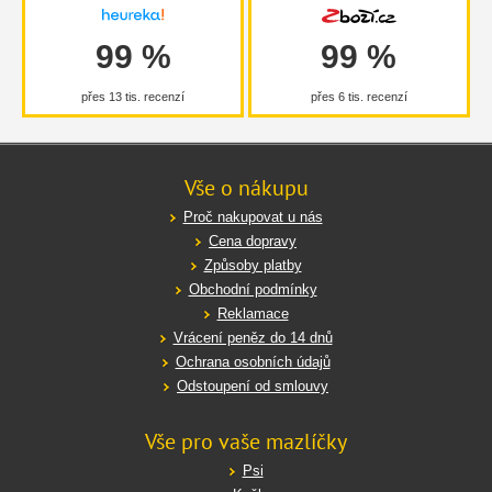
99 %
99 %
přes 13 tis. recenzí
přes 6 tis. recenzí
Vše o nákupu
Proč nakupovat u nás
Cena dopravy
Způsoby platby
Obchodní podmínky
Reklamace
Vrácení peněz do 14 dnů
Ochrana osobních údajů
Odstoupení od smlouvy
Vše pro vaše mazlíčky
Psi