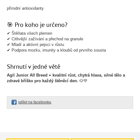
přírodní antioxidanty
🎯 Pro koho je určeno?
✔ Štěňata všech plemen
✔ Citlivější zažívání a přechod na granule
✔ Mladí a aktivní pejsci v růstu
✔ Podpora mozku, imunity a kloubů od prvního sousta
Shrnutí v jedné větě
Agil Junior All Breed = kvalitní růst, chytrá hlava, silné tělo a
zdravé bříško pro každý štěněcí den.
🐶💚
sdílet na facebooku