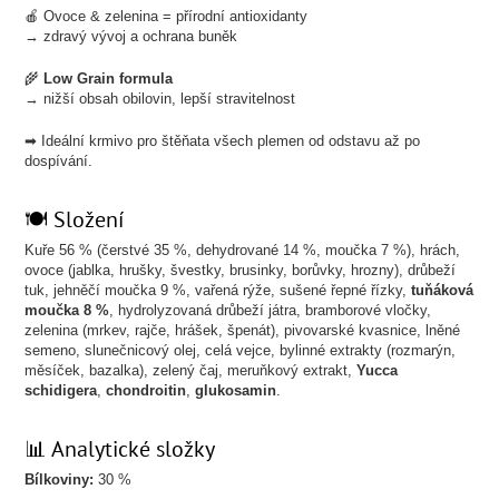
🍎 Ovoce & zelenina = přírodní antioxidanty
→ zdravý vývoj a ochrana buněk
🌾
Low Grain formula
→ nižší obsah obilovin, lepší stravitelnost
➡ Ideální krmivo pro štěňata všech plemen od odstavu až po
dospívání.
🍽 Složení
Kuře 56 % (čerstvé 35 %, dehydrované 14 %, moučka 7 %), hrách,
ovoce (jablka, hrušky, švestky, brusinky, borůvky, hrozny), drůbeží
tuk, jehněčí moučka 9 %, vařená rýže, sušené řepné řízky,
tuňáková
moučka 8 %
, hydrolyzovaná drůbeží játra, bramborové vločky,
zelenina (mrkev, rajče, hrášek, špenát), pivovarské kvasnice, lněné
semeno, slunečnicový olej, celá vejce, bylinné extrakty (rozmarýn,
měsíček, bazalka), zelený čaj, meruňkový extrakt,
Yucca
schidigera
,
chondroitin
,
glukosamin
.
📊 Analytické složky
Bílkoviny:
30 %