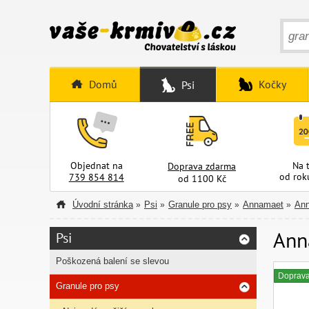
Domů
Kočky
Psi
Objednat na
Na 
Doprava zdarma
od rok
739 854 814
od 1100 Kč
Úvodní stránka
Psi
Granule pro psy
Annamaet
Ann
»
»
»
»
Ann
Psi
Poškozená balení se slevou
Doprav
Granule pro psy