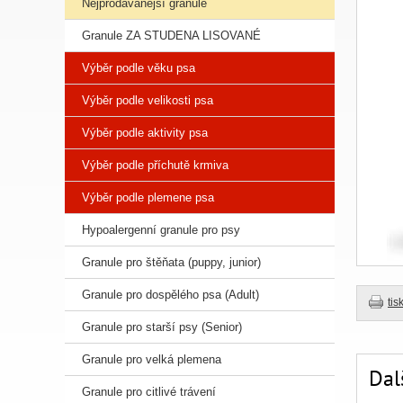
Nejprodávanější granule
Granule ZA STUDENA LISOVANÉ
Výběr podle věku psa
Výběr podle velikosti psa
Výběr podle aktivity psa
Výběr podle příchutě krmiva
Výběr podle plemene psa
Hypoalergenní granule pro psy
Granule pro štěňata (puppy, junior)
Granule pro dospělého psa (Adult)
tis
Granule pro starší psy (Senior)
Granule pro velká plemena
Dal
Granule pro citlivé trávení