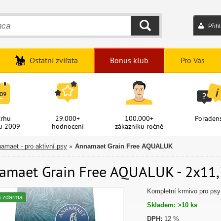
Přih
HLEDAT
Ostatní zvířata
Bonus klub
Pro Vás
trhu
29.000+
100.000+
Poradens
u 2009
hodnocení
zákazníku ročně
amaet - pro aktivní psy
Annamaet Grain Free AQUALUK
»
amaet Grain Free AQUALUK - 2x11,3
Kompletní krmivo pro psy
a zdarma
Skladem: >10 ks
DPH:
12 %