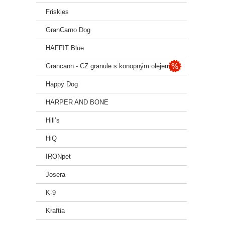
ℹ️ 
Friskies
Vždy z
GranCarno Dog
HAFFIT Blue
Sklad
Grancann - CZ granule s konopným olejem
Happy Dog
HARPER AND BONE
Hill’s
HiQ
IRONpet
Josera
K-9
Kraftia