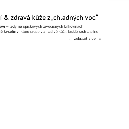
í & zdravá kůže z „chladných vod“
ovi
– tedy na špičkových živočišných bílkovinách
é kyseliny
, které prospívají citlivé kůži, lesklé srsti a silné
zobrazit více
«
«
psy se sklony k alergiím, kožním potížím nebo citlivému
 i dospělé psy všech plemen.