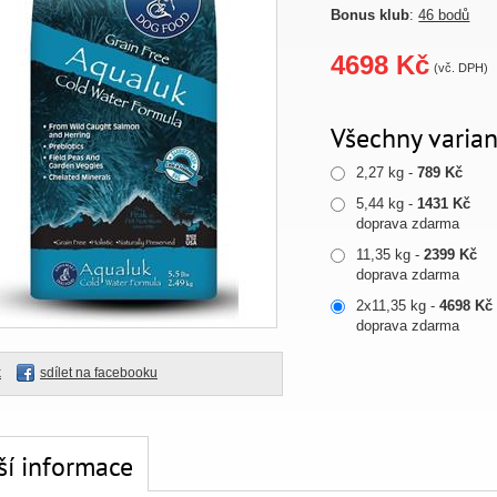
Bonus klub
:
46 bodů
4698 Kč
(vč. DPH)
Všechny varian
2,27 kg -
789 Kč
5,44 kg -
1431 Kč
doprava zdarma
11,35 kg -
2399 Kč
doprava zdarma
2x11,35 kg -
4698 Kč
doprava zdarma
k
sdílet na facebooku
ší informace