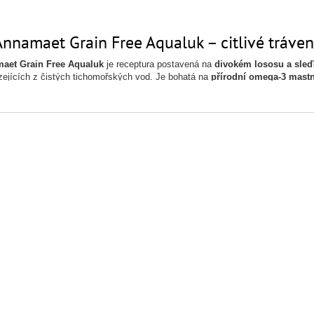
Annamaet Grain Free Aqualuk – citlivé tráven
aet Grain Free Aqualuk
je receptura postavená na
divokém lososu a sleď
ejících z čistých tichomořských vod. Je bohatá na
přírodní omega-3 mastn
ě.
rain-free složení
bez pšenice, kukuřice a sóji je Aqualuk ideální volbou pro 
í ❤️
é pro psy
ve všech životních stadiích
– štěňata, březí i kojící feny, juniory
uk“ je výraz odvozený z jazyka Inuitů a znamená
ryba
🐟
vní benefity Annamaet Aqualuk
 ryby jako hlavní zdroj bílkovin
– špičková kvalita bez kompromisu
-3 pro zdravou kůži a srst
– ideální při alergiích a svědění
ilovin a sóji
– šetrné k trávení i imunitě
 mořské mikrořasy
– zdravý mozek, oči i nervová soustava 🧠✨