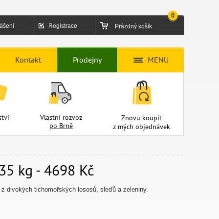
0
lášení
Registrace
Prázdný košík
Kontakt
Prodejny
MENU
tví
Vlastní rozvoz
Znovu koupit
po Brně
z mých objednávek
5 kg - 4698 Kč
 z divokých tichomořských lososů, sleďů a zeleniny.