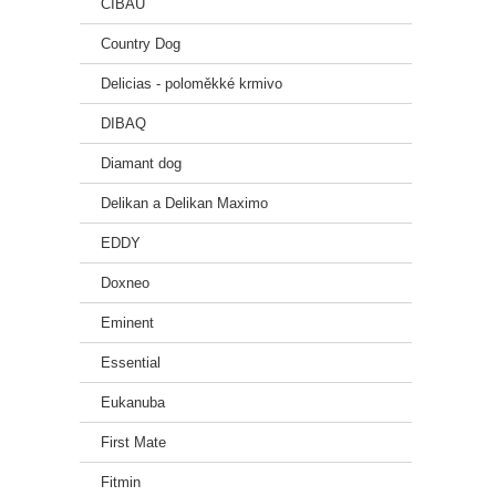
CIBAU
🎯 
Country Dog
✔ Pro
✔ Pro
Delicias - poloměkké krmivo
✔ Pro 
✔ Pro 
DIBAQ
✔ Pro 
Diamant dog
🍽️
Delikan a Delikan Maximo
EDDY
Hmotn
do 6
Doxneo
7–13
14–20
Eminent
21–27
28–34
Essential
34–40
41+
Eukanuba
First Mate
Březí 
Fitmin