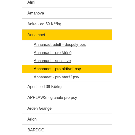
Almi
Chelá
Amanova
Přírod
Anka - od 59 Kč/kg
L-karn
Annamaet
Annamaet adult - dospělý pes
Příro
Annamaet - pro štěně
Annam
Annamaet - sensitive
Annamaet - pro aktivní psy
🥩 
Annamaet - pro starší psy
Aport - od 39 Kč/kg
moučka
tokofe
APPLAWS - granule pro psy
Lactob
Arden Grange
📊 
Arion
BARDOG
Uk