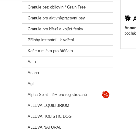
Granule bez obilovin / Grain Free
🐕 
Granule pro aktivní/pracovní psy
Annam
Granule pro březí a kojící fenky
pocház
imunit
Přílohy instantní i k vaření
Díky
g
Kaše a mléka pro štěňata
tráven
Aatu
Vhodn
Acana
„Aqual
Agil
⭐ Hla
Alpha Spirit - 2% pro registrované
Divoké
ALLEVA EQUILIBRIUM
Omega
ALLEVA HOLISTIC DOG
Bez ob
ALLEVA NATURAL
DHA a