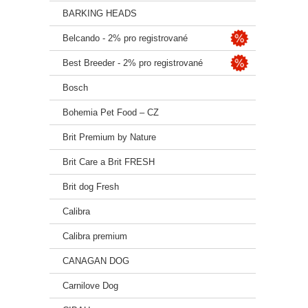
Hrubý 
BARKING HEADS
Hrubé
Hrubá
Belcando - 2% pro registrované
Hrubý
Vlhko
Best Breeder - 2% pro registrované
Vápní
Fosfo
Bosch
Omeg
Bohemia Pet Food – CZ
Omeg
DHA
Brit Premium by Nature
Metab
Brit Care a Brit FRESH
Brit dog Fresh
➕ D
Calibra
vitamí
Calibra premium
L-karn
chelát
CANAGAN DOG
seleni
Carnilove Dog