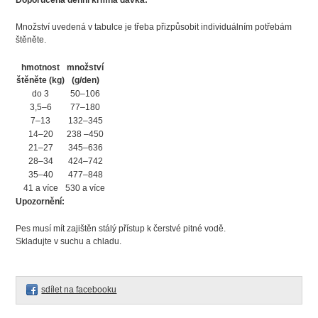
Doporučená denní krmná dávka:
Množství uvedená v tabulce je třeba přizpůsobit individuálním potřebám
štěněte.
hmotnost
množství
štěněte (kg)
(g/den)
do 3
50–106
3,5–6
77–180
7–13
132–345
14–20
238 –450
21–27
345–636
28–34
424–742
35–40
477–848
41 a více
530 a více
Upozornění:
Pes musí mít zajištěn stálý přístup k čerstvé pitné vodě.
Skladujte v suchu a chladu.
sdílet na facebooku