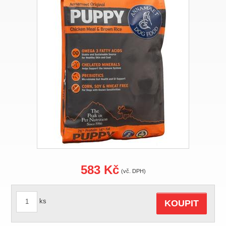
583 Kč
(vč. DPH)
ks
KOUPIT