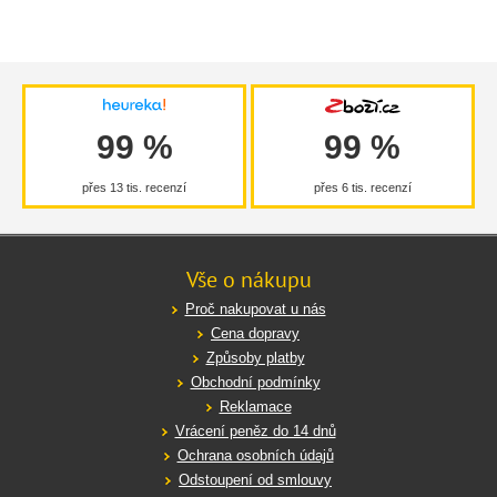
99 %
99 %
přes 13 tis. recenzí
přes 6 tis. recenzí
Vše o nákupu
Proč nakupovat u nás
Cena dopravy
Způsoby platby
Obchodní podmínky
Reklamace
Vrácení peněz do 14 dnů
Ochrana osobních údajů
Odstoupení od smlouvy