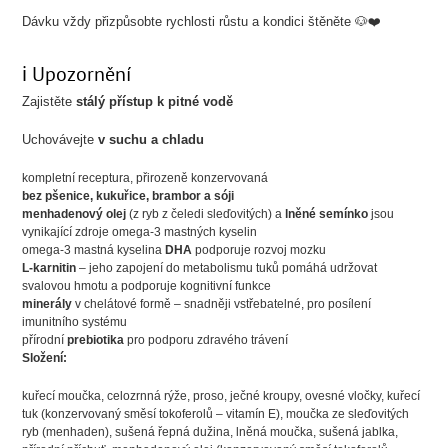
Dávku vždy přizpůsobte rychlosti růstu a kondici štěněte 🐶❤️
ℹ️ Upozornění
Zajistěte
stálý přístup k pitné vodě
Uchovávejte
v suchu a chladu
kompletní receptura, přirozeně konzervovaná
bez pšenice, kukuřice, brambor a sóji
menhadenový olej
(z ryb z čeledi sleďovitých) a
lněné semínko
jsou
vynikající zdroje omega-3 mastných kyselin
omega-3 mastná kyselina
DHA
podporuje rozvoj mozku
L-karnitin
– jeho zapojení do metabolismu tuků pomáhá udržovat
svalovou hmotu a podporuje kognitivní funkce
minerály
v chelátové formě – snadněji vstřebatelné, pro posílení
imunitního systému
přírodní
prebiotika
pro podporu zdravého trávení
Složení:
kuřecí moučka, celozrnná rýže, proso, ječné kroupy, ovesné vločky, kuřecí
tuk (konzervovaný směsí tokoferolů – vitamín E), moučka ze sleďovitých
ryb (menhaden), sušená řepná dužina, lněná moučka, sušená jablka,