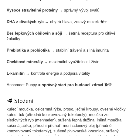
Vysoce stravitelné proteiny
→ správný vývoj svalů
DHA z divokých ryb
→ chytrá hlava, zdravý mozek 🧠✨
Bez lepkových obilovin a sóji
→ šetrná receptura pro citlivé
žaludky
Prebiotika a probiotika
→ stabilní trávení a silná imunita
Chelátové minerály
→ maximální využitelnost živin
L-karnitin
→ kontrola energie a podpora vitality
Annamaet Puppy =
správný start pro budoucí zdraví
🐕💚
🥩 Složení
kuřecí moučka, celozrnná rýže, proso, ječné kroupy, ovesné vločky,
kuřecí tuk (přírodně konzervovaný tokoferoly), moučka ze
sleďovitých ryb (menhaden), sušená řepná dužina, lněná moučka,
sušená jablka, přírodní příchuť, menhadenový olej (přírodně
konzervovaný tokoferoly), sušené pivovarské kvasnice, sušený