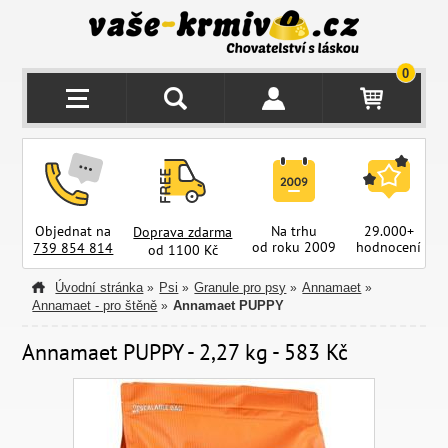
0
Objednat na
Na trhu
29.000+
Doprava zdarma
od roku 2009
hodnocení
z
739 854 814
od 1100 Kč
Úvodní stránka
Psi
Granule pro psy
Annamaet
»
»
»
»
Annamaet - pro štěně
Annamaet PUPPY
»
Annamaet PUPPY - 2,27 kg - 583 Kč