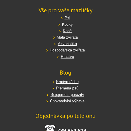
Vše pro vaše mazlíčky
Psi
Kočky
Koně
Malá zvířata
Akvaristika
Hospodářská zvířata
Ptactvo
Blog
Krmivo rádce
Plemena psů
Bojujeme s parazity
Chovatelská výbava
Objednávka po telefonu
739 854 814