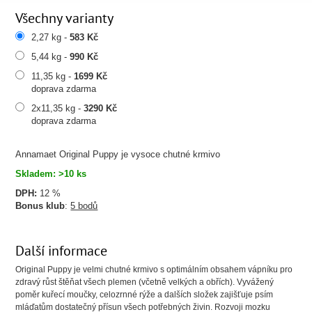
Všechny varianty
2,27 kg -
583 Kč
5,44 kg -
990 Kč
11,35 kg -
1699 Kč
doprava zdarma
2x11,35 kg -
3290 Kč
doprava zdarma
Annamaet Original Puppy je vysoce chutné krmivo
Skladem: >10 ks
DPH:
12 %
Bonus klub
:
5 bodů
Další informace
Original Puppy je velmi chutné krmivo s optimálním obsahem vápníku pro
zdravý růst štěňat všech plemen (včetně velkých a obřích). Vyvážený
poměr kuřecí moučky, celozrnné rýže a dalších složek zajišťuje psím
mláďatům dostatečný přísun všech potřebných živin. Rozvoji mozku