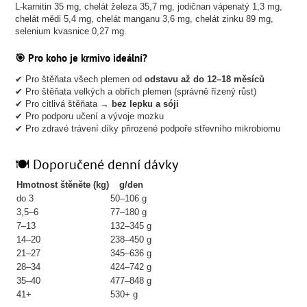
L-karnitin 35 mg, chelát železa 35,7 mg, jodičnan vápenatý 1,3 mg,
chelát mědi 5,4 mg, chelát manganu 3,6 mg, chelát zinku 89 mg,
selenium kvasnice 0,27 mg.
🎯 Pro koho je krmivo ideální?
✔ Pro štěňata všech plemen od
odstavu až do 12–18 měsíců
✔ Pro štěňata velkých a obřích plemen (správně řízený růst)
✔ Pro citlivá štěňata →
bez lepku a sóji
✔ Pro podporu učení a vývoje mozku
✔ Pro zdravé trávení díky přirozené podpoře střevního mikrobiomu
🍽️ Doporučené denní dávky
Hmotnost štěněte (kg)
g/den
do 3
50–106 g
3,5–6
77–180 g
7–13
132–345 g
14–20
238–450 g
21–27
345–636 g
28–34
424–742 g
35–40
477–848 g
41+
530+ g