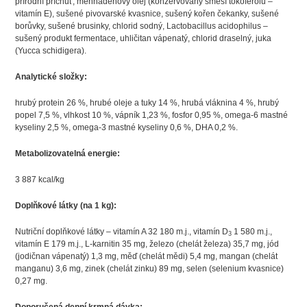
přírodní příchuť, menhadenový olej (konzervovaný směsí tokoferolů –
vitamín E), sušené pivovarské kvasnice, sušený kořen čekanky, sušené
borůvky, sušené brusinky, chlorid sodný, Lactobacillus acidophilus –
sušený produkt fermentace, uhličitan vápenatý, chlorid draselný, juka
(Yucca schidigera).
Analytické složky:
hrubý protein 26 %, hrubé oleje a tuky 14 %, hrubá vláknina 4 %, hrubý
popel 7,5 %, vlhkost 10 %, vápník 1,23 %, fosfor 0,95 %, omega-6 mastné
kyseliny 2,5 %, omega-3 mastné kyseliny 0,6 %, DHA 0,2 %.
Metabolizovatelná energie:
3 887 kcal/kg
Doplňkové látky (na 1 kg):
Nutriční doplňkové látky – vitamín A 32 180 m.j., vitamín D
1 580 m.j.,
3
vitamín E 179 m.j., L-karnitin 35 mg, železo (chelát železa) 35,7 mg, jód
(jodičnan vápenatý) 1,3 mg, měď (chelát mědi) 5,4 mg, mangan (chelát
manganu) 3,6 mg, zinek (chelát zinku) 89 mg, selen (selenium kvasnice)
0,27 mg.