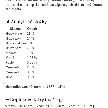
kořen čekanky, sušené borůvky, sušené brusinky, chlorid sodný,
Lactobacillus acidophilus, uhličitan vápenatý, chlorid draselný,
Yucca
schidigera
.
📊 Analytické složky
Ukazatel
Obsah
Hrubý protein
26 %
Hrubé tuky
14 %
Hrubá vláknina
4 %
Hrubý popel
7,5 %
Vlhkost
10 %
Vápník
1,23 %
Fosfor
0,95 %
Omega-6
2,5 %
Omega-3
0,6 %
DHA
0,2 %
Metabolizovatelná energie:
3 887 kcal/kg
➕ Doplňkové látky (na 1 kg)
vitamín A 32 180 m.j., vitamín D3 1 580 m.j., vitamín E 179 m.j.,