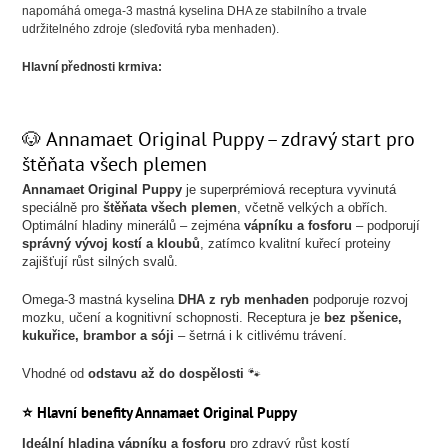
napomáhá omega-3 mastná kyselina DHA ze stabilního a trvale
udržitelného zdroje (sleďovitá ryba menhaden).
Hlavní přednosti krmiva:
🐶 Annamaet Original Puppy – zdravý start pro
štěňata všech plemen
Annamaet Original Puppy
je superprémiová receptura vyvinutá
speciálně pro
štěňata všech plemen
, včetně velkých a obřích.
Optimální hladiny minerálů – zejména
vápníku a fosforu
– podporují
správný vývoj kostí a kloubů
, zatímco kvalitní kuřecí proteiny
zajišťují růst silných svalů.
Omega-3 mastná kyselina
DHA z ryb menhaden
podporuje rozvoj
mozku, učení a kognitivní schopnosti. Receptura je
bez pšenice,
kukuřice, brambor a sóji
– šetrná i k citlivému trávení.
Vhodné od
odstavu až do dospělosti
🐾
⭐ Hlavní benefity Annamaet Original Puppy
Ideální hladina vápníku a fosforu
pro zdravý růst kostí