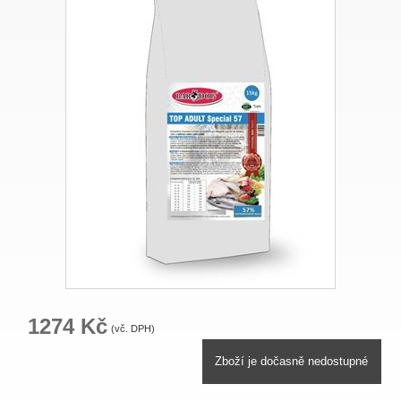
1274 Kč
(vč. DPH)
Zboží je dočasně nedostupné