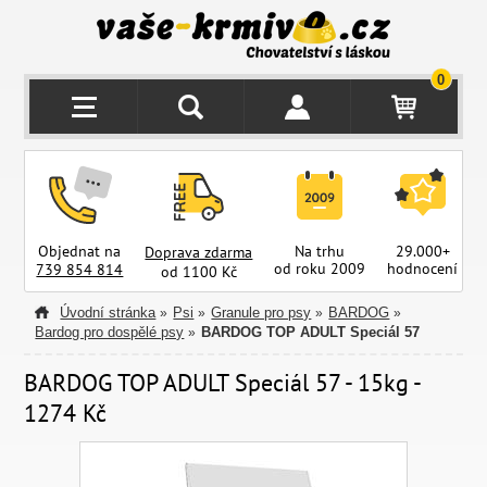
0
Objednat na
Na trhu
29.000+
Doprava zdarma
od roku 2009
hodnocení
z
739 854 814
od 1100 Kč
Úvodní stránka
Psi
Granule pro psy
BARDOG
»
»
»
»
Bardog pro dospělé psy
BARDOG TOP ADULT Speciál 57
»
BARDOG TOP ADULT Speciál 57 - 15kg -
1274 Kč