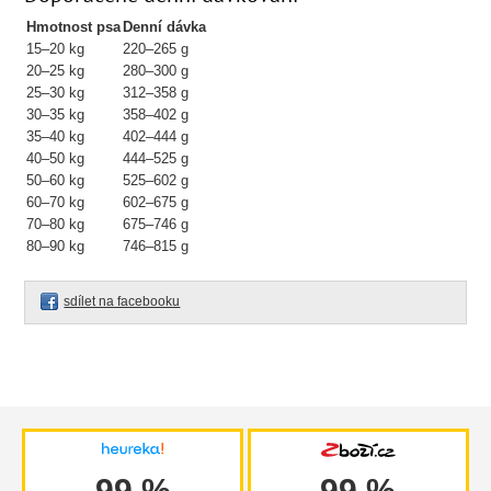
Hmotnost psa
Denní dávka
15–20 kg
220–265 g
20–25 kg
280–300 g
25–30 kg
312–358 g
30–35 kg
358–402 g
35–40 kg
402–444 g
40–50 kg
444–525 g
50–60 kg
525–602 g
60–70 kg
602–675 g
70–80 kg
675–746 g
80–90 kg
746–815 g
sdílet na facebooku
99 %
99 %