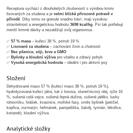
Receptura vychází z dlouholetých zkušeností s výrobou krmiv
lisovaných za studena a je
velmi blízká přirozené potravě v
přírodě
. Díky tomu se granule snadno tráví, mají vysokou
stravitelnost a energetickou hodnotu
3698 kcal/kg
. Psi tak potřebují
menší krmné dávky a nezatěžují svůj organismus.
✅
57 % masa
– kuřecí 38 %, pstruh 19 %
✅
Lisované za studena
– zachování živin a chutnosti
✅
Bez pšenice, sóji, krve a GMO
✅
Bylinky a kloubní výživa
pro vitalitu a zdravý pohyb
✅
Vysoká energetická hodnota
– ideální i pro aktivní psy
Složení
Dehydrované maso 57 % (kuřecí maso 38 %, pstruh 19 %),
hydrolyzovaná kuřecí játra, tuk z lososa, slunečnicový olej, rýže 16
%, sušená celá vejce, sušená řepná dužina, sušené jablko, lusky
rohovníku, hrášek, kvasnice, mořské řasy, směs bylinek (petržel,
kopřiva, rozmarýn, heřmánek, pampeliška, šalvěj, tymián, lékořice,
koriandr), kloubní výživa.
Analytické složky