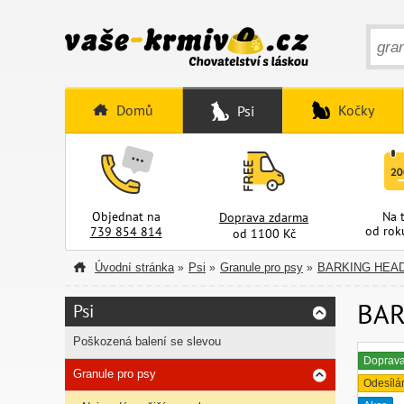
Domů
Kočky
Psi
Objednat na
Na 
Doprava zdarma
od rok
739 854 814
od 1100 Kč
Úvodní stránka
Psi
Granule pro psy
BARKING HEA
»
»
»
BAR
Psi
Poškozená balení se slevou
Doprav
Granule pro psy
Odesílá