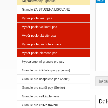
Akce
Nejprodávanější granule
Granule ZA STUDENA LISOVANÉ
Výběr podle věku psa
Výběr podle velikosti psa
Výběr podle aktivity psa
Výběr podle příchutě krmiva
Výběr podle plemene psa
Hypoalergenní granule pro psy
Granule pro štěňata (puppy, junior)
Granule pro dospělého psa (Adult)
tis
Granule pro starší psy (Senior)
Granule pro velká plemena
Dal
Granule pro citlivé trávení