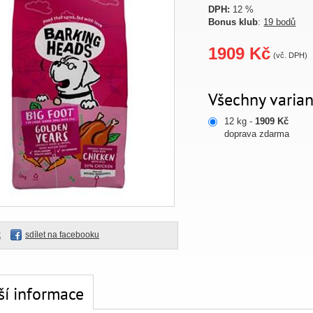
DPH:
12 %
Bonus klub
:
19 bodů
1909 Kč
(vč. DPH)
Všechny varian
12 kg -
1909 Kč
doprava zdarma
k
sdílet na facebooku
ší informace