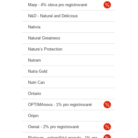
Marp - 4% sleva pro registrované
N&D - Natural and Delicious
Nativia
Natural Greatness
Nature’s Protection
Nutram
Nutra Gold
Nutri Can
Ontario
OPTIMAnova - 1% pro registrované
Orijen
Ownat - 2% pro registrované
Platinum - poloměkké granule - 1% pro