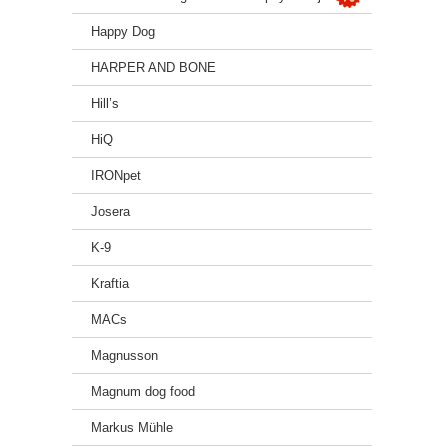
Happy Dog
HARPER AND BONE
Hill’s
HiQ
IRONpet
Josera
K-9
Kraftia
MACs
Magnusson
Magnum dog food
Markus Mühle