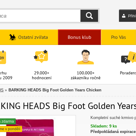
Přih
HLEDAT
Ostatní zvířata
Bonus klub
Pro Vás
trhu
29.000+
100.000+
Poradens
u 2009
hodnocení
zákazníku ročně
DS
BARKING HEADS Big Foot Golden Years Chicken
»
KING HEADS Big Foot Golden Years 
Kompletní suché krmivo p
a zdarma
Skladem: 9 ks
me v pondělí
Předpokládaná expirace