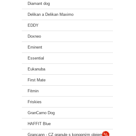
Diamant dog
Delikan a Delikan Maximo
EDDY
Doxneo
Eminent
Essential
Eukanuba
First Mate
Fitmin
Friskies
GranCarno Dog
HAFFIT Blue
Grancann - CZ granule s konopným olejem