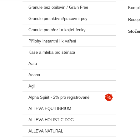
Granule bez obilovin / Grain Free
Komple
Granule pro aktivní/pracovní psy
Recept
Granule pro březí a kojící fenky
Slože
Přílohy instantní i k vaření
kuře 5
hrách 
Kaše a mléka pro štěňata
(frukt
oregan
Aatu
Acana
Analyt
Agil
Hrubý 
Alpha Spirit - 2% pro registrované
ALLEVA EQUILIBRIUM
Přidan
ALLEVA HOLISTIC DOG
ALLEVA NATURAL
Vitamí