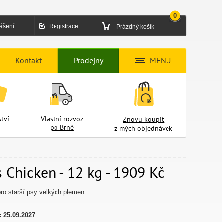
0
lášení
Registrace
Prázdný košík
Kontakt
Prodejny
MENU
tví
Vlastní rozvoz
Znovu koupit
po Brně
z mých objednávek
Chicken - 12 kg - 1909 Kč
ro starší psy velkých plemen.
:
25.09.2027