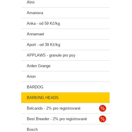
Almi
Amanova
Stopo
Anka - od 59 Kč/kg
železo
zinek 
Annamaet
sodný
Aport - od 39 Kč/kg
APPLAWS - granule pro psy
Energ
Arden Grange
Arion
BARDOG
BARKING HEADS
Belcando - 2% pro registrované
Best Breeder - 2% pro registrované
Bosch