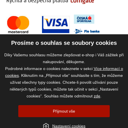
Rychlá a bezpečná platba
Prosíme o souhlas se soubory cookies
Díky Vašemu souhlasu můžeme zlepšovat e-shop i Váš zážitek při
nakupování, děkujeme.
Podrobné informace o cookies naleznete v sekci
Více informací o
cookies
. Kliknutím na „Přijmout vše“ souhlasíte s tím, že můžeme
užívat všechny typy cookies. Chcete-li povolit užívání pouze
některých typů cookies, můžete tak učinit v sekci „Nastavení
cookies“. Souhlas můžete odmítnout
zde
.
2026 ©
www.vase-krmivo.cz
- Tomáš Kroupa e-shop, Kanice 307, 664 01
Přijmout vše
Brno-venkov, IČ: 75785439
vytvořil:
webProgress
|
Nastavení cookies
Nastavení cookies