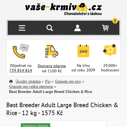
0
Objednat na
Na trhu
29.000+
Doprava zdarma
od roku 2009
hodnocení
z
739 854 814
od 1100 Kč
Úvodní stránka
Psi
Granule pro psy
»
»
»
Granule pro velká plemena
»
Best Breeder Adult Large Breed Chicken & Rice
Best Breeder Adult Large Breed Chicken &
Rice - 12 kg - 1575 Kč
Doprava zdarma