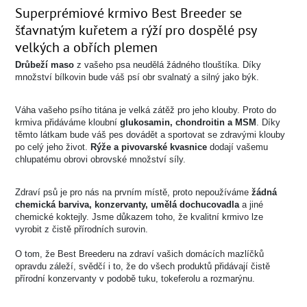
Superprémiové krmivo Best Breeder se
šťavnatým kuřetem a rýží pro dospělé psy
velkých a obřích plemen
Drůbeží maso
z vašeho psa neudělá žádného tlouštíka. Díky
množství bílkovin bude váš psí obr svalnatý a silný jako býk.
Váha vašeho psího titána je velká zátěž pro jeho klouby. Proto do
krmiva přidáváme kloubní
glukosamin, chondroitin a MSM
. Díky
těmto látkam bude váš pes dovádět a sportovat se zdravými klouby
po celý jeho život.
Rýže a pivovarské kvasnice
dodají vašemu
chlupatému obrovi obrovské množství síly.
Zdraví psů je pro nás na prvním místě, proto nepoužíváme
žádná
chemická barviva, konzervanty, umělá dochucovadla
a jiné
chemické koktejly. Jsme důkazem toho, že kvalitní krmivo lze
vyrobit z čistě přírodních surovin.
O tom, že Best Breederu na zdraví vašich domácích mazlíčků
opravdu záleží, svědčí i to, že do všech produktů přidávají čistě
přírodní konzervanty v podobě tuku, tokeferolu a rozmarýnu.