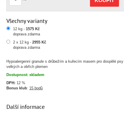
KOUPIT
Všechny varianty
12 kg -
1575 Kč
doprava zdarma
2 x 12 kg -
2955 Kč
doprava zdarma
Hypoalergenní granule s drůbežím a kuřecím masem pro dospělé psy
velkých a obřích plemen
Dostupnost: skladem
DPH:
12 %
Bonus klub
:
15 bodů
Další informace