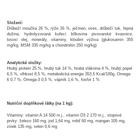
Složení:
Drůbeží moučka 26 %, rýže 26 %, ječmen, oves, drůbeží tuk, řepná
dužina, hydrolyzovaná kuřecí bílkovina pivovarské kvasnice,
lososí olej, minerály, vitaminy, kloubní výživa (glukosamin 355
mg/kg, MSM 335 mg/kg a chondroitin 250 mg/kg)
Analytické složky:
Hrubý protein 25 %, hrubý tuk 14 %, hrubá vláknina 4 %, hrubý popel
6,5 %, vlhkost 8,5 %, metabolická energie 353,5 Kcal/100g, Omega-
6 0,7 %, Omega-3 0,5 %, vápník 1,6 %, fosfor 1 %
Nutriční doplňkové látky (na 1 kg):
Vitaminy: vitamin A 14 500 m.j., vitamin D3 2 170 m.j., stopové
prvky: železo 160 mg, jod 1,64 mg, měď 60 mg, mangan 105 mg,
zinek 135 mg, selen 0,6 mg