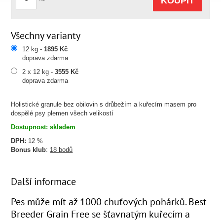
KOUPIT
Všechny varianty
12 kg -
1895 Kč
doprava zdarma
2 x 12 kg -
3555 Kč
doprava zdarma
Holistické granule bez obilovin s drůbežím a kuřecím masem pro
dospělé psy plemen všech velikostí
Dostupnost: skladem
DPH:
12 %
Bonus klub
:
18 bodů
Další informace
Pes může mít až 1000 chuťových pohárků. Best
Breeder Grain Free se šťavnatým kuřecím a