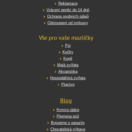
Reklamace
Vrácení peněz do 14 dnů
Ochrana osobních údajů
Odstoupení od smlouvy
Vše pro vaše mazlíčky
Psi
Kočky
Koně
Malá zvířata
Akvaristika
Hospodářská zvířata
Ptactvo
Blog
Krmivo rádce
Plemena psů
Bojujeme s parazity
Chovatelská výbava