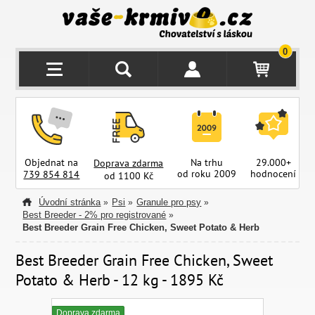
0
Objednat na
Na trhu
29.000+
Doprava zdarma
od roku 2009
hodnocení
z
739 854 814
od 1100 Kč
Úvodní stránka
Psi
Granule pro psy
»
»
»
Best Breeder - 2% pro registrované
»
Best Breeder Grain Free Chicken, Sweet Potato & Herb
Best Breeder Grain Free Chicken, Sweet
Potato & Herb - 12 kg - 1895 Kč
Doprava zdarma