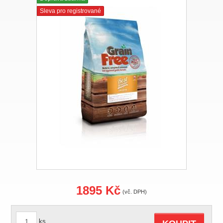
Sleva pro registrované
1895 Kč
(vč. DPH)
ks