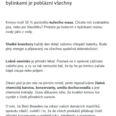
bylinkami je poblázní všechny
Krmivo tvoří 55 % poctivého
kuřecího masa
. Chcete mít svalnatého
psa, nebo psí třasořitku? Protože po kuřecím s bylinkami rostou
svaly jako z vody.
Sladké brambory
každý den dobijí vašemu chlupáči baterky. Bude
plný energie a připravený na všechna společná dobrodružství.
Lněně semínko
je přírodní lékař. Postará se o správné zážíváni
vašeho psa, a vy se tak nemusíte bát, že by ho po krmivu začala
trápit zácpa nebo průjem.
Zdraví psů je pro nás na prvním místě, proto nepoužíváme
žádná
chemická barviva, konzervanty, uměla dochucovadla
a jiné
chemické koktejly. Jsme důkazem toho, že kvalitní krmivo lze
vyrobit z čistě přírodních surovin.
O tom, že Best Breederu na zdraví vašich domácích mazlíčků
opravdu záleží, svědčí i to, že do všech produktů přidávají čistě
přírodní konzervanty v podobě tuku, tokeferolu a rozmarýnu.