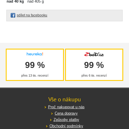
nad 40 kg
nad 405 g
sdílet na facebooku
99 %
99 %
přes 13 tis. recenzí
přes 6 tis. recenzí
Vše o nákupu
Proč nakupovat u nás
Cena dopravy
Způsoby platby
Obchodní podmínky