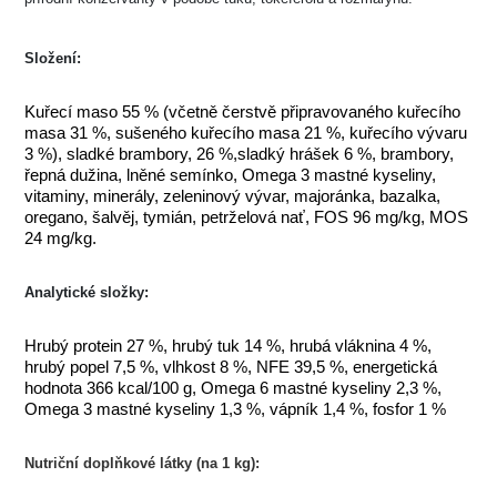
Složení:
Kuřecí maso 55 % (včetně čerstvě připravovaného kuřecího
masa 31 %, sušeného kuřecího masa 21 %, kuřecího vývaru
3 %), sladké brambory, 26 %,sladký hrášek 6 %, brambory,
řepná dužina, lněné semínko, Omega 3 mastné kyseliny,
vitaminy, minerály, zeleninový vývar, majoránka, bazalka,
oregano, šalvěj, tymián, petrželová nať, FOS 96 mg/kg, MOS
24 mg/kg.
Analytické složky:
Hrubý protein 27 %, hrubý tuk 14 %, hrubá vláknina 4 %,
hrubý popel 7,5 %, vlhkost 8 %, NFE 39,5 %, energetická
hodnota 366 kcal/100 g, Omega 6 mastné kyseliny 2,3 %,
Omega 3 mastné kyseliny 1,3 %, vápník 1,4 %, fosfor 1 %
Nutriční doplňkové látky (na 1 kg):