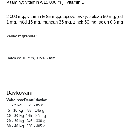
Vitaminy: vitamin A 15 000 m.j., vitamin D
2 000 m.j., vitamin E 95 m.j.;stopové prvky: železo 50 mg, jód
1 mg, měď 15 mg, mangan 35 mg, zinek 50 mg, selen 0,3 mg
Velikost granule:
Délka do 10 mm, šířka 5 mm
Dávkování
Váha psa:
Denní dávka:
1 - 5 kg
25 - 85 g
5 - 10 kg
85 - 145 g
10 - 20 kg
145 - 245 g
20 - 30 kg
245 - 330 g
30 - 40 kg
330 - 405 g