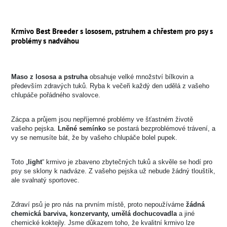
Krmivo Best Breeder s lososem, pstruhem a chřestem pro psy s
problémy s nadváhou
Maso z lososa a pstruha
obsahuje velké množství bílkovin a
především zdravých tuků. Ryba k večeři každý den udělá z vašeho
chlupáče pořádného svalovce.
Zácpa a průjem jsou nepříjemné problémy ve šťastném životě
vašeho pejska.
Lněné semínko
se postará bezproblémové trávení, a
vy se nemusíte bát, že by vašeho chlupáče bolel pupek.
Toto „
light
“ krmivo je zbaveno zbytečných tuků a skvěle se hodí pro
psy se sklony k nadváze. Z vašeho pejska už nebude žádný tlouštík,
ale svalnatý sportovec.
Zdraví psů je pro nás na prvním místě, proto nepoužíváme
žádná
chemická barviva, konzervanty, umělá dochucovadla
a jiné
chemické koktejly. Jsme důkazem toho, že kvalitní krmivo lze