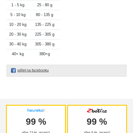
1 - 5 kg
25 - 80 g
5 - 10 kg
80 - 135 g
10 - 20 kg
135 - 225 g
20 - 30 kg
225 - 305 g
30 - 40 kg
305 - 380 g
40+ kg
380+g
sdílet na facebooku
99 %
99 %
přes 13 tis. recenzí
přes 6 tis. recenzí