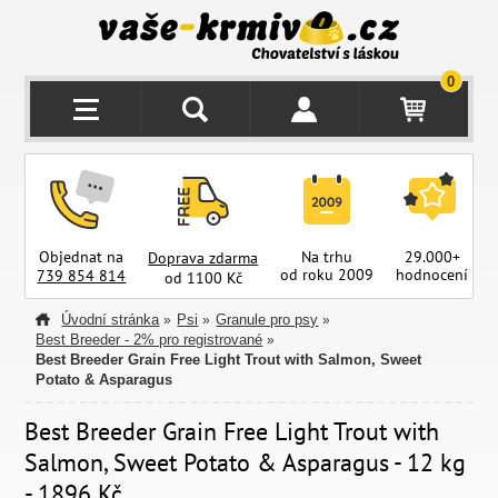
0
Objednat na
Na trhu
29.000+
Doprava zdarma
od roku 2009
hodnocení
z
739 854 814
od 1100 Kč
Úvodní stránka
Psi
Granule pro psy
»
»
»
Best Breeder - 2% pro registrované
»
Best Breeder Grain Free Light Trout with Salmon, Sweet
Potato & Asparagus
Best Breeder Grain Free Light Trout with
Salmon, Sweet Potato & Asparagus - 12 kg
- 1896 Kč