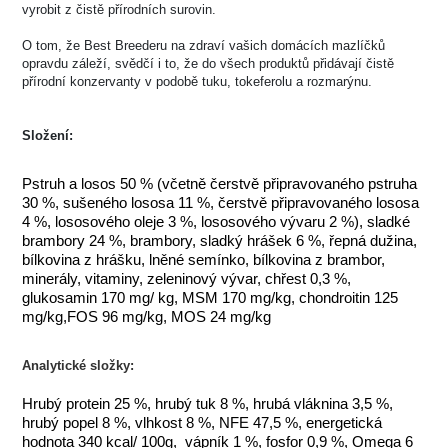
vyrobit z čistě přírodních surovin.
O tom, že Best Breederu na zdraví vašich domácích mazlíčků
opravdu záleží, svědčí i to, že do všech produktů přidávají čistě
přírodní konzervanty v podobě tuku, tokeferolu a rozmarýnu.
Složení:
Pstruh a losos 50 % (včetně čerstvě připravovaného pstruha
30 %, sušeného lososa 11 %, čerstvě připravovaného lososa
4 %, lososového oleje 3 %, lososového vývaru 2 %), sladké
brambory 24 %, brambory, sladký hrášek 6 %, řepná dužina,
bílkovina z hrášku, lněné semínko, bílkovina z brambor,
minerály, vitaminy, zeleninový vývar, chřest 0,3 %,
glukosamin 170 mg/ kg, MSM 170 mg/kg, chondroitin 125
mg/kg,FOS 96 mg/kg, MOS 24 mg/kg
Analytické složky:
Hrubý protein 25 %, hrubý tuk 8 %, hrubá vláknina 3,5 %,
hrubý popel 8 %, vlhkost 8 %, NFE 47,5 %, energetická
hodnota 340 kcal/ 100g, vápník 1 %, fosfor 0,9 %, Omega 6