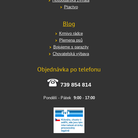
Hospodářská zvířata
Ptactvo
Blog
Krmivo rádce
Plemena psů
Bojujeme s parazity
Chovatelská výbava
Objednávka po telefonu
739 854 814
Pondělí - Pátek
9:00
-
17:00