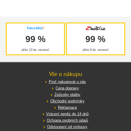
99 %
99 %
přes 13 tis. recenzí
přes 6 tis. recenzí
Vše o nákupu
Proč nakupovat u nás
Cena dopravy
Způsoby platby
Obchodní podmínky
Reklamace
Vrácení peněz do 14 dnů
Ochrana osobních údajů
Odstoupení od smlouvy