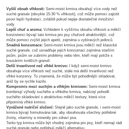
Vyšší obsah vlhkosti:
Semi-moist krmiva obsahují více vody než
suché granule (obvykle 15-30 % vlhkosti), což může pomoci zajistit
psovi lepší hydrataci, zvláště pokud nepije dostatečné množství
vody.
Lepší chuť a aroma:
Vzhledem k vyššímu obsahu vlhkosti a měkčí
konzistenci bývají tato krmiva pro psy chuťově atraktivnější, což
může pomoci zvýšit jejich apetit, zejména u vybíravých jedinců.
Snadná konzumace:
Semi-moist krmiva jsou měkčí než klasické
suché granule, což usnadňuje jejich konzumaci zejména starším
psům, psům se zubními problémy nebo těm, kteří mají potíže s
kousáním tvrdších granulí.
Delší trvanlivost než vlhké krmivo:
I když semi-moist krmivo
obsahuje více vlhkosti než suché, stále má delší trvanlivost než
vlhké konzervy. To znamená, že může být pohodlnější skladovat,
aniž by se rychle kazilo.
Kompromis mezi suchým a vlhkým krmivem:
Semi-moist krmiva
kombinují výhody suchého a vlhkého krmiva, nabízejí pohodlí
suchého skladování s atraktivitou měkčí textury, která více
připomíná vlhké krmivo.
Vyvážené nutriční složení:
Stejně jako suché granule, i semi-moist
krmiva bývají formulována tak, aby obsahovala všechny potřebné
živiny, vitamíny a minerály pro zdraví psa.
Tento typ krmiva může být vhodný zejména pro psy, kteří nemají rádi
suché granule nebo potřebují měkčí alternativu.