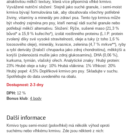
atraktivitou měkčí textury, která více připomíná vlhké krmivo.
Vyvážené nutriční složení: Stejně jako suché granule, i semi-moist
krmiva bývají formulována tak, aby obsahovala všechny potřebné
živiny, vitamíny a minerály pro zdraví psa. Tento typ krmiva může
být vhodný zejména pro psy, kteří nemají rádi suché granule nebo
potřebují měkčí alternativu. Složení: Rýže, sušené maso (21,3 %
bůvol* a 15,9 % kuřecího*), izolát rostlinného proteinu (L.I.P. protein
zvolený díky své vysoké stravitelnosti, oleje a tuky (z toho 1,6 %
lososového oleje), minerály, kvasnice, zelenina (4,7 % mrkve**), ryby
a rybí deriváty (žraločí chrupavka jako zdroj chondroitinu), měkkýši a
korýši (zelenoústá mušle jako zdroj glukosaminu), DHA (0,06 %),
kurkuma, tymián, vlašský ořech. Analytické znaky: Hrubý protein:
23% Hrubé oleje a tuky: 10% Hrubá vláknina: 1% Vlhkost: 20%
Hrubý popel: 4,5% Doplňkové krmivo pro psy. Skladujte v suchu.
Spotřebujte do data uvedeného na obalu.
Dostupnost: 2-3 dny
DPH:
12 %
Bonus klub
:
4 body
Další informace
Krmivo typu semi-moist (polovlhké) má několik výhod oproti
suchému nebo vlhkému krmivu. Zde jsou některé z nich: