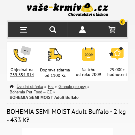
0
Objednat na
Na trhu
29.000+
Doprava zdarma
od roku 2009
hodnocení
z
739 854 814
od 1100 Kč
Úvodní stránka
Psi
Granule pro psy
»
»
»
Bohemia Pet Food – CZ
»
BOHEMIA SEMI MOIST Adult Buffalo
BOHEMIA SEMI MOIST Adult Buffalo - 2 kg
- 433 Kč