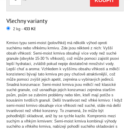
KOUPIT
Všechny varianty
2 kg -
433 Kč
Krmivo typu semi-moist (polovlhké) má několik výhod oproti
suchému nebo vlhkému krmivu. Zde jsou některé z nich: Vyšší
obsah vlhkosti: Semi-moist krmiva obsahují více vody než suché
granule (obvykle 15-30 % vlhkosti), což může pomoci zajistit psovi
lepší hydrataci, zvláště pokud nepije dostatečné množství vody.
Lepší chuť a aroma: Vzhledem k vyššímu obsahu vlhkosti a měkčí
konzistenci bývají tato krmiva pro psy chuťově atraktivnější, což
může pomoci zvýšit jejich apetit, zejména u vybíravých jedinců.
Snadná konzumace: Semi-moist krmiva jsou měkčí než klasické
suché granule, což usnadňuje jejich konzumaci zejména starším
psům, psům se zubními problémy nebo těm, kteří mají potíže s
kousáním tvrdších granulí. Delší trvanlivost než vlhké krmivo: I když
semi-moist krmivo obsahuje více vlhkosti než suché, stále má delší
trvanlivost než vlhké konzervy. To znamená, že může být
pohodlnější skladovat, aniž by se rychle kazilo. Kompromis mezi
suchým a vlhkým krmivem: Semi-moist krmiva kombinují výhody
suchého a vlhkého krmiva, nabízejí pohodlí suchého skladování s