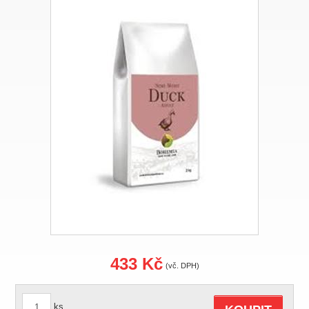
433 Kč
(vč. DPH)
ks