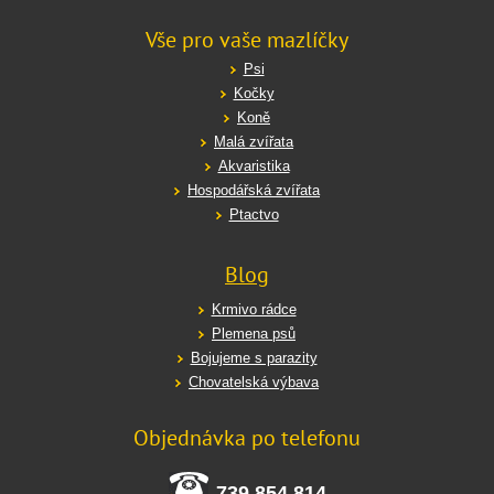
Vše pro vaše mazlíčky
Psi
Kočky
Koně
Malá zvířata
Akvaristika
Hospodářská zvířata
Ptactvo
Blog
Krmivo rádce
Plemena psů
Bojujeme s parazity
Chovatelská výbava
Objednávka po telefonu
739 854 814