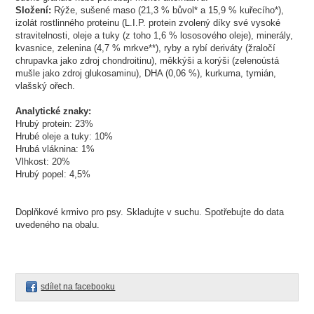
Složení:
Rýže, sušené maso (21,3 % bůvol* a 15,9 % kuřecího*),
izolát rostlinného proteinu (L.I.P. protein zvolený díky své vysoké
stravitelnosti, oleje a tuky (z toho 1,6 % lososového oleje), minerály,
kvasnice, zelenina (4,7 % mrkve**), ryby a rybí deriváty (žraločí
chrupavka jako zdroj chondroitinu), měkkýši a korýši (zelenoústá
mušle jako zdroj glukosaminu), DHA (0,06 %), kurkuma, tymián,
vlašský ořech.
Analytické znaky:
Hrubý protein: 23%
Hrubé oleje a tuky: 10%
Hrubá vláknina: 1%
Vlhkost: 20%
Hrubý popel: 4,5%
Doplňkové krmivo pro psy. Skladujte v suchu. Spotřebujte do data
uvedeného na obalu.
sdílet na facebooku