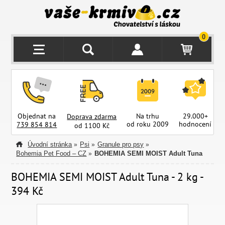
0
Objednat na
Na trhu
29.000+
Doprava zdarma
od roku 2009
hodnocení
z
739 854 814
od 1100 Kč
Úvodní stránka
Psi
Granule pro psy
»
»
»
Bohemia Pet Food – CZ
BOHEMIA SEMI MOIST Adult Tuna
»
BOHEMIA SEMI MOIST Adult Tuna - 2 kg -
394 Kč