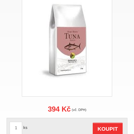
394 Kč
(vč. DPH)
ks
KOUPIT