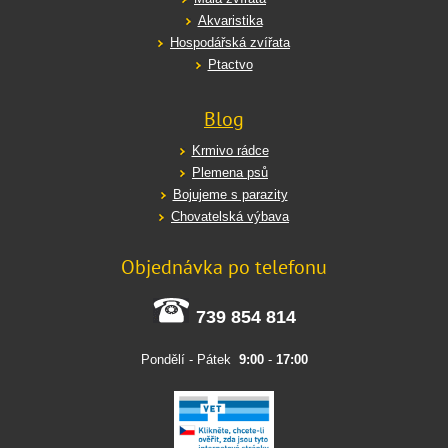
Akvaristika
Hospodářská zvířata
Ptactvo
Blog
Krmivo rádce
Plemena psů
Bojujeme s parazity
Chovatelská výbava
Objednávka po telefonu
739 854 814
Pondělí - Pátek
9:00
-
17:00