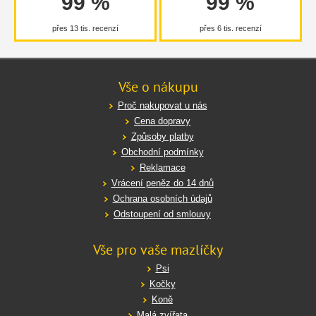
99 %
99 %
přes 13 tis. recenzí
přes 6 tis. recenzí
Vše o nákupu
Proč nakupovat u nás
Cena dopravy
Způsoby platby
Obchodní podmínky
Reklamace
Vrácení peněz do 14 dnů
Ochrana osobních údajů
Odstoupení od smlouvy
Vše pro vaše mazlíčky
Psi
Kočky
Koně
Malá zvířata