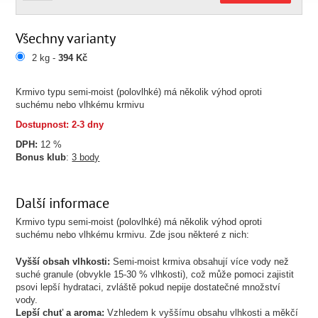
Všechny varianty
2 kg -
394 Kč
Krmivo typu semi-moist (polovlhké) má několik výhod oproti
suchému nebo vlhkému krmivu
Dostupnost: 2-3 dny
DPH:
12 %
Bonus klub
:
3 body
Další informace
Krmivo typu semi-moist (polovlhké) má několik výhod oproti
suchému nebo vlhkému krmivu. Zde jsou některé z nich:
Vyšší obsah vlhkosti:
Semi-moist krmiva obsahují více vody než
suché granule (obvykle 15-30 % vlhkosti), což může pomoci zajistit
psovi lepší hydrataci, zvláště pokud nepije dostatečné množství
vody.
Lepší chuť a aroma:
Vzhledem k vyššímu obsahu vlhkosti a měkčí