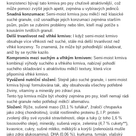
konzistenci bývají tato krmiva pro psy chuťově atraktivnější, což
může pomoci zvýšit jejich apetit, zejména u vybíravých jedinců.
Snadná konzumace:
Semi-moist krmiva jsou měkčí než klasické
suché granule, což usnadňuje jejich konzumaci zejména starším
psům, psům se zubními problémy nebo těm, kteří mají potíže s
kousáním tvrdších granulí.
Delší trvanlivost než vlhké krmivo:
I když semi-moist krmivo
obsahuje více vlhkosti než suché, stále má delší trvanlivost než
vlhké konzervy. To znamená, že může být pohodlnější skladovat,
aniž by se rychle kazilo.
Kompromis mezi suchým a vlhkým krmivem:
Semi-moist krmiva
kombinují výhody suchého a vlhkého krmiva, nabízejí pohodlí
suchého skladování s atraktivitou měkčí textury, která více
připomíná vlhké krmivo.
Vyvážené nutriční složení:
Stejně jako suché granule, i semi-moist
krmiva bývají formulována tak, aby obsahovala všechny potřebné
živiny, vitamíny a minerály pro zdraví psa.
Tento typ krmiva může být vhodný zejména pro psy, kteří nemají rádi
suché granule nebo potřebují měkčí alternativu.
Složení:
Rýže, sušené maso (33,1 % tuňáka*, žraločí chrupavka
jako zdroj chondroitinu), izolát rostlinného proteinu (L.I.P. protein
zvolený díky své vysoké stravitelnosti, oleje a tuky (z toho 1,6 %
lososového oleje), minerály, sušená vejce, zelenina (4,7 % cukety**),
kvasnice, cukry, sušné mléko, měkkýši a korýši (zelenoústá mušle
jako zdroj glukosaminu), DHA (0,06 %), kurkuma, tymián, vlašský