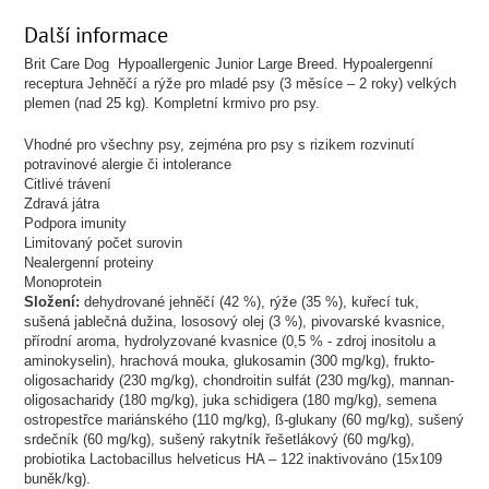
Další informace
Brit Care Dog Hypoallergenic Junior Large Breed. Hypoalergenní
receptura Jehněčí a rýže pro mladé psy (3 měsíce – 2 roky) velkých
plemen (nad 25 kg). Kompletní krmivo pro psy.
Vhodné pro všechny psy, zejména pro psy s rizikem rozvinutí
potravinové alergie či intolerance
Citlivé trávení
Zdravá játra
Podpora imunity
Limitovaný počet surovin
Nealergenní proteiny
Monoprotein
Složení:
dehydrované jehněčí (42 %), rýže (35 %), kuřecí tuk,
sušená jablečná dužina, lososový olej (3 %), pivovarské kvasnice,
přírodní aroma, hydrolyzované kvasnice (0,5 % - zdroj inositolu a
aminokyselin), hrachová mouka, glukosamin (300 mg/kg), frukto-
oligosacharidy (230 mg/kg), chondroitin sulfát (230 mg/kg), mannan-
oligosacharidy (180 mg/kg), juka schidigera (180 mg/kg), semena
ostropestřce mariánského (110 mg/kg), ß-glukany (60 mg/kg), sušený
srdečník (60 mg/kg), sušený rakytník řešetlákový (60 mg/kg),
probiotika Lactobacillus helveticus HA – 122 inaktivováno (15x109
buněk/kg).