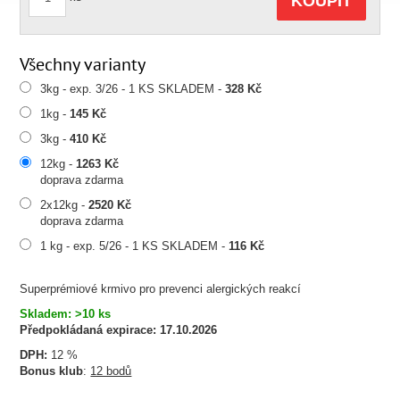
KOUPIT
Všechny varianty
3kg - exp. 3/26 - 1 KS SKLADEM -
328 Kč
1kg -
145 Kč
3kg -
410 Kč
12kg -
1263 Kč
doprava zdarma
2x12kg -
2520 Kč
doprava zdarma
1 kg - exp. 5/26 - 1 KS SKLADEM -
116 Kč
Superprémiové krmivo pro prevenci alergických reakcí
Skladem: >10 ks
Předpokládaná expirace:
17.10.2026
DPH:
12 %
Bonus klub
:
12 bodů