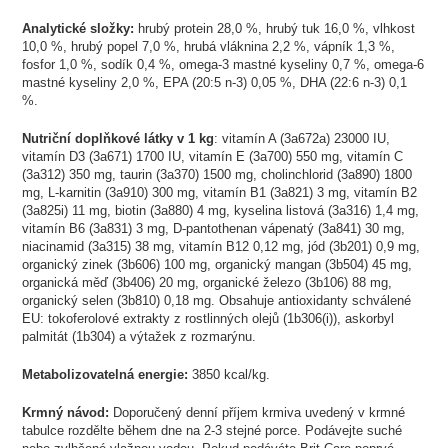
Analytické složky:
hrubý protein 28,0 %, hrubý tuk 16,0 %, vlhkost
10,0 %, hrubý popel 7,0 %, hrubá vláknina 2,2 %, vápník 1,3 %,
fosfor 1,0 %, sodík 0,4 %, omega-3 mastné kyseliny 0,7 %, omega-6
mastné kyseliny 2,0 %, EPA (20:5 n-3) 0,05 %, DHA (22:6 n-3) 0,1
%.
Nutriční doplňkové látky v 1 kg
: vitamín A (3a672a) 23000 IU,
vitamín D3 (3a671) 1700 IU, vitamín E (3a700) 550 mg, vitamín C
(3a312) 350 mg, taurin (3a370) 1500 mg, cholinchlorid (3a890) 1800
mg, L-karnitin (3a910) 300 mg, vitamín B1 (3a821) 3 mg, vitamín B2
(3a825i) 11 mg, biotin (3a880) 4 mg, kyselina listová (3a316) 1,4 mg,
vitamín B6 (3a831) 3 mg, D-pantothenan vápenatý (3a841) 30 mg,
niacinamid (3a315) 38 mg, vitamín B12 0,12 mg, jód (3b201) 0,9 mg,
organický zinek (3b606) 100 mg, organický mangan (3b504) 45 mg,
organická měď (3b406) 20 mg, organické železo (3b106) 88 mg,
organický selen (3b810) 0,18 mg. Obsahuje antioxidanty schválené
EU: tokoferolové extrakty z rostlinných olejů (1b306(i)), askorbyl
palmitát (1b304) a výtažek z rozmarýnu.
Metabolizovatelná energie:
3850 kcal/kg.
Krmný návod:
Doporučený denní příjem krmiva uvedený v krmné
tabulce rozdělte během dne na 2-3 stejné porce. Podávejte suché