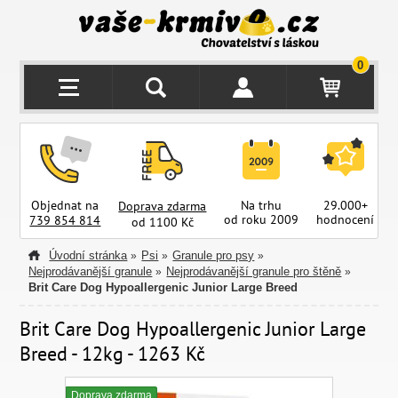
0
Objednat na
Na trhu
29.000+
Doprava zdarma
od roku 2009
hodnocení
z
739 854 814
od 1100 Kč
Úvodní stránka
Psi
Granule pro psy
»
»
»
Nejprodávanější granule
Nejprodávanější granule pro štěně
»
»
Brit Care Dog Hypoallergenic Junior Large Breed
Brit Care Dog Hypoallergenic Junior Large
Breed - 12kg - 1263 Kč
Doprava zdarma