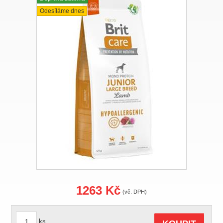
Odesíláme dnes
1263 Kč
(vč. DPH)
ks