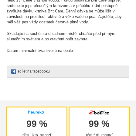
nebo zvlhčené vlažnou vodou. Pokud podáváte Brit Care poprvé,
smíchejte jej s předešlým krmivem a v průběhu 7 dní postupně
zvyšujte dávku krmiva Brit Care. Denní dávka se může lišit v
závislosti na prostředí, aktivitě a věku vašeho psa. Zajistěte, aby
měl váš pes vždy dostatek čerstvé pitné vody.
Skladujte na suchém a chladném místě, chraňte před přímým
slunečním světlem a po otevření opět zavřete.
Datum minimální trvanlivosti na obale.
sdílet na facebooku
99 %
99 %
přes 13 tis. recenzí
přes 6 tis. recenzí