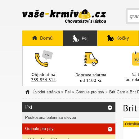
Domů
Kočky
Psi
Objednat na
Na 
Doprava zdarma
od rok
739 854 814
od 1100 Kč
Úvodní stránka
Psi
Granule pro psy
Brit Care a Bri
»
»
»
Brit
Psi
Poškozená balení se slevou
Odesílá
Granule pro psy