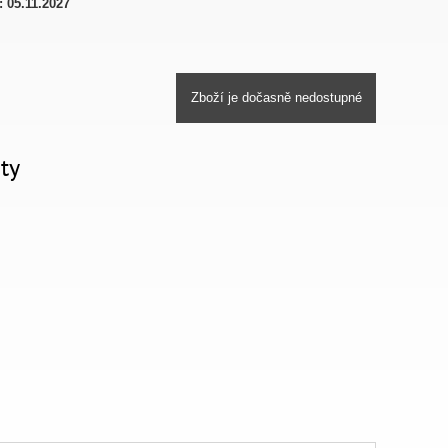
:
05.11.2027
Zboží je dočasně nedostupné
ty