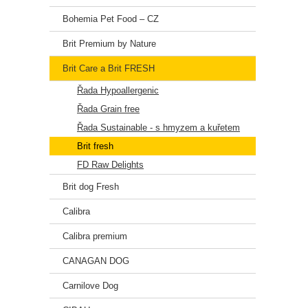
Bohemia Pet Food – CZ
Brit Premium by Nature
Brit Care a Brit FRESH
Řada Hypoallergenic
Řada Grain free
Řada Sustainable - s hmyzem a kuřetem
Brit fresh
FD Raw Delights
Brit dog Fresh
Calibra
Calibra premium
CANAGAN DOG
Carnilove Dog