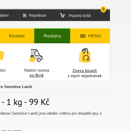
0
lášení
Registrace
Prázdný košík
Kontakt
Prodejny
MENU
tví
Vlastní rozvoz
Znovu koupit
po Brně
z mých objednávek
re Sensitive Lamb
- 1 kg - 99 Kč
Nature Sensitive Lamb jsou ideální volbou pro dospělé psy s