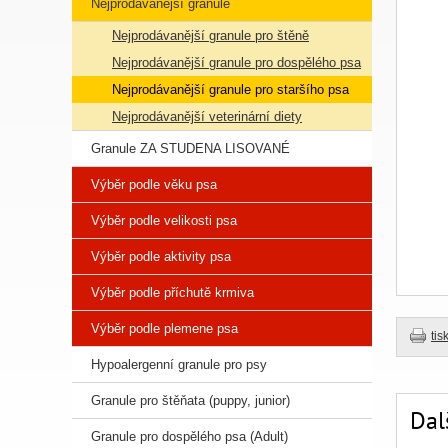
Nejprodávanější granule
Nejprodávanější granule pro štěně
Nejprodávanější granule pro dospělého psa
Nejprodávanější granule pro staršího psa
Nejprodávanější veterinární diety
Granule ZA STUDENA LISOVANÉ
Výběr podle věku psa
Výběr podle velikosti psa
Výběr podle aktivity psa
Výběr podle příchutě krmiva
Výběr podle plemene psa
tis
Hypoalergenní granule pro psy
Granule pro štěňata (puppy, junior)
Dal
Granule pro dospělého psa (Adult)