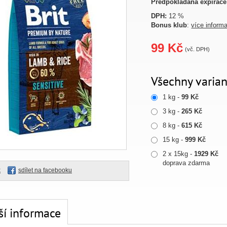
Předpokládaná expirace
DPH:
12 %
Bonus klub
:
více inform
99 Kč
(vč. DPH)
Všechny varian
1 kg -
99 Kč
3 kg -
265 Kč
8 kg -
615 Kč
15 kg -
999 Kč
2 x 15kg -
1929 Kč
doprava zdarma
k
sdílet na facebooku
ší informace