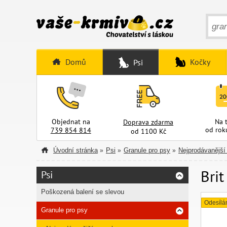
Domů
Kočky
Psi
Objednat na
Na 
Doprava zdarma
od rok
739 854 814
od 1100 Kč
Úvodní stránka
Psi
Granule pro psy
Nejprodávanější
»
»
»
Brit
Psi
Poškozená balení se slevou
Odesílá
Granule pro psy