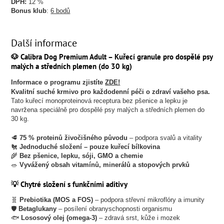
DPH:
12 %
Bonus klub
:
6 bodů
Další informace
🐶 Calibra Dog Premium Adult – Kuřecí granule pro dospělé psy
malých a středních plemen (do 30 kg)
Informace o programu zjistíte
ZDE!
Kvalitní suché krmivo pro každodenní péči o zdraví vašeho psa.
Tato kuřecí monoproteinová receptura bez pšenice a lepku je
navržena speciálně pro dospělé psy malých a středních plemen do
30 kg.
🥩
75 % proteinů živočišného původu
– podpora svalů a vitality
🐔
Jednoduché složení – pouze kuřecí bílkovina
🌾
Bez pšenice, lepku, sóji, GMO a chemie
🥗
Vyvážený obsah vitamínů, minerálů a stopových prvků
💡 Chytré složení s funkčními aditivy
🧬
Prebiotika (MOS a FOS)
– podpora střevní mikroflóry a imunity
🛡️
Betaglukany
– posílení obranyschopnosti organismu
🐟
Lososový olej (omega-3)
– zdravá srst, kůže i mozek