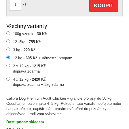
ks
KOUPIT
Všechny varianty
100g vzorek -
30 Kč
12+3kg -
755 Kč
3 kg -
220 Kč
12 kg -
605 Kč
+ věrnostní program
2 x 12 kg -
1215 Kč
doprava zdarma
4 x 12 kg -
2420 Kč
doprava zdarma + 3kg zdarma
Calibra Dog Premium Adult Chicken – granule pro psy do 30 kg.
Odesíláme i balení jako 4×3 kg. Pokud si tuto variatu nepřejete nebo
naopak přejete, napište nám prosím své přání do poznámky k
objednávce – rádi vám vyhovíme.
Dostupnost: skladem