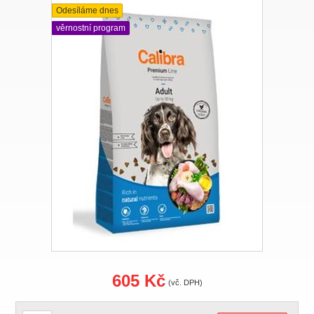
Odesíláme dnes
věrnostní program
605 Kč
(vč. DPH)