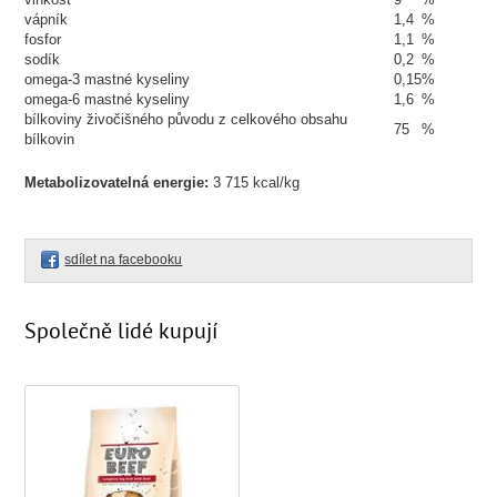
vápník
1,4
%
fosfor
1,1
%
sodík
0,2
%
omega-3 mastné kyseliny
0,15
%
omega-6 mastné kyseliny
1,6
%
bílkoviny živočišného původu z celkového obsahu
75
%
bílkovin
Metabolizovatelná energie:
3 715 kcal/kg
sdílet na facebooku
Společně lidé kupují