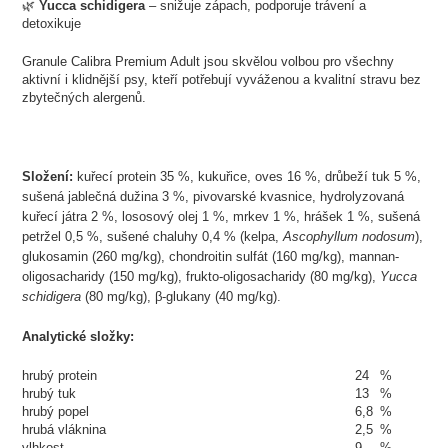
🌿
Yucca schidigera
– snižuje zápach, podporuje trávení a
detoxikuje
Granule Calibra Premium Adult jsou skvělou volbou pro všechny
aktivní i klidnější psy, kteří potřebují vyváženou a kvalitní stravu bez
zbytečných alergenů.
Složení:
kuřecí protein 35 %, kukuřice, oves 16 %, drůbeží tuk 5 %,
sušená jablečná dužina 3 %, pivovarské kvasnice, hydrolyzovaná
kuřecí játra 2 %, lososový olej 1 %, mrkev 1 %, hrášek 1 %, sušená
petržel 0,5 %, sušené chaluhy 0,4 % (kelpa,
Ascophyllum nodosum
),
glukosamin (260 mg/kg), chondroitin sulfát (160 mg/kg), mannan-
oligosacharidy (150 mg/kg), frukto-oligosacharidy (80 mg/kg),
Yucca
schidigera
(80 mg/kg), β-glukany (40 mg/kg).
Analytické složky:
hrubý protein
24
%
hrubý tuk
13
%
hrubý popel
6,8
%
hrubá vláknina
2,5
%
vlhkost
9
%