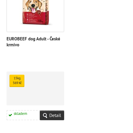
EUROBEEF dog Adult - České
krmivo
15kg
569 Kč
skladem
Detail