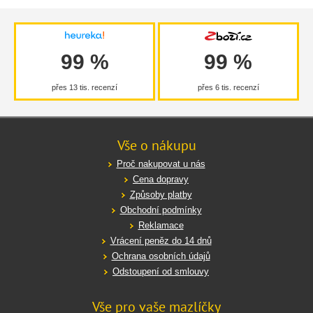
99 %
99 %
přes 13 tis. recenzí
přes 6 tis. recenzí
Vše o nákupu
Proč nakupovat u nás
Cena dopravy
Způsoby platby
Obchodní podmínky
Reklamace
Vrácení peněz do 14 dnů
Ochrana osobních údajů
Odstoupení od smlouvy
Vše pro vaše mazlíčky