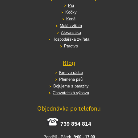
Psi
Kočky
Koně
Malá zvířata
Akvaristika
Hospodářská zvířata
Ptactvo
Blog
Krmivo rádce
Plemena psů
Bojujeme s parazity
Chovatelská výbava
Objednávka po telefonu
739 854 814
Pondělí - Pátek
9:00
-
17:00