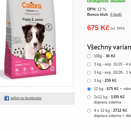
Dostupnost: skladem
DPH:
12 %
Bonus klub
:
6 bodů
675 Kč
(vč. DPH)
Všechny varian
100g -
30 Kč
3 kg - exp. 11/25 - 4
3 kg - exp. 02/26 - 1
3 kg -
259 Kč
12 kg -
675 Kč
+ věrn
2x12 kg -
1355 Kč
k
sdílet na facebooku
doprava zdarma
4 x 12 kg -
2712 Kč
doprava zdarma + d