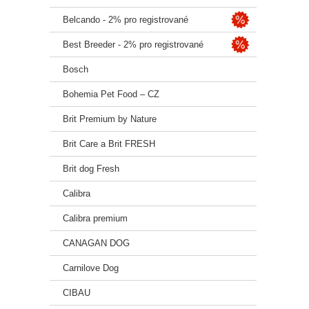
Slože
Belcando - 2% pro registrované
hydrol
nodos
Best Breeder - 2% pro registrované
schidi
Bosch
Analyt
Bohemia Pet Food – CZ
hrubý 
Brit Premium by Nature
hrubý 
hrubý 
Brit Care a Brit FRESH
hrubá 
vlhkos
Brit dog Fresh
vápní
fosfor
Calibra
sodík
omega
Calibra premium
omega
bílkov
CANAGAN DOG
Metab
Carnilove Dog
CIBAU