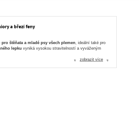
iory a březí feny
 pro štěňata a mladé psy všech plemen
, ideální také pro
čného lepku
vyniká vysokou stravitelností a vyváženým
zobrazit více
«
«
 růst, vývoj orgánů i správné fungování imunitního systému.