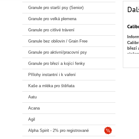
Dal
Granule pro starší psy (Senior)
Granule pro velká plemena
Calib
Granule pro citlivé trávení
Infor
Granule bez obilovin / Grain Free
Calib
březí 
Granule pro aktivní/pracovní psy
složen
Granule pro březí a kojící fenky
S 85 %
Přílohy instantní i k vaření
Kaše a mléka pro štěňata
✅ Výho
Kuřecí
Aatu
Jedno
Acana
Vysok
Agil
Bez pš
Alpha Spirit - 2% pro registrované