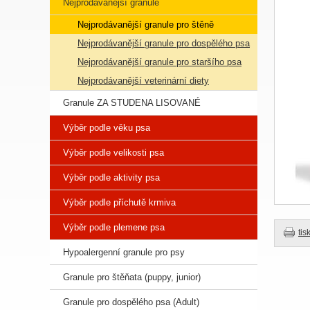
Nejprodávanější granule
Nejprodávanější granule pro štěně
Nejprodávanější granule pro dospělého psa
Nejprodávanější granule pro staršího psa
Nejprodávanější veterinární diety
Granule ZA STUDENA LISOVANÉ
Výběr podle věku psa
Výběr podle velikosti psa
Výběr podle aktivity psa
Výběr podle příchutě krmiva
Výběr podle plemene psa
tis
Hypoalergenní granule pro psy
Granule pro štěňata (puppy, junior)
Granule pro dospělého psa (Adult)