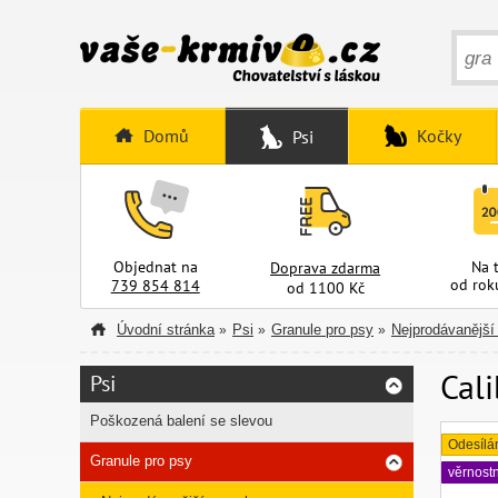
Domů
Kočky
Psi
Objednat na
Na 
Doprava zdarma
od rok
739 854 814
od 1100 Kč
Úvodní stránka
Psi
Granule pro psy
Nejprodávanější
»
»
»
Cal
Psi
Poškozená balení se slevou
Odesílá
Granule pro psy
věrnost