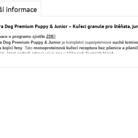
ší informace
ra Dog Premium Puppy & Junior – Kuřecí granule pro štěňata, jun
mace o programu zjistíte
ZDE!
ra Dog Premium Puppy & Junior
je kompletní superprémiové
suché krmivo
a kojící feny
. Tato
monoproteinová kuřecí receptura bez pšenice a pšeni
ím, které podpoří zdravý vývoj psa v klíčových životních fázích.
 proteinů živočišného původu poskytuje krmivo silnou výživovou podporu pro
dy Calibra Puppy & Junior:
 granule pro štěňata, juniory a březí feny
druhový živočišný protein – kuře
ý podíl živočišných bílkovin – 85 %
enice a lepku – vhodné pro citlivé psy