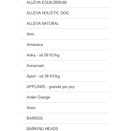
Super
ALLEVA EQUILIBRIUM
ALLEVA HOLISTIC DOG
🐾 Funk
ALLEVA NATURAL
Prebi
Almi
Betag
Amanova
Olej 
Anka - od 59 Kč/kg
Mix o
Annamaet
Aport - od 39 Kč/kg
🚫 Bez
APPLAWS - granule pro psy
Bez p
Arden Grange
Bez s
Arion
Calib
bohat
BARDOG
BARKING HEADS