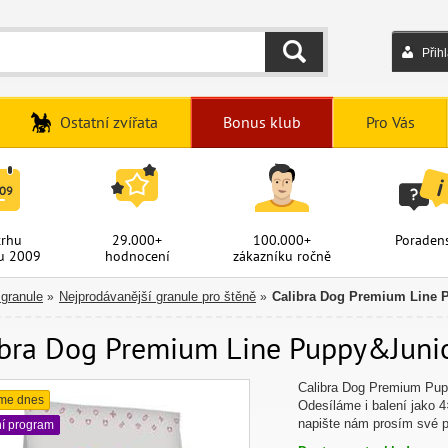
Přih
HLEDAT
Ostatní zvířata
Bonus klub
Pro Vás
trhu
29.000+
100.000+
Poradens
u 2009
hodnocení
zákazníku ročně
 granule
Nejprodávanější granule pro štěně
Calibra Dog Premium Line 
»
»
ibra Dog Premium Line Puppy&Junior
Calibra Dog Premium Puppy
me dnes
Odesíláme i balení jako 4
napište nám prosím své 
ní program