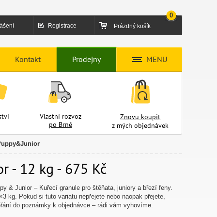
0
lášení
Registrace
Prázdný košík
Kontakt
Prodejny
MENU
tví
Vlastní rozvoz
Znovu koupit
po Brně
z mých objednávek
Puppy&Junior
 - 12 kg - 675 Kč
 & Junior – Kuřecí granule pro štěňata, juniory a březí feny.
×3 kg. Pokud si tuto variatu nepřejete nebo naopak přejete,
přání do poznámky k objednávce – rádi vám vyhovíme.