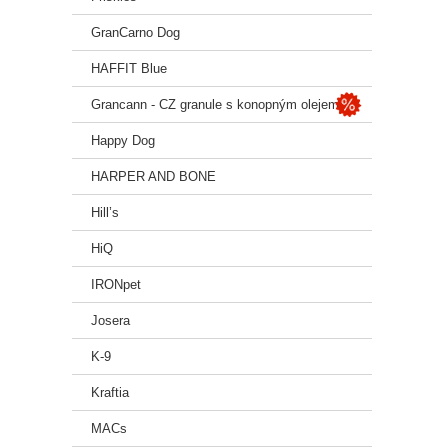
GranCarno Dog
HAFFIT Blue
Grancann - CZ granule s konopným olejem
Happy Dog
HARPER AND BONE
Hill’s
HiQ
IRONpet
Josera
K-9
Kraftia
MACs