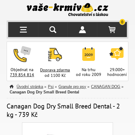
0
Objednat na
Na trhu
29.000+
Doprava zdarma
od roku 2009
hodnocení
z
739 854 814
od 1100 Kč
Úvodní stránka
Psi
Granule pro psy
CANAGAN DOG
»
»
»
»
Canagan Dog Dry Small Breed Dental
Canagan Dog Dry Small Breed Dental - 2
kg - 739 Kč