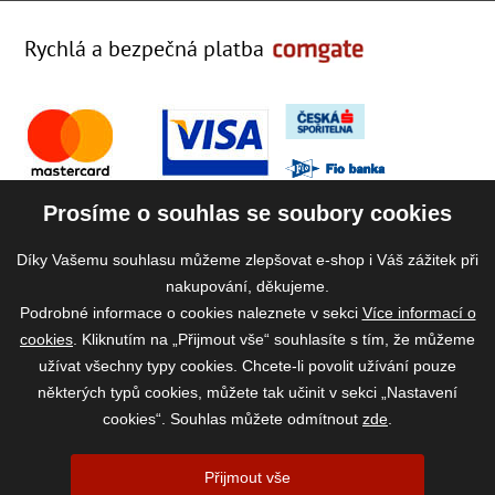
Rychlá a bezpečná platba
Prosíme o souhlas se soubory cookies
Díky Vašemu souhlasu můžeme zlepšovat e-shop i Váš zážitek při
nakupování, děkujeme.
Podrobné informace o cookies naleznete v sekci
Více informací o
cookies
. Kliknutím na „Přijmout vše“ souhlasíte s tím, že můžeme
užívat všechny typy cookies. Chcete-li povolit užívání pouze
některých typů cookies, můžete tak učinit v sekci „Nastavení
cookies“. Souhlas můžete odmítnout
zde
.
2026 ©
www.vase-krmivo.cz
- Tomáš Kroupa e-shop, Kanice 307, 664 01
Přijmout vše
Brno-venkov, IČ: 75785439