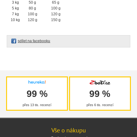
3 kg
50 g
65 g
5 kg
80 g
100 g
7 kg
100 g
120 g
10 kg
120 g
150 g
sdílet na facebooku
99 %
99 %
přes 13 tis. recenzí
přes 6 tis. recenzí
Vše o nákupu