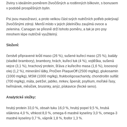
živiny s ideálním poměrem živočišných a rostlinných bílkovin, s bonusem
v podobě prospěšných bylin.
Psi jsou masožravci, a proto velkou část svých nutričních potřeb pokrývají
živočišnými zdroji. Menší místo v jejich jídelníčku zaujímá ovoce a
zelenina. Canagan se přesně drží tohoto poměru, a tak je pro psy
mnohem lépe nutričně využitelný.
Složení:
čerstvě připravené krůtí maso (26 %), sušené kuřecí maso (25 %), batáty
(sladké brambory), brambory, hrách, kuřecí tuk (4 %), vojtěška, sušená
vejce (3,1 %), hrachový protein, šťáva z kuřecího masa (1,6 %), lososový
olej (1,2 %), minerální látky, ProDen PlaqueOff (2500 mg/kg), glukosamin
(1000 mg/kg), MSM (1000 mg/kg), fruktooligosacharidy, chondroitin sulfát
(700 mg/kg), máta, petržel, jablko, mrkev, špenát, psyllium, mořské řasy,
heřmánek, měsíček, brusinky, anýz, pískavice (řecké seno).
Analytické složky:
hrubý protein 33,0 %, obsah tuku 16,0 %, hrubý popel 9,5 %, hrubá
vláknina 4,0 %, vlhkost 8,0 %, omega-6 mastné kyseliny 3,0 %, omega-3
mastné kyseliny 0,7 %, vápník 1,8 %, fosfor 1,3 %.