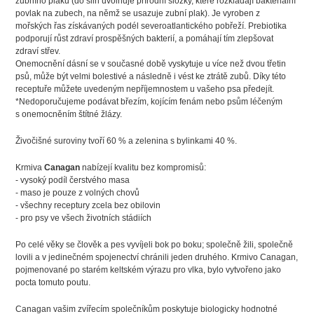
zubního plaku (do slin uvolňuje přírodní složky, které rozkládají bakteriální
povlak na zubech, na němž se usazuje zubní plak). Je vyroben z
mořských řas získávaných podél severoatlantického pobřeží.
Prebiotika
podporují růst zdraví prospěšných bakterií, a pomáhají tím zlepšovat
zdraví střev.
Onemocnění dásní se v současné době vyskytuje u více než dvou třetin
psů, může být velmi bolestivé a následně i vést ke ztrátě zubů. Díky této
receptuře můžete uvedeným nepříjemnostem u vašeho psa předejít.
*Nedoporučujeme podávat březím, kojícím fenám nebo psům léčeným
s onemocněním štítné žlázy.
Živočišné suroviny tvoří 60 % a zelenina s bylinkami 40 %.
Krmiva
Canagan
nabízejí kvalitu bez kompromisů:
- vysoký podíl čerstvého masa
- maso je pouze z volných chovů
- všechny receptury zcela bez obilovin
- pro psy ve všech životních stádiích
Po celé věky se člověk a pes vyvíjeli bok po boku; společně žili, společně
lovili a v jedinečném spojenectví chránili jeden druhého. Krmivo Canagan,
pojmenované po starém keltském výrazu pro vlka, bylo vytvořeno jako
pocta tomuto poutu.
Canagan vašim zvířecím společníkům poskytuje biologicky hodnotné