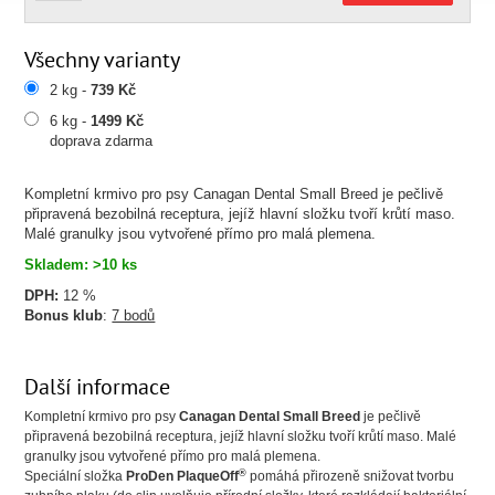
Všechny varianty
2 kg -
739 Kč
6 kg -
1499 Kč
doprava zdarma
Kompletní krmivo pro psy Canagan Dental Small Breed je pečlivě
připravená bezobilná receptura, jejíž hlavní složku tvoří krůtí maso.
Malé granulky jsou vytvořené přímo pro malá plemena.
Skladem: >10 ks
DPH:
12 %
Bonus klub
:
7 bodů
Další informace
Kompletní krmivo pro psy
Canagan Dental Small Breed
je pečlivě
připravená bezobilná receptura, jejíž hlavní složku tvoří krůtí maso. Malé
granulky jsou vytvořené přímo pro malá plemena.
®
Speciální složka
ProDen PlaqueOff
pomáhá přirozeně snižovat tvorbu