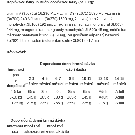
Doplňkové látky: nutriční doplňkové látky (na 1 kg):
vitamín A (3a672a) 16.230 MJ, vitamín D3 (3a671) 1980 MJ, vitamín E
(3a700) 240 MJ, taurin (3a370) 1500 mg, železo (síran železnatý
monohydrát 3b103) 192 mg, zinek (síran zinečnatý monohydrát 3b605)
144 mg, mangan (síran manganatý monohydrát 3b503) 45 mg, měď (síran
měďnatý pentahydrát 3b405) 14 mg, jód (jodičnan vápenatý bezvodý
3b202) 1,9 mg, selen (seleničitan sodný 3b801) 0,17 mg.
Dávkování:
Doporučená denní krmná dávka
hmotnost
věk štěněte
psa
2-3
4-5
6-7
8-9
10-11
12-13
14-15
v
měsíce
měsíců
měsíců
měsíců
měsíců
měsíců
měsíců
dospělosti
1-5 kg
65 g
85 g
90 g
85 g
65 g
Adult
Adult
5-10 kg
145 g
165 g
180 g
165 g
145 g
Adult
Adult
10-25 kg
215 g
235 g
255 g
255 g
235 g
215 g
Adult
Doporučená denní krmná dávka
hmotnost
množství
množství
psa
udržovací
při vyšší aktivitě