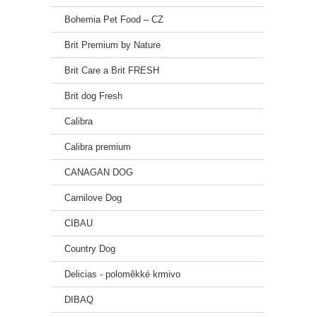
Kysel
Bohemia Pet Food – CZ
Želez
Manga
Brit Premium by Nature
Zinek
Měď (
Brit Care a Brit FRESH
Jód (
Brit dog Fresh
Selen
Calibra
Příro
Tokof
Calibra premium
Krmn
CANAGAN DOG
Váha
Carnilove Dog
CIBAU
5 – 
Country Dog
10 –
Delicias - poloměkké krmivo
20 –
DIBAQ
30 –