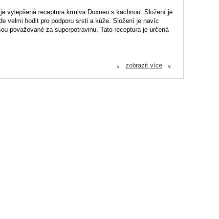
je vylepšená receptura krmiva Doxneo s kachnou. Složení je
e velmi hodit pro podporu srsti a kůže. Složení je navíc
jsou považované za superpotravinu. Tato receptura je určená
zobrazit více
«
«
, Kuřecí tuk 7%, Sladké brambory, Sušené řepné řízky,
charidy 0,015%, Fruktooligosacharidy 0,012%, Sušené