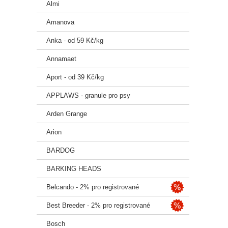
Almi
Anorg
Vlhko
Amanova
Vápní
Fosfo
Anka - od 59 Kč/kg
Omeg
Annamaet
Omeg
Aport - od 39 Kč/kg
ME 3.
Doplň
APPLAWS - granule pro psy
Vitam
Arden Grange
Vitam
Arion
Vitam
Vitam
BARDOG
Vitam
Vitam
BARKING HEADS
Vitam
Belcando - 2% pro registrované
Bioti
Choli
Best Breeder - 2% pro registrované
Niaci
Calci
Bosch