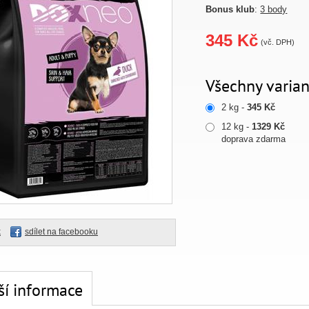
Bonus klub
:
3 body
345 Kč
(vč. DPH)
Všechny varian
2 kg -
345 Kč
12 kg -
1329 Kč
doprava zdarma
k
sdílet na facebooku
ší informace