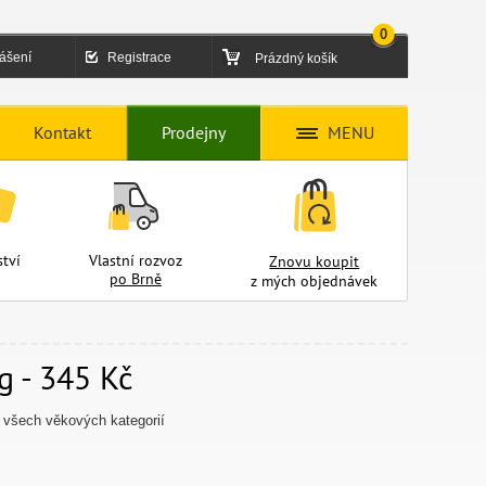
0
lášení
Registrace
Prázdný košík
Kontakt
Prodejny
MENU
tví
Vlastní rozvoz
Znovu koupit
po Brně
z mých objednávek
g - 345 Kč
 všech věkových kategorií