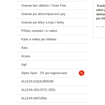
Granule bez obilovin / Grain Free
Kombi
velmi 
Granule pro aktivní/pracovní psy
obohac
pro št
Granule pro březí a kojící fenky
pro do
Přílohy instantní i k vaření
podpor
recept
Kaše a mléka pro štěňata
bez ku
bez př
Aatu
bez ku
oboha
Acana
s čers
Slože
Agil
Sušen
Alpha Spirit - 2% pro registrované
Losos
brusi
ALLEVA EQUILIBRIUM
Analy
ALLEVA HOLISTIC DOG
Hrubá
Hrubý
ALLEVA NATURAL
Hrubá