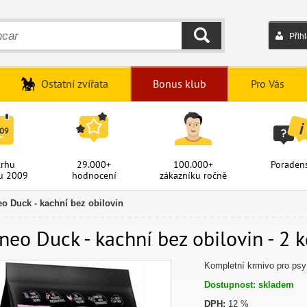
Přih
HLEDAT
Ostatní zvířata
Bonus klub
Pro Vás
trhu
29.000+
100.000+
Poradens
u 2009
hodnocení
zákazníku ročně
o Duck - kachní bez obilovin
eo Duck - kachní bez obilovin - 2 k
Kompletní krmivo pro psy
Dostupnost: skladem
DPH:
12 %