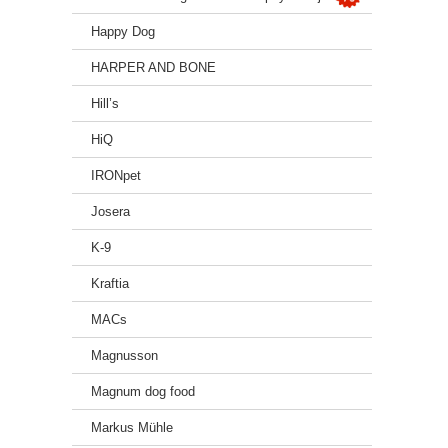
Happy Dog
HARPER AND BONE
Hill’s
HiQ
IRONpet
Josera
K-9
Kraftia
MACs
Magnusson
Magnum dog food
Markus Mühle