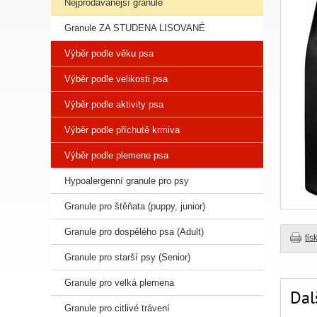
Nejprodávanější granule
Granule ZA STUDENA LISOVANÉ
Výběr podle věku psa
Výběr podle velikosti psa
Výběr podle aktivity psa
Výběr podle příchutě krmiva
Výběr podle plemene psa
Hypoalergenní granule pro psy
Granule pro štěňata (puppy, junior)
Granule pro dospělého psa (Adult)
tis
Granule pro starší psy (Senior)
Granule pro velká plemena
Dal
Granule pro citlivé trávení