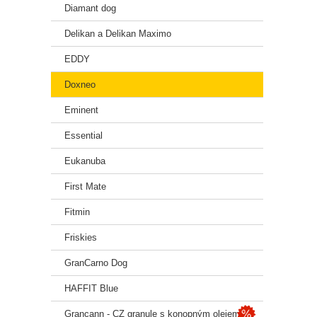
Diamant dog
40 –
Delikan a Delikan Maximo
EDDY
Poče
Doxneo
Hmotn
Eminent
geneti
Překr
Essential
jedin
musí 
Eukanuba
se stá
First Mate
Sklad
Fitmin
Friskies
GranCarno Dog
HAFFIT Blue
Grancann - CZ granule s konopným olejem