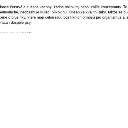
nace čerstvé a sušené kachny, žádné obiloviny nebo umělé konzervanty. To 
jednoduché, neobsahuje kuřecí bílkovinu. Obsahuje kvalitní tuky, takže se bud
ené o brusinky, které mají celou řadu pozitivních přínosů pro organismus a 
ěňata i dospělé psy.
spělé psy a štěňata
a srsti a kůže
ura bez obilovin - grain free diet
řecí bílkoviny
idaných syntetických konzervantů a barviv
kuřice, pšenice nebo sóji
ceno o brusinky
tvou kachnou
ní:
á kachna 25%, Brambory, Hrách, Čerstvá kachna 10%, Sušená krůta 8%
ový olej 2%, Mrkev, Hrachová mouka, Sušený špenát, Mannan-oligosa
nky 0,01%.
tické složky
 bílkovina 32%
 tuk 15%
 vláknina 3%