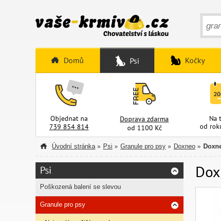
Domů
Kočky
Psi
Objednat na
Na 
Doprava zdarma
od rok
739 854 814
od 1100 Kč
Úvodní stránka
Psi
Granule pro psy
Doxneo
Doxne
»
»
»
»
Doxn
Psi
Poškozená balení se slevou
Granule pro psy