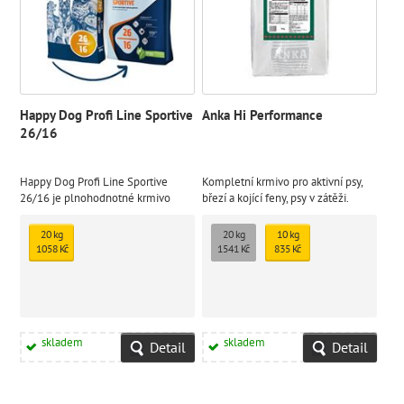
Happy Dog Profi Line Sportive
Anka Hi Performance
26/16
Happy Dog Profi Line Sportive
Kompletní krmivo pro aktivní psy,
26/16 je plnohodnotné krmivo
březí a kojící feny, psy v zátěži.
speciálně vyvinuté pro aktivní psy s
Krmná směs zajistí vyšší požadavky
vyšší fyzickou zátěží.
na energii a podporuje laktaci u fen
20 kg
20 kg
10 kg
1058 Kč
1541 Kč
835 Kč
skladem
skladem
Detail
Detail