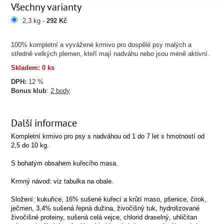
Všechny varianty
2,3 kg -
292 Kč
100% kompletní a vyvážené krmivo pro dospělé psy malých a
středně velkých plemen, kteří mají nadváhu nebo jsou méně aktivní.
Skladem: 0 ks
DPH:
12 %
Bonus klub
:
2 body
Další informace
Kompletní krmivo pro psy s nadváhou od 1 do 7 let s hmotností od
2,5 do 10 kg.
S bohatým obsahem kuřecího masa.
Krmný návod: viz tabulka na obale.
Složení: kukuřice, 16% sušené kuřecí a krůtí maso, pšenice, čirok,
ječmen, 3,4% sušená řepná dužina, živočišný tuk, hydrolizované
živočišné proteiny, sušená celá vejce, chlorid draselný, uhličitan