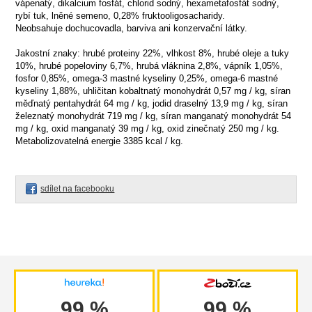
vápenatý, dikalcium fosfát, chlorid sodný, hexametafosfát sodný,
rybí tuk, lněné semeno, 0,28% fruktooligosacharidy.
Neobsahuje dochucovadla, barviva ani konzervační látky.
Jakostní znaky: hrubé proteiny 22%, vlhkost 8%, hrubé oleje a tuky
10%, hrubé popeloviny 6,7%, hrubá vláknina 2,8%, vápník 1,05%,
fosfor 0,85%, omega-3 mastné kyseliny 0,25%, omega-6 mastné
kyseliny 1,88%, uhličitan kobaltnatý monohydrát 0,57 mg / kg, síran
měďnatý pentahydrát 64 mg / kg, jodid draselný 13,9 mg / kg, síran
železnatý monohydrát 719 mg / kg, síran manganatý monohydrát 54
mg / kg, oxid manganatý 39 mg / kg, oxid zinečnatý 250 mg / kg.
Metabolizovatelná energie 3385 kcal / kg.
sdílet na facebooku
99 %
99 %