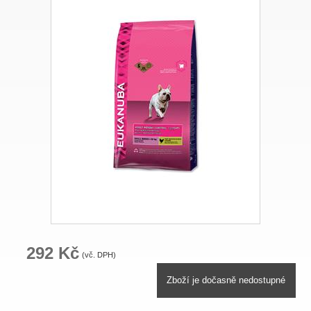
292 Kč
(vč. DPH)
Zboží je dočasně nedostupné