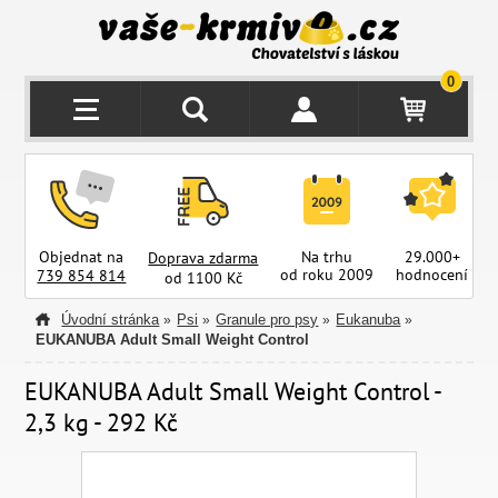
0
Objednat na
Na trhu
29.000+
Doprava zdarma
od roku 2009
hodnocení
z
739 854 814
od 1100 Kč
Úvodní stránka
Psi
Granule pro psy
Eukanuba
»
»
»
»
EUKANUBA Adult Small Weight Control
EUKANUBA Adult Small Weight Control -
2,3 kg - 292 Kč