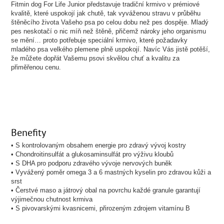
Fitmin dog For Life Junior představuje tradiční krmivo v prémiové
kvalitě, které uspokojí jak chutě, tak vyváženou stravu v průběhu
štěněcího života Vašeho psa po celou dobu než pes dospěje. Mladý
pes neskotačí o nic míň než štěně, přičemž nároky jeho organismu
se mění… proto potřebuje speciální krmivo, které požadavky
mladého psa velkého plemene plně uspokojí. Navíc Vás jistě potěší,
že můžete dopřát Vašemu psovi skvělou chuť a kvalitu za
přiměřenou cenu.
Benefity
• S kontrolovaným obsahem energie pro zdravý vývoj kostry
• Chondroitinsulfát a glukosaminsulfát pro výživu kloubů
• S DHA pro podporu zdravého vývoje nervových buněk
• Vyvážený poměr omega 3 a 6 mastných kyselin pro zdravou kůži a
srst
• Čerstvé maso a játrový obal na povrchu každé granule garantují
výjimečnou chutnost krmiva
• S pivovarskými kvasnicemi, přirozeným zdrojem vitamínu B