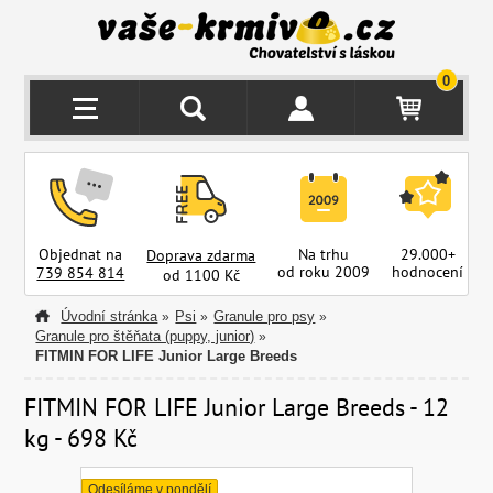
0
Objednat na
Na trhu
29.000+
Doprava zdarma
od roku 2009
hodnocení
z
739 854 814
od 1100 Kč
Úvodní stránka
Psi
Granule pro psy
»
»
»
Granule pro štěňata (puppy, junior)
»
FITMIN FOR LIFE Junior Large Breeds
FITMIN FOR LIFE Junior Large Breeds - 12
kg - 698 Kč
Odesíláme v pondělí