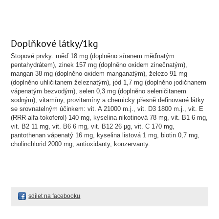
Doplňkové látky/1kg
Stopové prvky: měď 18 mg (doplněno síranem měďnatým
pentahydrátem), zinek 157 mg (doplněno oxidem zinečnatým),
mangan 38 mg (doplněno oxidem manganatým), železo 91 mg
(doplněno uhličitanem železnatým), jód 1,7 mg (doplněno jodičnanem
vápenatým bezvodým), selen 0,3 mg (doplněno seleničitanem
sodným); vitamíny, provitamíny a chemicky přesně definované látky
se srovnatelným účinkem: vit. A 21000 m.j., vit. D3 1800 m.j., vit. E
(RRR-alfa-tokoferol) 140 mg, kyselina nikotinová 78 mg, vit. B1 6 mg,
vit. B2 11 mg, vit. B6 6 mg, vit. B12 26 µg, vit. C 170 mg,
pantothenan vápenatý 16 mg, kyselina listová 1 mg, biotin 0,7 mg,
cholinchlorid 2000 mg; antioxidanty, konzervanty.
sdílet na facebooku