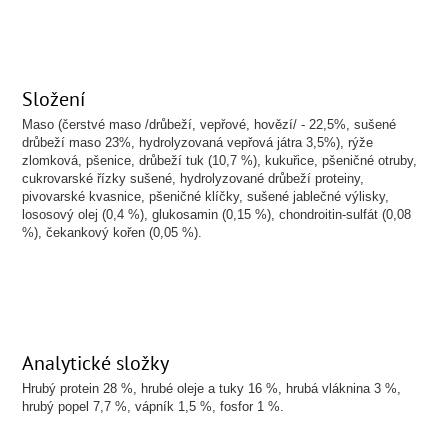
Složení
Maso (čerstvé maso /drůbeží, vepřové, hovězí/ - 22,5%, sušené
drůbeží maso 23%, hydrolyzovaná vepřová játra 3,5%), rýže
zlomková, pšenice, drůbeží tuk (10,7 %), kukuřice, pšeničné otruby,
cukrovarské řízky sušené, hydrolyzované drůbeží proteiny,
pivovarské kvasnice, pšeničné klíčky, sušené jablečné výlisky,
lososový olej (0,4 %), glukosamin (0,15 %), chondroitin-sulfát (0,08
%), čekankový kořen (0,05 %).
Analytické složky
Hrubý protein 28 %, hrubé oleje a tuky 16 %, hrubá vláknina 3 %,
hrubý popel 7,7 %, vápník 1,5 %, fosfor 1 %.