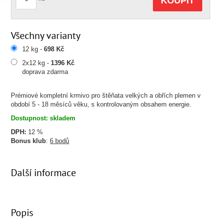
KOUPIT
Všechny varianty
12 kg -
698 Kč
2x12 kg -
1396 Kč
doprava zdarma
Prémiové kompletní krmivo pro štěňata velkých a obřích plemen v
období 5 - 18 měsíců věku, s kontrolovaným obsahem energie.
Dostupnost: skladem
DPH:
12 %
Bonus klub
:
6 bodů
Další informace
Popis