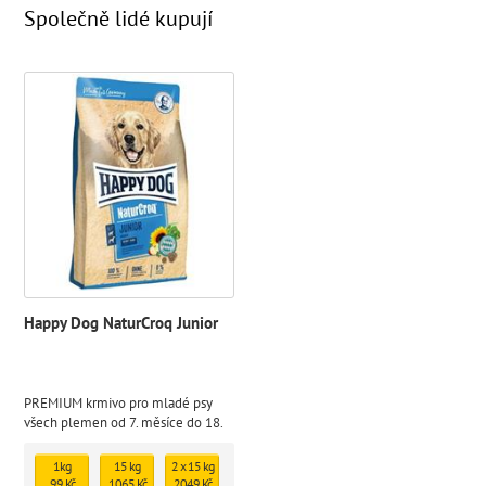
Společně lidé kupují
Happy Dog NaturCroq Junior
PREMIUM krmivo pro mladé psy
všech plemen od 7. měsíce do 18.
měsíců (pro 2. fázi růstu)
1kg
15 kg
2 x 15 kg
99 Kč
1065 Kč
2049 Kč