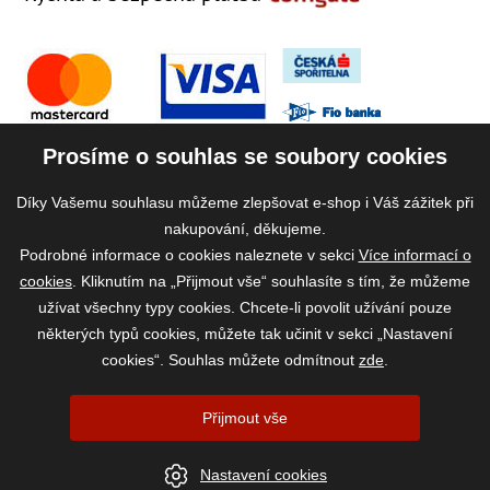
Prosíme o souhlas se soubory cookies
Díky Vašemu souhlasu můžeme zlepšovat e-shop i Váš zážitek při
nakupování, děkujeme.
Podrobné informace o cookies naleznete v sekci
Více informací o
cookies
. Kliknutím na „Přijmout vše“ souhlasíte s tím, že můžeme
užívat všechny typy cookies. Chcete-li povolit užívání pouze
některých typů cookies, můžete tak učinit v sekci „Nastavení
cookies“. Souhlas můžete odmítnout
zde
.
2026 ©
www.vase-krmivo.cz
- Tomáš Kroupa e-shop, Kanice 307, 664 01
Přijmout vše
Brno-venkov, IČ: 75785439
vytvořil:
webProgress
|
Nastavení cookies
Nastavení cookies