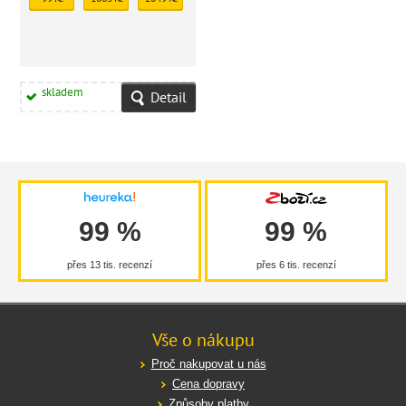
skladem
Detail
99 %
99 %
přes 13 tis. recenzí
přes 6 tis. recenzí
Vše o nákupu
Proč nakupovat u nás
Cena dopravy
Způsoby platby