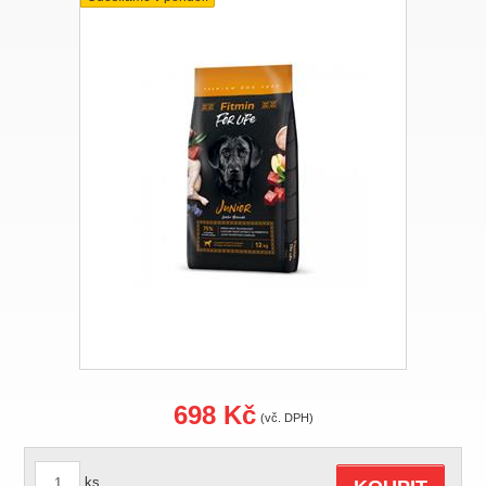
698 Kč
(vč. DPH)
ks