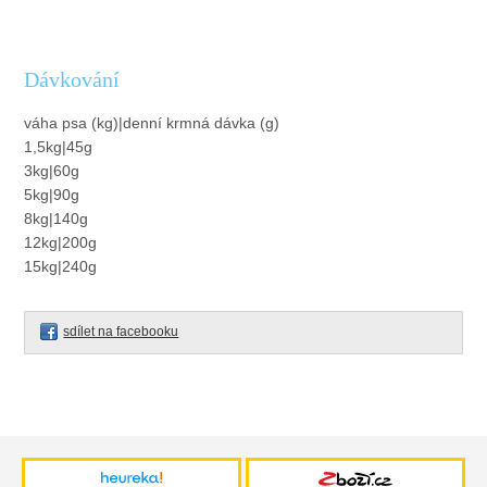
Dávkování
váha psa (kg)|denní krmná dávka (g)
1,5kg|45g
3kg|60g
5kg|90g
8kg|140g
12kg|200g
15kg|240g
sdílet na facebooku