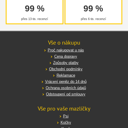
99 %
99 %
přes 13 tis. recenzí
přes 6 tis. recenzí
Vše o nákupu
Proč nakupovat u nás
Cena dopravy
Způsoby platby
Obchodní podmínky
Reklamace
Vrácení peněz do 14 dnů
Ochrana osobních údajů
Odstoupení od smlouvy
Vše pro vaše mazlíčky
Psi
Kočky