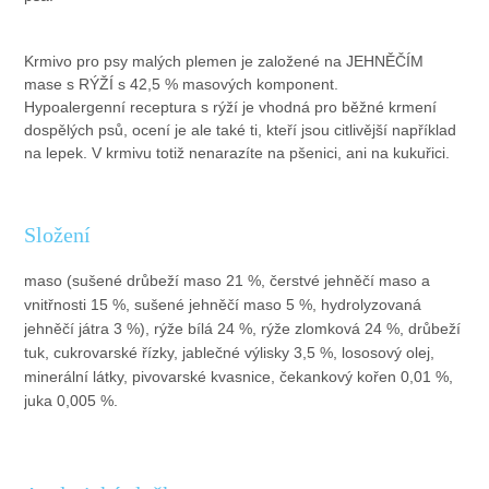
Krmivo pro psy malých plemen je založené na JEHNĚČÍM
mase s RÝŽÍ s 42,5 % masových komponent.
Hypoalergenní receptura s rýží je vhodná pro běžné krmení
dospělých psů, ocení je ale také ti, kteří jsou citlivější například
na lepek. V krmivu totiž nenarazíte na pšenici, ani na kukuřici.
Složení
maso (sušené drůbeží maso 21 %, čerstvé jehněčí maso a
vnitřnosti 15 %, sušené jehněčí maso 5 %, hydrolyzovaná
jehněčí játra 3 %), rýže bílá 24 %, rýže zlomková 24 %, drůbeží
tuk, cukrovarské řízky, jablečné výlisky 3,5 %, lososový olej,
minerální látky, pivovarské kvasnice, čekankový kořen 0,01 %,
juka 0,005 %.