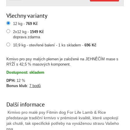
Všechny varianty
12 kg -
769 Kč
2x12 kg -
1549 Kč
doprava zdarma
10,9 kg - otevřené balení - 1 ks skladem -
696 Kč
Krmivo pro psy malých plemen je založené na JEHNĚČÍM mase s
RÝŽÍ s 42,5 % masových komponent.
Dostupnost: skladem
DPH:
12 %
Bonus klub
:
7 bodů
Další informace
Krmivo pro malé psy Fitmin dog For Life Lamb & Rice
představuje tradiční krmivo v prémiové kvalitě, které uspokojí
jak chutě, tak specifické potřeby na vyváženou stravu Vašeho
psa.