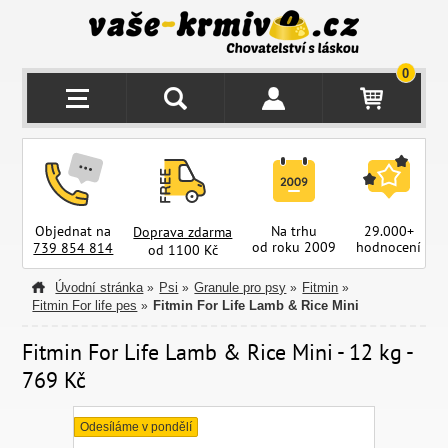
0
Objednat na
Na trhu
29.000+
Doprava zdarma
od roku 2009
hodnocení
z
739 854 814
od 1100 Kč
Úvodní stránka
Psi
Granule pro psy
Fitmin
»
»
»
»
Fitmin For life pes
Fitmin For Life Lamb & Rice Mini
»
Fitmin For Life Lamb & Rice Mini - 12 kg -
769 Kč
Odesíláme v pondělí