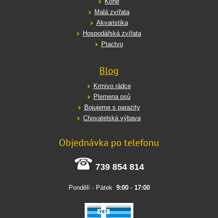
Koně
Malá zvířata
Akvaristika
Hospodářská zvířata
Ptactvo
Blog
Krmivo rádce
Plemena psů
Bojujeme s parazity
Chovatelská výbava
Objednávka po telefonu
739 854 814
Pondělí - Pátek
9:00
-
17:00