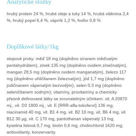
Analytické složky
hrubý protein 24 %, hrubé oleje a tuky 14 %, hrubá vláknina 2,4
%, hrubý popel 6,4 %, vápník 1,2 %, fosfor 0,8 %.
Doplňkové látky/1kg
stopové prvky: měď 18 mg (doplněno síranem měďnatým
pentahydrátem), zinek 135 mg (doplněno oxidem zinečnatým),
mangan 28,5 mg (doplněno oxidem manganatým), železo 117
mg (doplněno uhličitanem železnatým), jód 1,7 mg (doplněno
jodičnanem vápenatým bezvodým), selen 0,3 mg (doplněno
seleničitanem sodným); vitamíny, provitamíny a chemicky
přesně definované látky se srovnatelným účinkem: vit. A 20870
mj., vit. D3 1800 mj., vit. E (RRR-alfa-tokoferol) 136 mg,
niacinamid 40 mg, vit. B1 4 mg, vit. B2 10 mg, vit. B6 4 mg, vit.
B12 30 µg, vit. C 170 mg, pantothenan vápenatý 13 mg,
kyselina listová 0,7 mg, biotin 0,6 mg, cholinchlorid 1620 mg;
antioxidanty, konzervanty.