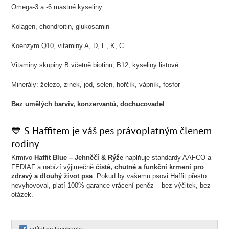
Omega-3 a -6 mastné kyseliny
Kolagen, chondroitin, glukosamin
Koenzym Q10, vitaminy A, D, E, K, C
Vitaminy skupiny B včetně biotinu, B12, kyseliny listové
Minerály: železo, zinek, jód, selen, hořčík, vápník, fosfor
Bez umělých barviv, konzervantů, dochucovadel
💙 S Haffitem je váš pes právoplatným členem
rodiny
Krmivo
Haffit Blue – Jehněčí & Rýže
naplňuje standardy AAFCO a
FEDIAF a nabízí výjimečně
čisté, chutné a funkční krmení pro
zdravý a dlouhý život psa
. Pokud by vašemu psovi Haffit přesto
nevyhovoval, platí 100% garance vrácení peněz – bez výčitek, bez
otázek.