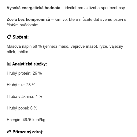
Vysoká energetická hodnota
– ideální pro aktivní a sportovní psy
Zcela bez kompromisů
– krmivo, které můžete dát svému psovi s
čistým svědomím
📋 Složení:
Masová náplň 68 % (jehněčí maso, vepřové maso), rýže, vaječný
bílek, jablko.
📊 Analytické složky:
Hrubý protein: 26 %
Hrubý tuk: 23 %
Hrubá vláknina: 4 %
Hrubý popel: 6 %
Energie: 4676 kcal/kg
🌱 Přirozený zdroj: