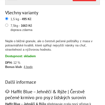
Všechny varianty
1,5 kg -
495 Kč
7,5kg -
1663 Kč
doprava zdarma
Nejde o běžné granule, ale o čerstvě pečené polštářky z masa v
potravinářské kvalitě, které splňují nejvyšší nároky na chuť,
stravitelnost a výživovou hodnotu.
Dostupnost: skladem
DPH:
12 %
Bonus klub
:
4 body
Další informace
🐶 Haffit Blue – Jehněčí & Rýže | Čerstvě
pečené krmivo pro psy z lidských surovin
Haffit Blue – Jehněčí & Rýže
představuje zcela nový přístup k