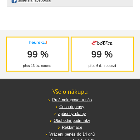
sdílet na facebooku
99 %
99 %
přes 13 tis. recenzí
přes 6 tis. recenzí
Vše o nákupu
Proč nakupovat u nás
Cena dopravy
Způsoby platby
Obchodní podmínky
Reklamace
Vrácení peněz do 14 dnů