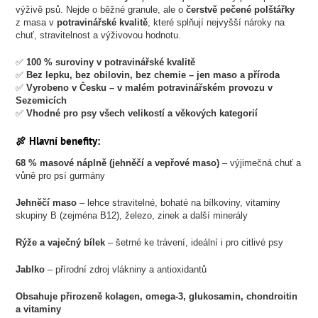
výživě psů. Nejde o běžné granule, ale o
čerstvě pečené polštářky
z masa v
potravinářské kvalitě
, které splňují nejvyšší nároky na
chuť, stravitelnost a výživovou hodnotu.
✅
100 % suroviny v potravinářské kvalitě
✅
Bez lepku, bez obilovin, bez chemie – jen maso a příroda
✅
Vyrobeno v Česku – v malém potravinářském provozu v
Sezemicích
✅
Vhodné pro psy všech velikostí a věkových kategorií
🍖 Hlavní benefity:
68 % masové náplně (jehněčí a vepřové maso)
– výjimečná chuť a
vůně pro psí gurmány
Jehněčí maso
– lehce stravitelné, bohaté na bílkoviny, vitaminy
skupiny B (zejména B12), železo, zinek a další minerály
Rýže a vaječný bílek
– šetrné ke trávení, ideální i pro citlivé psy
Jablko
– přírodní zdroj vlákniny a antioxidantů
Obsahuje přirozeně kolagen, omega-3, glukosamin, chondroitin
a vitaminy