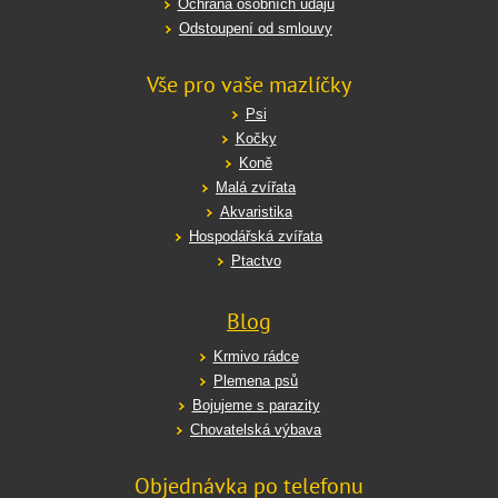
Ochrana osobních údajů
Odstoupení od smlouvy
Vše pro vaše mazlíčky
Psi
Kočky
Koně
Malá zvířata
Akvaristika
Hospodářská zvířata
Ptactvo
Blog
Krmivo rádce
Plemena psů
Bojujeme s parazity
Chovatelská výbava
Objednávka po telefonu