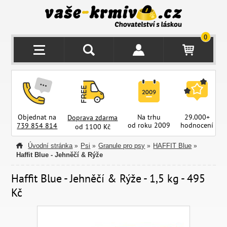
0
Objednat na
Na trhu
29.000+
Doprava zdarma
od roku 2009
hodnocení
z
739 854 814
od 1100 Kč
Úvodní stránka
Psi
Granule pro psy
HAFFIT Blue
»
»
»
»
Haffit Blue - Jehněčí & Rýže
Haffit Blue - Jehněčí & Rýže - 1,5 kg - 495
Kč