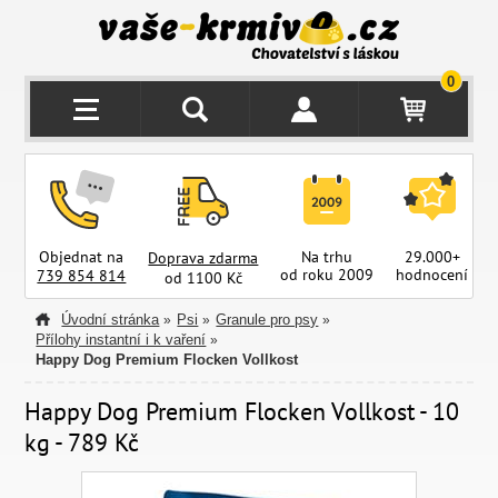
0
Objednat na
Na trhu
29.000+
Doprava zdarma
od roku 2009
hodnocení
z
739 854 814
od 1100 Kč
Úvodní stránka
Psi
Granule pro psy
»
»
»
Přílohy instantní i k vaření
»
Happy Dog Premium Flocken Vollkost
Happy Dog Premium Flocken Vollkost - 10
kg - 789 Kč