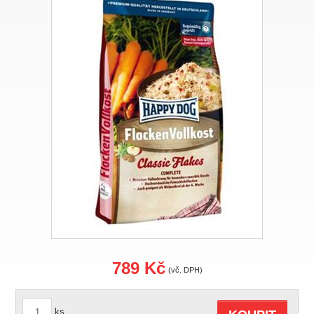
789 Kč
(vč. DPH)
ks