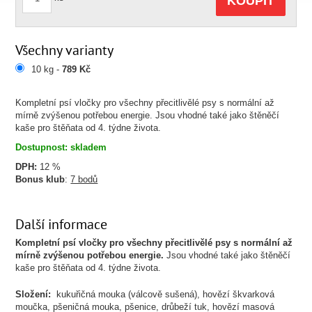
KOUPIT
Všechny varianty
10 kg -
789 Kč
Kompletní psí vločky pro všechny přecitlivělé psy s normální až
mírně zvýšenou potřebou energie. Jsou vhodné také jako štěněčí
kaše pro štěňata od 4. týdne života.
Dostupnost: skladem
DPH:
12 %
Bonus klub
:
7 bodů
Další informace
Kompletní psí vločky pro všechny přecitlivělé psy s normální až
mírně zvýšenou potřebou energie.
Jsou vhodné také jako štěněčí
kaše pro štěňata od 4. týdne života.
Složení:
kukuřičná mouka (válcově sušená), hovězí škvarková
moučka, pšeničná mouka, pšenice, drůbeží tuk, hovězí masová