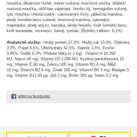
moučka, dikalcium fosfát, mrkev sušená, hrachové vločky, drůbeží
masová moučka, uhličitan vápenatý, hovězí lůj, hemoglobin sušený,
rybí moučka, chlorid sodný, cukrovarské řízky, jablečná matolina,
plody černého bezu sušené, hroznová matolina, saturejka,
majoránka, plody anýzu, bazalka, plody fenyklu, květ černého bezu,
květ levandule, rozmarýn, šalvěj, tymián. (Bylinky celkem: 0,1%)
Analytické složky:
Hrubý protein 27,0%,
Hrubý tuk 13,0%,
Vláknina
3,0%,
Popel 6,5%,
Uhlohydráty 41,5%,
Vápník 1,5%,
Fosfor
0,85%,
Sodík 0,3%,
Přidané látky (v 1 kg):
Vitamin A 10.250
MJ,
Niacin 45 mg,
Vitamin D3 1.000 MJ,
Kyslina pantothenová 10
mg,
Vitamin E 60 mg,
Železo 105 mg,
Vitamin B1 4 mg,
Měď
10 mg,
Vitamín B2 6 mg,
Zinek 100 mg,
Vitamín B6 3 mg,
Mangan 5
mg,
Vitamin B12 60 µg,
Jód 2 mg,
Biotin 350 µg,
Selen 0,2 mg
sdílet na facebooku