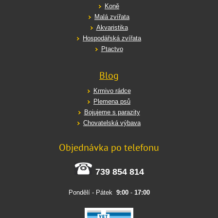
Koně
Malá zvířata
Akvaristika
Hospodářská zvířata
Ptactvo
Blog
Krmivo rádce
Plemena psů
Bojujeme s parazity
Chovatelská výbava
Objednávka po telefonu
739 854 814
Pondělí - Pátek
9:00
-
17:00