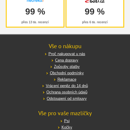
99 %
99 %
přes 13 tis. recenzí
přes 6 tis. recenzí
Vše o nákupu
Proč nakupovat u nás
Cena dopravy
Způsoby platby
Obchodní podmínky
Reklamace
Vrácení peněz do 14 dnů
Ochrana osobních údajů
Odstoupení od smlouvy
Vše pro vaše mazlíčky
Psi
Kočky