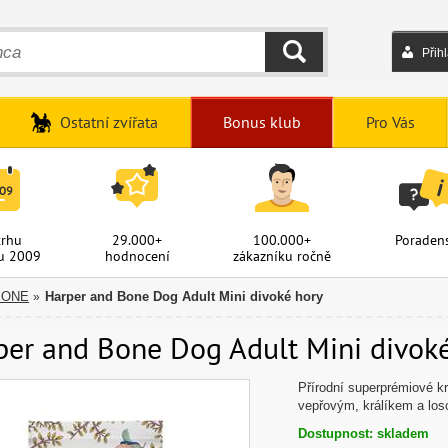
Přih
HLEDAT
Ostatní zvířata
Bonus klub
Pro Vás
trhu
29.000+
100.000+
Poradens
u 2009
hodnocení
zákazníku ročně
BONE
Harper and Bone Dog Adult Mini divoké hory
»
per and Bone Dog Adult Mini divoké 
Přírodní superprémiové k
vepřovým, králíkem a lo
Dostupnost: skladem