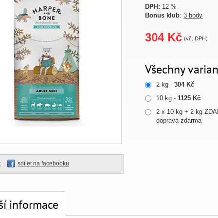
DPH:
12 %
Bonus klub
:
3 body
304 Kč
(vč. DPH)
Všechny varian
2 kg -
304 Kč
10 kg -
1125 Kč
2 x 10 kg + 2 kg ZD
doprava zdarma
k
sdílet na facebooku
ší informace