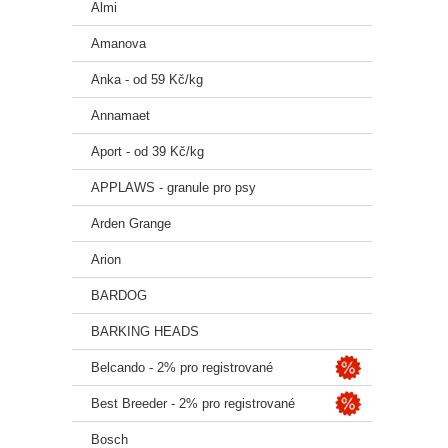
Almi
4,2 %
řízky
Amanova
0,8 %
Anka - od 59 Kč/kg
cerev
mg/k
Annamaet
čekan
Aport - od 39 Kč/kg
(boha
APPLAWS - granule pro psy
Anal
kysel
Arden Grange
3840 
Arion
Dopl
BARDOG
C 75
hydr
BARKING HEADS
hydr
Belcando - 2% pro registrované
selen
rostl
Best Breeder - 2% pro registrované
Krm
Bosch