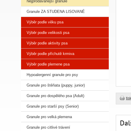
Nejprodávanější granule
Granule ZA STUDENA LISOVANÉ
Výběr podle věku psa
Výběr podle velikosti psa
Výběr podle aktivity psa
Výběr podle příchutě krmiva
Výběr podle plemene psa
Hypoalergenní granule pro psy
Granule pro štěňata (puppy, junior)
Granule pro dospělého psa (Adult)
tis
Granule pro starší psy (Senior)
Granule pro velká plemena
Dal
Granule pro citlivé trávení