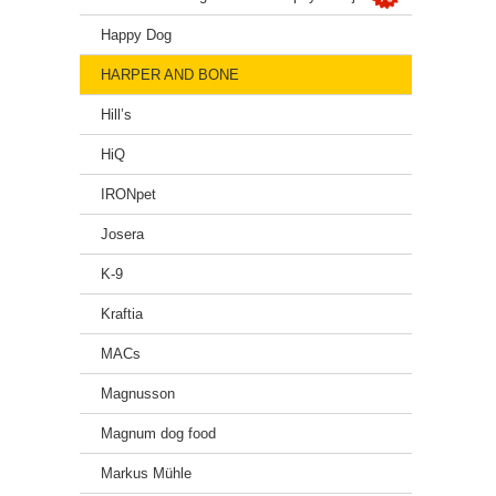
Happy Dog
HARPER AND BONE
Hill’s
HiQ
IRONpet
Josera
K-9
Kraftia
MACs
Magnusson
Magnum dog food
Markus Mühle