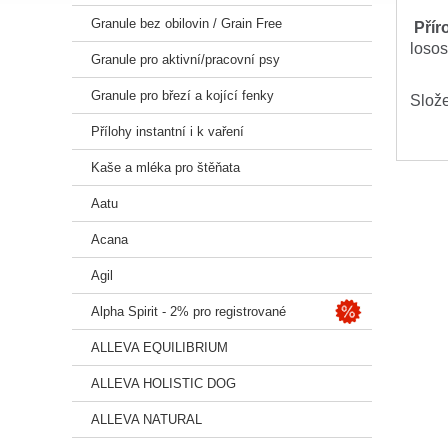
Granule bez obilovin / Grain Free
Přír
loso
Granule pro aktivní/pracovní psy
Granule pro březí a kojící fenky
Slož
zaruč
Přílohy instantní i k vaření
Krmi
Kaše a mléka pro štěňata
krmi
Aatu
Hlavn
Acana
-
glu
-
vita
Agil
-
ome
Alpha Spirit - 2% pro registrované
-
živá
Obsah
ALLEVA EQUILIBRIUM
Balen
ALLEVA HOLISTIC DOG
Slož
ALLEVA NATURAL
%, ce