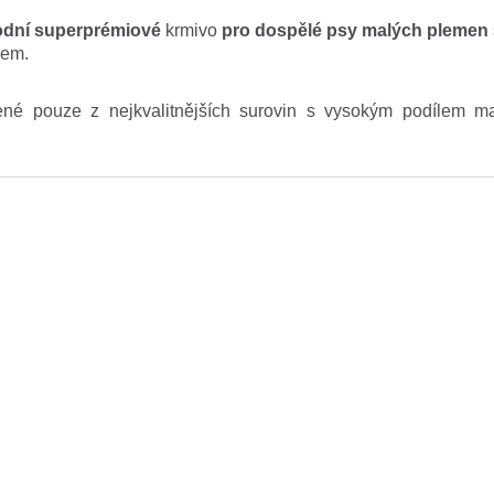
odní superprémiové
krmivo
pro dospělé psy malých
plemen
sem.
ené pouze z nejkvalitnějších surovin s vysokým podílem ma
ující prospěšné živiny a přirozenou chuť
pro dokonale vyváže
vo neobsahuje pšenici, kukuřici ani sóju. Jedná se tedy o
be
vo,
vhodné i pro psy
s citlivým trávením a alergiemi.
í benefity:
kosamin a chondroitin
vyživuje klouby
a předchází opotřeben
mín D, vápník a fosfor
zajišťuje
silné kosti a zdravé zuby
ga 3 a 6 mastné kyseliny, zinek, lněné semínko a kelpa
pro zdr
 probitika a prebiotika
pro zlepšení trávení a povzbuzení imu
uje pouze přírodní konzervanty a antioxidanty. Bez GMO.
o do ekologicky obnovitelných materiálů.
ení:
dehydrované iberské vepřové 16,2 %, dehydrované brambory
lý zelený hrášek, jablečná vláknina, čerstvé vykostěné vepřové