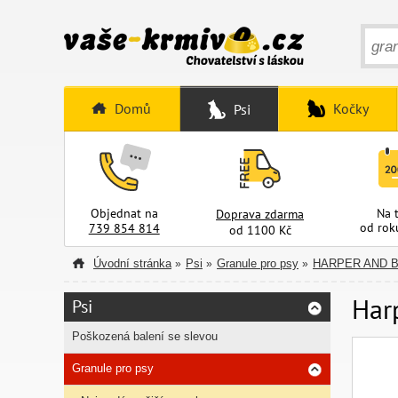
Domů
Kočky
Psi
Objednat na
Na 
Doprava zdarma
od rok
739 854 814
od 1100 Kč
Úvodní stránka
Psi
Granule pro psy
HARPER AND 
»
»
»
Har
Psi
Poškozená balení se slevou
Granule pro psy