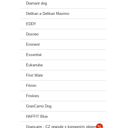
Diamant dog
Delikan a Delikan Maximo
EDDY
Doxneo
Eminent
Essential
Eukanuba
First Mate
Fitmin
Friskies
GranCarno Dog
HAFFIT Blue
Grancann - CZ granule s konopným olejem