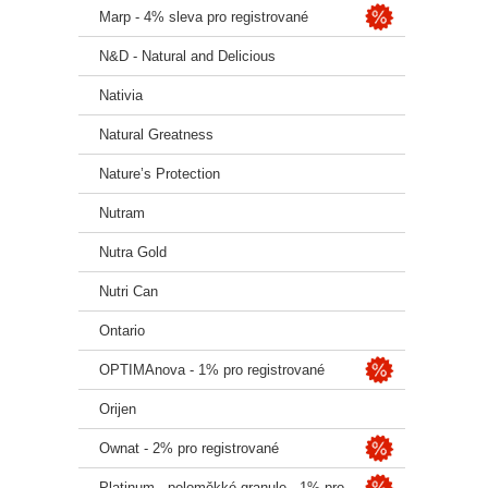
Marp - 4% sleva pro registrované
N&D - Natural and Delicious
Nativia
Natural Greatness
Nature’s Protection
Nutram
Nutra Gold
Nutri Can
Ontario
OPTIMAnova - 1% pro registrované
Orijen
Ownat - 2% pro registrované
Platinum - poloměkké granule - 1% pro