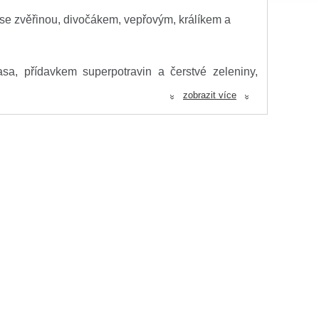
se zvěřinou, divočákem, vepřovým, králíkem a
sa, přídavkem superpotravin a čerstvé zeleniny,
nou výživu.
zobrazit více
«
«
zlepkové, hypoalergenní a snadno stravitelné
í a bolestem
avou a silnou kůži a srst
nitního systému
, kuřecí olej (chráněno přírodními tokoferoly) 10
 5 %, celý žlutý hrášek 4,3 %, dehydrovaná zvěřina