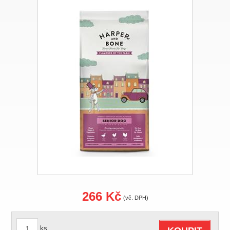
266 Kč
(vč. DPH)
ks