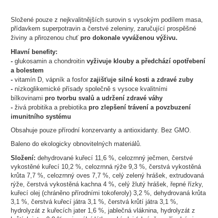
Složené pouze z nejkvalitnějších surovin s vysokým podílem masa,
přídavkem superpotravin a čerstvé zeleniny, zaručující prospěšné
živiny a přirozenou chuť
pro dokonale vyváženou výživu.
Hlavní benefity:
-
glukosamin a chondroitin
vyživuje klouby
a předchází opotřebení
a bolestem
-
vitamín D, vápník a fosfor
zajišťuje
silné kosti a zdravé zuby
-
nízkoglikemické přísady společně s vysoce kvalitními
bílkovinami
pro tvorbu svalů a udržení zdravé váhy
-
živá probitika a prebiotika
pro zlepšení trávení a povzbuzení
imunitního systému
Obsahuje pouze přírodní konzervanty a antioxidanty. Bez GMO.
Baleno do ekologicky obnovitelných materiálů.
Složení:
dehydrované kuřecí 11,6 %, celozrnný ječmen, čerstvé
vykostěné kuřecí 10,2 %, celozrnná rýže 9,3 %, čerstvá vykostěná
krůta 7,7 %, celozrnný oves 7,7 %, celý zelený hrášek, extrudovaná
rýže, čerstvá vykostěná kachna 4 %, celý žlutý hrášek, řepné řízky,
kuřecí olej (chráněno přírodními tokoferoly) 3,2 %, dehydrovaná krůta
3,1 %, čerstvá kuřecí játra 3,1 %, čerstvá krůtí játra 3,1 %,
hydrolyzát z kuřecích jater 1,6 %, jablečná vláknina, hydrolyzát z