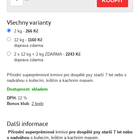
KOUPIT
Všechny varianty
2 kg -
266 Kč
12 kg -
1160 Kč
doprava zdarma
2 x 12 kg + 2 kg ZDARMA -
2243 Kč
doprava zdarma
Přírodní superprémiové krmivo pro dospělé psy starší 7 let nebo s
nadváhou s kuřecím, krůtím a kachním masem.
Dostupnost: skladem
DPH:
12 %
Bonus klub
:
2 body
Další informace
Přírodní superprémiové
krmivo
pro dospělé psy starší 7 let nebo
s nadváhou
s kuřecím, krůtím a kachním masem.