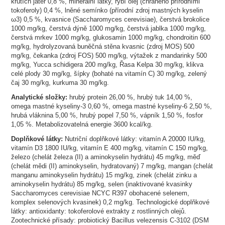
krůtích jater 0,8 %, minerální látky, rybí olej (chráněno přírodními
tokoferoly) 0,4 %, lněné semínko (přírodní zdroj mastných kyselin
ω3) 0,5 %, kvasnice (Saccharomyces cerevisiae), čerstvá brokolice
1000 mg/kg, čerstvá dýně 1000 mg/kg, čerstvá jablka 1000 mg/kg,
čerstvá mrkev 1000 mg/kg, glukosamin 1000 mg/kg, chondroitin 600
mg/kg, hydrolyzovaná buněčná stěna kvasnic (zdroj MOS) 500
mg/kg, čekanka (zdroj FOS) 500 mg/kg, výtažek z mandarinky 500
mg/kg, Yucca schidigera 200 mg/kg, Řasa Kelpa 30 mg/kg, klikva
celé plody 30 mg/kg, šípky (bohaté na vitamín C) 30 mg/kg, zelený
čaj 30 mg/kg, kurkuma 30 mg/kg.
Analytické složky:
hrubý protein 26,00 %, hrubý tuk 14,00 %,
omega mastné kyseliny-3 0,60 %, omega mastné kyseliny-6 2,50 %,
hrubá vláknina 5,00 %, hrubý popel 7,50 %, vápník 1,50 %, fosfor
1,05 %. Metabolizovatelná energie 3600 kcal/kg.
Doplňkové látky:
Nutriční doplňkové látky: vitamín A 20000 IU/kg,
vitamín D3 1800 IU/kg, vitamín E 400 mg/kg, vitamín C 150 mg/kg,
železo (chelát železa (II) a aminokyselin hydrátu) 45 mg/kg, měď
(chelát mědi (II) aminokyselin, hydratovaný) 7 mg/kg, mangan (chelát
manganu aminokyselin hydrátu) 15 mg/kg, zinek (chelát zinku a
aminokyselin hydrátu) 85 mg/kg, selen (inaktivované kvasinky
Saccharomyces cerevisiae NCYC R397 obohacené selenem,
komplex selenových kvasinek) 0,2 mg/kg. Technologické doplňkové
látky: antioxidanty: tokoferolové extrakty z rostlinných olejů.
Zootechnické přísady: probiotický Bacillus velezensis C-3102 (DSM