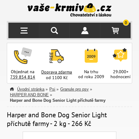
0
Objednat na
Na trhu
29.000+
Doprava zdarma
od roku 2009
hodnocení
z
739 854 814
od 1100 Kč
Úvodní stránka
Psi
Granule pro psy
»
»
»
HARPER AND BONE
»
Harper and Bone Dog Senior Light příchutě farmy
Harper and Bone Dog Senior Light
příchutě farmy - 2 kg - 266 Kč