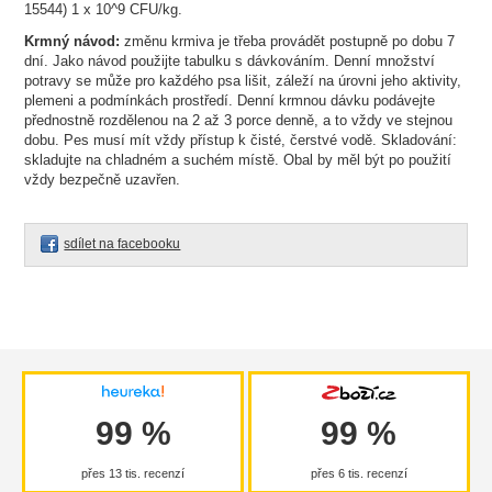
15544) 1 x 10^9 CFU/kg.
Krmný návod:
změnu krmiva je třeba provádět postupně po dobu 7
dní. Jako návod použijte tabulku s dávkováním. Denní množství
potravy se může pro každého psa lišit, záleží na úrovni jeho aktivity,
plemeni a podmínkách prostředí. Denní krmnou dávku podávejte
přednostně rozdělenou na 2 až 3 porce denně, a to vždy ve stejnou
dobu. Pes musí mít vždy přístup k čisté, čerstvé vodě. Skladování:
skladujte na chladném a suchém místě. Obal by měl být po použití
vždy bezpečně uzavřen.
sdílet na facebooku
99 %
99 %
přes 13 tis. recenzí
přes 6 tis. recenzí