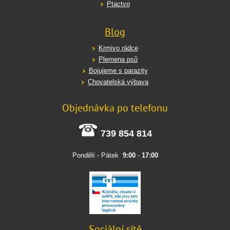
Ptactvo
Blog
Krmivo rádce
Plemena psů
Bojujeme s parazity
Chovatelská výbava
Objednávka po telefonu
739 854 814
Pondělí - Pátek
9:00
-
17:00
Sociální sítě