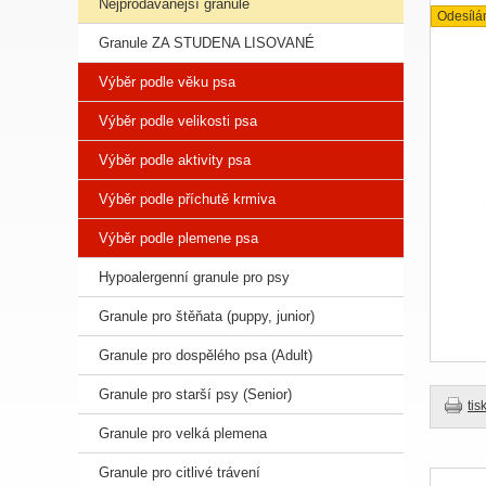
Nejprodávanější granule
Odesílá
Granule ZA STUDENA LISOVANÉ
Výběr podle věku psa
Výběr podle velikosti psa
Výběr podle aktivity psa
Výběr podle příchutě krmiva
Výběr podle plemene psa
Hypoalergenní granule pro psy
Granule pro štěňata (puppy, junior)
Granule pro dospělého psa (Adult)
Granule pro starší psy (Senior)
tis
Granule pro velká plemena
Granule pro citlivé trávení