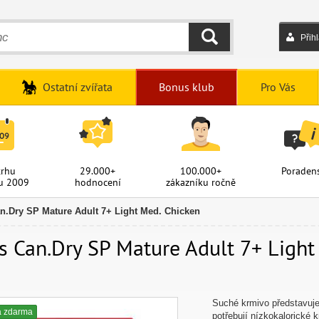
Přih
HLEDAT
Ostatní zvířata
Bonus klub
Pro Vás
trhu
29.000+
100.000+
Poradens
u 2009
hodnocení
zákazníku ročně
an.Dry SP Mature Adult 7+ Light Med. Chicken
’s Can.Dry SP Mature Adult 7+ Light
Suché krmivo představuje
a zdarma
potřebují nízkokalorické 