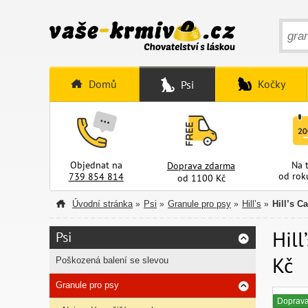
Domů
Kočky
Psi
Objednat na
Na 
Doprava zdarma
od rok
739 854 814
od 1100 Kč
Úvodní stránka
Psi
Granule pro psy
Hill’s
Hill’s C
»
»
»
»
Hill
Psi
Kč
Poškozená balení se slevou
Granule pro psy
Doprav