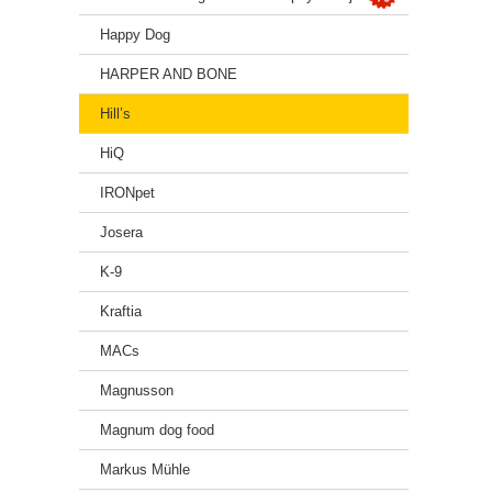
Happy Dog
HARPER AND BONE
Hill’s
HiQ
IRONpet
Josera
K-9
Kraftia
MACs
Magnusson
Magnum dog food
Markus Mühle