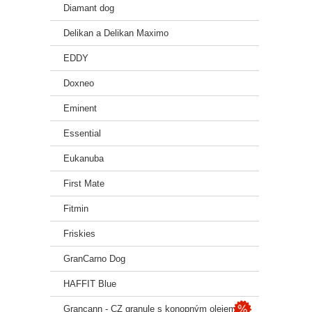
Diamant dog
Delikan a Delikan Maximo
EDDY
Doxneo
Eminent
Essential
Eukanuba
First Mate
Fitmin
Friskies
GranCarno Dog
HAFFIT Blue
Grancann - CZ granule s konopným olejem