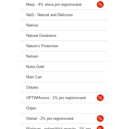
Marp - 4% sleva pro registrované
N&D - Natural and Delicious
Nativia
Natural Greatness
Nature’s Protection
Nutram
Nutra Gold
Nutri Can
Ontario
OPTIMAnova - 1% pro registrované
Orijen
Ownat - 2% pro registrované
Platinum - poloměkké granule - 1% pro