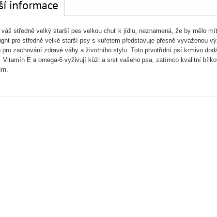
ší informace
váš středně velký starší pes velkou chuť k jídlu, neznamená, že by mělo mít 
ight pro středně velké starší psy s kuřetem představuje přesně vyváženou výži
 pro zachování zdravé váhy a životního stylu. Toto prvotřídní psí krmivo dod
e. Vitamín E a omega-6 vyživují kůži a srst vašeho psa, zatímco kvalitní bílk
ím.
ENÍ:
Kukuřice, pšenice, kuřecí a krůtí moučka, celulóza, moučka z hrachových
, lněné semínko, minerální látky, rostlinný olej, vepřová chrupavka (zdroj chon
YTICKÉ SLOŽENÍ:
Bílkovina 17,4%, Obsah tuku 10,5%, Hrubá vláknina 12,
 0,83%, Fosfor 0,59%, Sodík 0,30%, Draslík 0,91%, Hořčík 0,11%; na kg: V
n C 90mg, Beta-karoten 1,5mg, L-karnitin 312mg, Metabolizovatelná energie 
TNÉ LÁTKY NA 1 KG:
Nutriční aditiva: 3b103 (Železo) 76,5mg, 3b202 (Jó
) 158mg, 3b801 (Selen) 0,2mg.