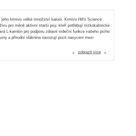
jeho krmivo velké množství kalorií. Krmivo Hill's Science
vu pro méně aktivní starší psy, kteří potřebují nízkokalorické
ává L-karnitin pro podporu zdravé srdeční funkce vašeho psího
oviny a přírodní vláknina navozují pocit nasycení mezi
zobrazit více
«
«
 otrub, proteinový hydrolyzát, živočišný tuk, sušená řepná
droitin sulfátu), hydrolyzát z korýšů (zdroj glukosaminu).
0%, Omega-6 nenasycené mastné kyseliny 2,6%, Popel 5,5%,
itamín A 9 232IU, Vitamín D3 728IU, Vitamin E 600mg,
313kcal/100 g.
d) 1,2mg, 3b405 (Měď) 7,5mg, 3b502 (Mangan) 7,9mg, 3b603