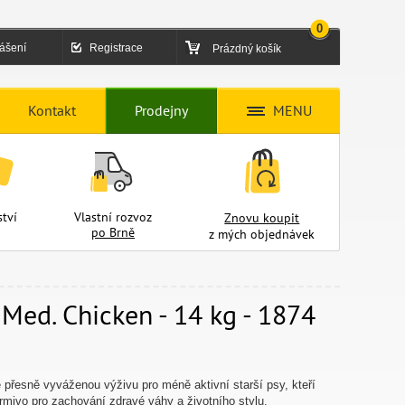
0
lášení
Registrace
Prázdný košík
Kontakt
Prodejny
MENU
tví
Vlastní rozvoz
Znovu koupit
po Brně
z mých objednávek
 Med. Chicken - 14 kg - 1874
 přesně vyváženou výživu pro méně aktivní starší psy, kteří
krmivo pro zachování zdravé váhy a životního stylu.