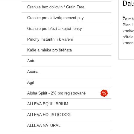
Dal
Granule bez obilovin / Grain Free
Granule pro aktivní/pracovní psy
Že má 
Plan L
Granule pro březí a kojící fenky
krmivo
přítel
Přílohy instantní i k vaření
krmen
Kaše a mléka pro štěňata
SLOŽ
Aatu
dužina
Acana
ANAL
Vápník
Agil
Vitami
Alpha Spirit - 2% pro registrované
PŘÍDA
(Zinek
ALLEVA EQUILIBRIUM
ALLEVA HOLISTIC DOG
ALLEVA NATURAL