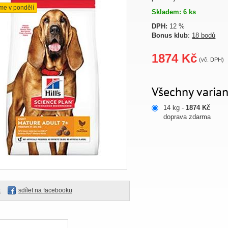
me v pondělí
Skladem: 6 ks
DPH:
12 %
Bonus klub
:
18 bodů
1874 Kč
(vč. DPH)
Všechny varian
14 kg -
1874 Kč
doprava zdarma
k
sdílet na facebooku