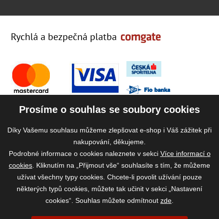
Rychlá a bezpečná platba
Prosíme o souhlas se soubory cookies
Díky Vašemu souhlasu můžeme zlepšovat e-shop i Váš zážitek při
nakupování, děkujeme.
Podrobné informace o cookies naleznete v sekci
Více informací o
cookies
. Kliknutím na „Přijmout vše“ souhlasíte s tím, že můžeme
užívat všechny typy cookies. Chcete-li povolit užívání pouze
některých typů cookies, můžete tak učinit v sekci „Nastavení
cookies“. Souhlas můžete odmítnout
zde
.
2026 ©
www.vase-krmivo.cz
- Tomáš Kroupa e-shop, Kanice 307, 664 01