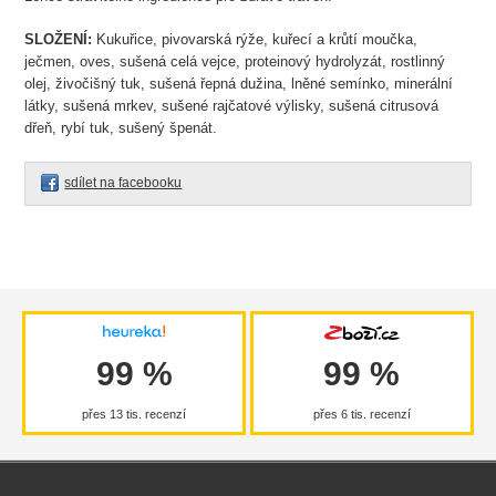
SLOŽENÍ:
Kukuřice, pivovarská rýže, kuřecí a krůtí moučka,
ječmen, oves, sušená celá vejce, proteinový hydrolyzát, rostlinný
olej, živočišný tuk, sušená řepná dužina, lněné semínko, minerální
látky, sušená mrkev, sušené rajčatové výlisky, sušená citrusová
dřeň, rybí tuk, sušený špenát.
sdílet na facebooku
99 %
99 %
přes 13 tis. recenzí
přes 6 tis. recenzí