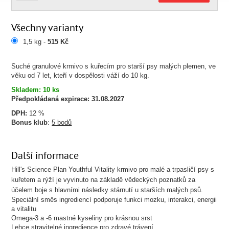
Všechny varianty
1,5 kg -
515 Kč
Suché granulové krmivo s kuřecím pro starší psy malých plemen, ve
věku od 7 let, kteří v dospělosti váží do 10 kg.
Skladem: 10 ks
Předpokládaná expirace:
31.08.2027
DPH:
12 %
Bonus klub
:
5 bodů
Další informace
Hill's Science Plan Youthful Vitality krmivo pro malé a trpasličí psy s
kuřetem a rýží je vyvinuto na základě vědeckých poznatků za
účelem boje s hlavními následky stárnutí u starších malých psů.
Speciální směs ingrediencí podporuje funkci mozku, interakci, energii
a vitalitu
Omega-3 a -6 mastné kyseliny pro krásnou srst
Lehce stravitelné ingredience pro zdravé trávení