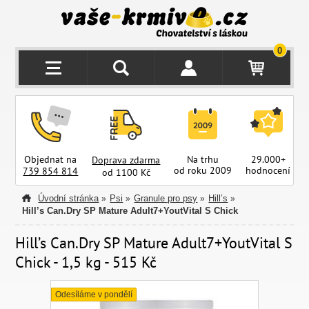
0
Objednat na
Na trhu
29.000+
Doprava zdarma
od roku 2009
hodnocení
z
739 854 814
od 1100 Kč
Úvodní stránka
Psi
Granule pro psy
Hill’s
»
»
»
»
Hill’s Can.Dry SP Mature Adult7+YoutVital S Chick
Hill’s Can.Dry SP Mature Adult7+YoutVital S
Chick - 1,5 kg - 515 Kč
Odesíláme v pondělí