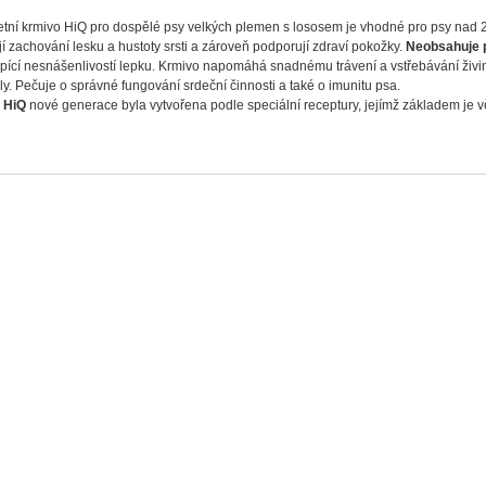
tní krmivo HiQ pro dospělé psy velkých plemen s lososem je vhodné pro psy nad 25 
jí zachování lesku a hustoty srsti a zároveň podporují zdraví pokožky.
Neobsahuje p
rpící nesnášenlivostí lepku. Krmivo napomáhá snadnému trávení a vstřebávání živin
y. Pečuje o správné fungování srdeční činnosti a také o imunitu psa.
a
HiQ
nové generace byla vytvořena podle speciální receptury, jejímž základem je v
gent
a
HiQ
obsahují přírodní minerální látku ve formě
nanočástic
, které se říká
NanoAge
ou
NanoAgent
, začnou se pohybovat rychleji, což vede k lepšímu zažívání a jejich 
kokosový olej
a
HiQ
pro dospělá zvířata jsou obohacena přírodním a blahodárným čistým kokosový
e stav jejich zažívacího traktu. Čistý kokosový olej také příznivě ovlivňuje kůži a s
tu mozku a mimořádně tak prospívá domácím mazlíčkům ve vyšším věku.
ní přísady a antioxidanty
a
HiQ
obsahují velké množství přírodních složek, jako jsou sušené brusinky, lněná s
í antioxidanty – výtažky z rozmarýnu a tokoferol z rostlinného oleje, spíše známý j
 podíl živočišného proteinu
a
HiQ
obsahují velké množství proteinů z nejkvalitnějších zdrojů: jehněčí a drůbeží 
í: