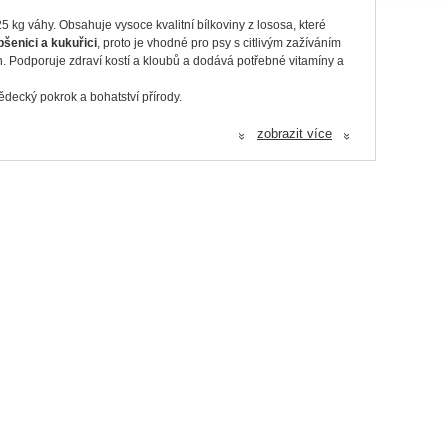
kg váhy. Obsahuje vysoce kvalitní bílkoviny z lososa, které
šenici a kukuřici
, proto je vhodné pro psy s citlivým zažíváním
. Podporuje zdraví kostí a kloubů a dodává potřebné vitamíny a
ědecký pokrok a bohatství přírody.
zobrazit více
«
«
nt
. Ve chvíli, kdy se živiny v organismu dostanou do kontaktu
účinnějšímu vstřebávání.
m olejem. Tento olej pomáhá optimalizovat metabolismus zvířat a
rst a chrání před infekcemi a chorobami. Tato přísada stimuluje
emínka, sušený měsíček, zelený čaj, výtažek z juky a řada dalších.
ako vitamín E – chrání krmiva před zkažením a oxidací.
maso a losos.