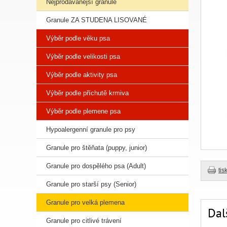
Nejprodávanější granule
Granule ZA STUDENA LISOVANÉ
Výběr podle věku psa
Výběr podle velikosti psa
Výběr podle aktivity psa
Výběr podle příchutě krmiva
Výběr podle plemene psa
Hypoalergenní granule pro psy
Granule pro štěňata (puppy, junior)
Granule pro dospělého psa (Adult)
tis
Granule pro starší psy (Senior)
Granule pro velká plemena
Dal
Granule pro citlivé trávení