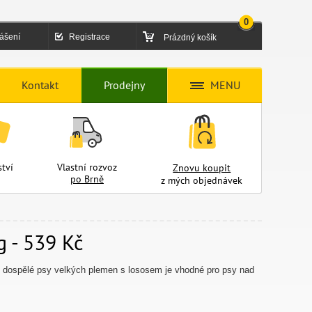
0
lášení
Registrace
Prázdný košík
Kontakt
Prodejny
MENU
tví
Vlastní rozvoz
Znovu koupit
po Brně
z mých objednávek
g - 539 Kč
 dospělé psy velkých plemen s lososem je vhodné pro psy nad