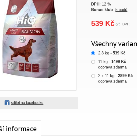
DPH:
12 %
Bonus klub
:
5 bodů
539 Kč
(vč. DPH)
Všechny varian
2,8 kg -
539 Kč
11 kg -
1499 Kč
doprava zdarma
2 x 11 kg -
2899 Kč
doprava zdarma
k
sdílet na facebooku
ší informace