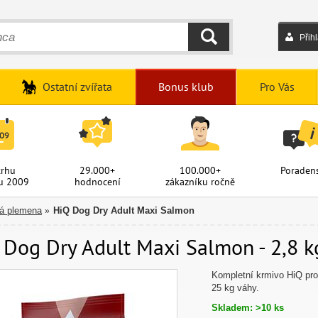
Přih
HLEDAT
Ostatní zvířata
Bonus klub
Pro Vás
trhu
29.000+
100.000+
Poradens
u 2009
hodnocení
zákazníku ročně
ká plemena
HiQ Dog Dry Adult Maxi Salmon
»
 Dog Dry Adult Maxi Salmon - 2,8 k
Kompletní krmivo HiQ pro
25 kg váhy.
Skladem: >10 ks