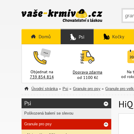
Domů
Kočky
Psi
Objednat na
Na 
Doprava zdarma
od rok
739 854 814
od 1100 Kč
Úvodní stránka
Psi
Granule pro psy
Granule pro vel
»
»
»
HiQ
Psi
Poškozená balení se slevou
Granule pro psy