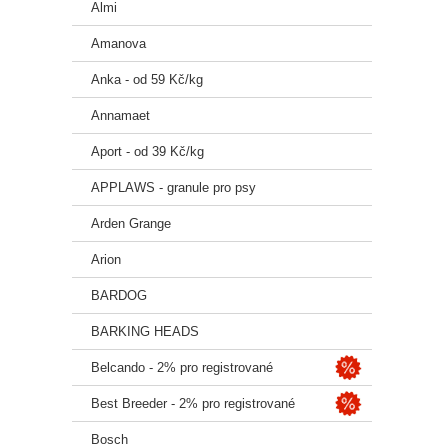
Almi
Losos 3
pivova
Amanova
(beta-g
Anka - od 59 Kč/kg
Analyt
Annamaet
Hrubý 
Aport - od 39 Kč/kg
kyseli
APPLAWS - granule pro psy
Doplňko
železn
Arden Grange
selenič
rostlin
Arion
Dopor
BARDOG
hmo
v d
BARKING HEADS
2
3
Belcando - 2% pro registrované
3
4
Best Breeder - 2% pro registrované
4
5
Bosch