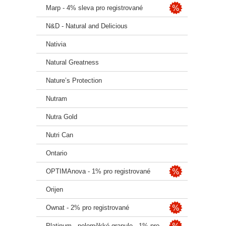
Marp - 4% sleva pro registrované
N&D - Natural and Delicious
Nativia
Natural Greatness
Nature’s Protection
Nutram
Nutra Gold
Nutri Can
Ontario
OPTIMAnova - 1% pro registrované
Orijen
Ownat - 2% pro registrované
Platinum - poloměkké granule - 1% pro