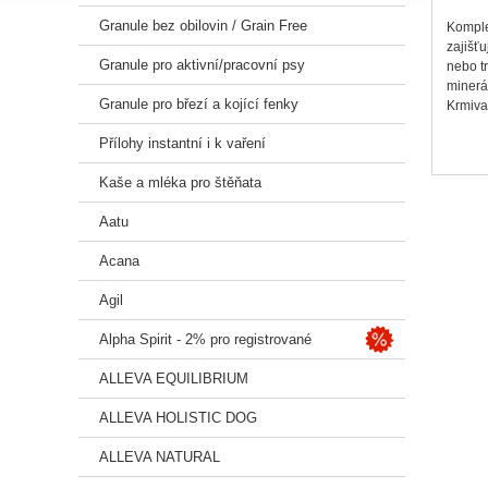
Granule bez obilovin / Grain Free
Komple
zajišťu
Granule pro aktivní/pracovní psy
nebo t
minerál
Granule pro březí a kojící fenky
Krmiv
Přílohy instantní i k vaření
NanoA
Krmiv
Kaše a mléka pro štěňata
s látk
Aatu
Čistý 
Krmiv
Acana
zlepšuj
aktivi
Agil
Přírod
Alpha Spirit - 2% pro registrované
Krmiv
Přírodn
ALLEVA EQUILIBRIUM
Vysoký
ALLEVA HOLISTIC DOG
Krmiv
ALLEVA NATURAL
Složen