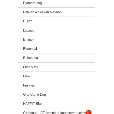
Diamant dog
Delikan a Delikan Maximo
EDDY
Doxneo
Eminent
Essential
Eukanuba
First Mate
Fitmin
Friskies
GranCarno Dog
HAFFIT Blue
Grancann - CZ granule s konopným olejem