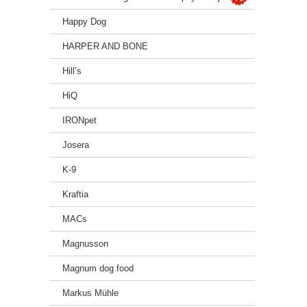
Happy Dog
HARPER AND BONE
Hill’s
HiQ
IRONpet
Josera
K-9
Kraftia
MACs
Magnusson
Magnum dog food
Markus Mühle