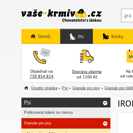
Domů
Kočky
Psi
Objednat na
Na 
Doprava zdarma
od rok
739 854 814
od 1100 Kč
Úvodní stránka
Psi
Granule pro psy
Granule pro štěň
»
»
»
IRO
Psi
Poškozená balení se slevou
Granule pro psy