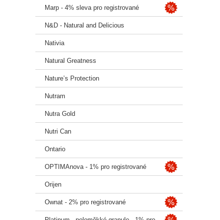
Marp - 4% sleva pro registrované
N&D - Natural and Delicious
Nativia
Natural Greatness
Nature’s Protection
Nutram
Nutra Gold
Nutri Can
Ontario
OPTIMAnova - 1% pro registrované
Orijen
Ownat - 2% pro registrované
Platinum - poloměkké granule - 1% pro