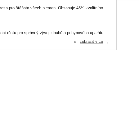
masa pro štěňata všech plemen. Obsahuje 43% kvalitního
bdobí růstu pro správný vývoj kloubů a pohybového aparátu
mozku
zobrazit více
«
«
12%, kuřecí tuk (chráněno směsí přírodních tokoferolů, zdroj
ný špenát, petržel), řepná vláknina, krůtí játra 3%, jablka
in), komplex bylin (čekanka, rozmarýn, bazalka, šalvěj,
l 7,5 %, vápník 1,2 %, fosfor 0,9 %, vlhkost 10 %.
alfatokoferol) 300 mg, vit. B1 5 mg, vit. B2 16 mg, vit. B12 75
otenan vápenatý 20mg, cholinchlorid 1300 mg.
ko oxid manganatý) 72mg, E6 zinek (jako chelát zinku a oxid
ý) 2,5mg, E8 selen (jako seleničitan sodný) 0,3 mg,
.