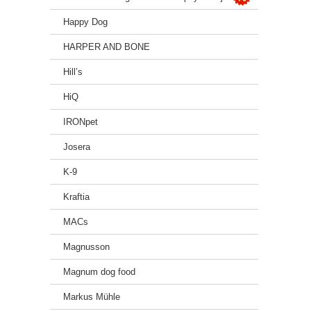
Happy Dog
HARPER AND BONE
Hill’s
HiQ
IRONpet
Josera
K-9
Kraftia
MACs
Magnusson
Magnum dog food
Markus Mühle