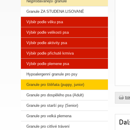
Nejprodávanější granule
Granule ZA STUDENA LISOVANÉ
Výběr podle věku psa
Výběr podle velikosti psa
Výběr podle aktivity psa
Výběr podle příchutě krmiva
Výběr podle plemene psa
Hypoalergenní granule pro psy
Granule pro štěňata (puppy, junior)
Granule pro dospělého psa (Adult)
tis
Granule pro starší psy (Senior)
Granule pro velká plemena
Dal
Granule pro citlivé trávení