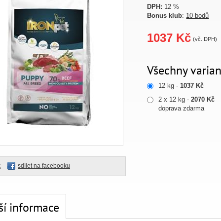
DPH:
12 %
Bonus klub
:
10 bodů
1037 Kč
(vč. DPH)
Všechny varian
12 kg -
1037 Kč
2 x 12 kg -
2070 Kč
doprava zdarma
k
sdílet na facebooku
ší informace