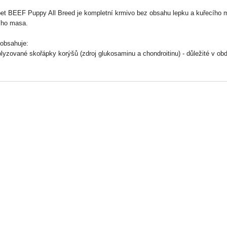
t BEEF Puppy All Breed je kompletní krmivo bez obsahu lepku a kuřecího 
ího masa.
obsahuje:
olyzované skořápky korýšů (zdroj glukosaminu a chondroitinu) - důležité v o
žený poměr omega 3 a 6 esenciálních mastných kyselin pro správný vývoj 
cí tuk - kvalitní zdroj energie a vitamínu E
lex bylin pro zdraví a snadné trávení
tní krmivo pro štěňata všech plemen
í: Hovězí maso 43% (sušené hovězí 32%, čerstvé hovězí 11%), rýže, hrášek 
nu E), zelenina 10% (čerstvá, sušená - bramborové vločky, mrkev, rajčata, zele
ěné semínko, pivovarské kvasnice, hydrolyzované skořápky korýšů (glukosam
), celá vejce, extrakt z chrupavek (chondroitin), yucca schidigera.
ické složky: Protein 29 %, hrubý tuk 18 %, hrubá vláknina 3,5 %, hrubý pope
ní doplňkové látky v 1kg: Vitamíny: Vit. A 13.600 MJ, vit. D3 1.300 MJ vit. E (
ramů, biotin 500 mikrogramů, kyselina listová 1 mg, niacinamid 60 mg, pant
é prvky: E1 železo (jako síran železnatý monohydrát) 200mg, E5 mangan (ja
atý) 200mg, E4 měď (jako oxid měďnatý) 25mg, E2 jod (jako jodičnan vápenat
oitin 75mg, Glukosamin 350 mg. Technologické doplňkové látky: antioxidanty