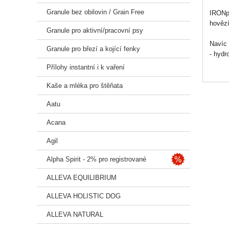
Granule bez obilovin / Grain Free
IRONpe
hověz
Granule pro aktivní/pracovní psy
Navíc 
Granule pro březí a kojící fenky
- hydr
- vyvá
Přílohy instantní i k vaření
- kuře
- komp
Kaše a mléka pro štěňata
Aatu
Komple
Složen
Acana
vitamí
2%, ln
Agil
tymián
Analyt
Alpha Spirit - 2% pro registrované
Nutrič
mikrog
ALLEVA EQUILIBRIUM
Stopov
zinečn
ALLEVA HOLISTIC DOG
Chondr
ALLEVA NATURAL