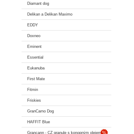
Diamant dog
Delikan a Delikan Maximo
EDDY
Doxneo
Eminent
Essential
Eukanuba
First Mate
Fitmin
Friskies
GranCarno Dog
HAFFIT Blue
Grancann - CZ granule s konopným olejem