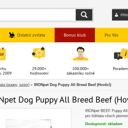
Přih
HLEDAT
Ostatní zvířata
Bonus klub
Pro Vás
trhu
29.000+
100.000+
Poradens
u 2009
hodnocení
zákazníku ročně
ata (puppy, junior)
IRONpet Dog Puppy All Breed Beef (Hovězí)
»
Npet Dog Puppy All Breed Beef (Hově
IRONpet BEEF Puppy All 
pro štěňata všech plemen
Dostupnost: skladem