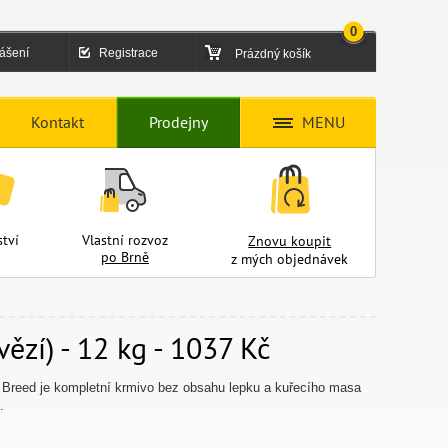
0
lášení
Registrace
Prázdný košík
Kontakt
Prodejny
MENU
tví
Vlastní rozvoz
Znovu koupit
po Brně
z mých objednávek
zí) - 12 kg - 1037 Kč
Breed je kompletní krmivo bez obsahu lepku a kuřecího masa
.