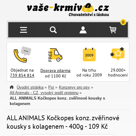
0
Objednat na
Na trhu
29.000+
Doprava zdarma
od roku 2009
hodnocení
z
739 854 814
od 1100 Kč
Úvodní stránka
Psi
Konzervy pro psy
»
»
»
All Animals - CZ, vysoký podíl proteinu
»
ALL ANIMALS Kočkopes konz. zvěřinové kousky s
kolagenem
ALL ANIMALS Kočkopes konz. zvěřinové
kousky s kolagenem - 400g - 109 Kč