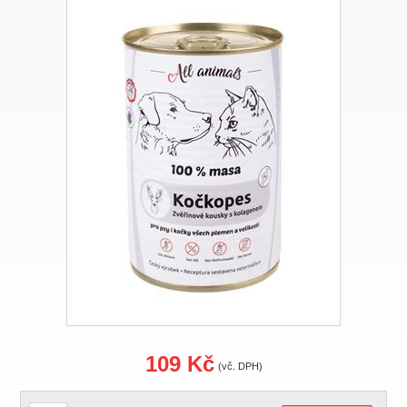
109 Kč
(vč. DPH)