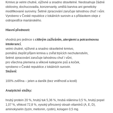
Krmivo je velmi chutné, výživné a snadno stravitelné. Neobsahuje žádné
obiloviny, dochucovadla, konzervanty, umělá barviva ani geneticky
modifikované suroviny. Šetrné zpracování zaručuje lahodnou chuť i vůni.
Vyrobeno v České republice z lokálních surovin a s přídavkem oleje z
ostropestřce mariánského.
Hlavní přednosti:
vhodná pro jedince s
citlivým zažíváním, alergiemi a potravinovou
intolerancí
,
velmi chutné, výživné a snadno stravitelné krmivo,
pomáhá zlepšit příjem krmiva u zvířat trpících nechutenstvím,
šetrné zpracování zaručuje lahodnou chuť i vůni,
pro všechna plemena a věkové kategorie psů a koček,
vyrobeno v České republice z lokálních surovin.
Složení:
100% zvěřina – jelen a daněk (bez vnitřností a kostí)
Analytické složky:
hrubý protein 20 %, hrubý tuk 5,36 %, hrubá vláknina 0,5 %, hrubý popel
1,07 %, vlhkost 72,8 %, vysoký přirozený obsah vitamínů (A, E, D),
aminokyselin (lyzin, metionin, cystin), kolagen 0,5 mg.