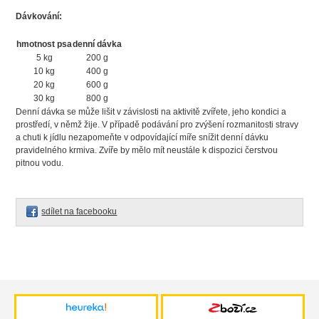
Dávkování:
hmotnost psa
denní dávka
5 kg
200 g
10 kg
400 g
20 kg
600 g
30 kg
800 g
Denní dávka se může lišit v závislosti na aktivitě zvířete, jeho kondici a
prostředí, v němž žije. V případě podávání pro zvýšení rozmanitosti stravy
a chuti k jídlu nezapomeňte v odpovídající míře snížit denní dávku
pravidelného krmiva. Zvíře by mělo mít neustále k dispozici čerstvou
pitnou vodu.
sdílet na facebooku