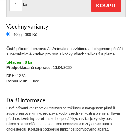
ks
KOUPIT
Všechny varianty
400g -
109 Kč
Čistě přírodní konzerva All Animals se zvěřinou a kolagenem přináší
superprémiové krmivo pro psy a kočky všech velikostí a pleme
Skladem: 8 ks
Předpokládaná expirace:
13.04.2030
DPH:
12 %
Bonus klub
:
1 bod
Další informace
Čistě přírodní konzerva All Animals se zvěřinou a kolagenem přináší
superprémiové krmivo pro psy a kočky všech velikostí a plemen. Hlavní
předností
zvěřiny
oproti masu hospodářských zvířat je vysoký obsah
bílkovin s mimořádnou biologickou hodnotou a nízký obsah tuku a
cholesterolu.
Kolagen
podporuje funkčnost pohybového aparátu.