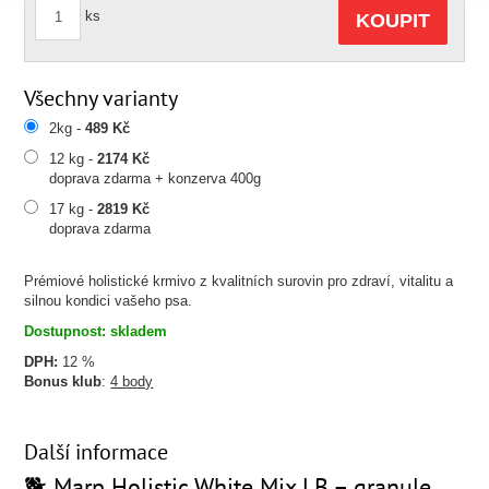
ks
KOUPIT
Všechny varianty
2kg -
489 Kč
12 kg -
2174 Kč
doprava zdarma + konzerva 400g
17 kg -
2819 Kč
doprava zdarma
Prémiové holistické krmivo z kvalitních surovin pro zdraví, vitalitu a
silnou kondici vašeho psa.
Dostupnost: skladem
DPH:
12 %
Bonus klub
:
4 body
Další informace
🐕 Marp Holistic White Mix LB – granule