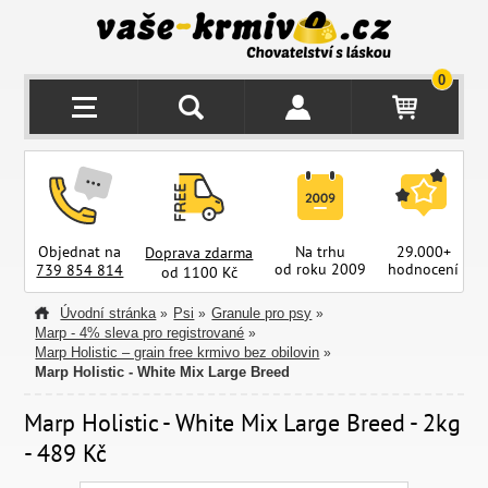
0
Objednat na
Na trhu
29.000+
Doprava zdarma
od roku 2009
hodnocení
z
739 854 814
od 1100 Kč
Úvodní stránka
Psi
Granule pro psy
»
»
»
Marp - 4% sleva pro registrované
»
Marp Holistic – grain free krmivo bez obilovin
»
Marp Holistic - White Mix Large Breed
Marp Holistic - White Mix Large Breed - 2kg
- 489 Kč