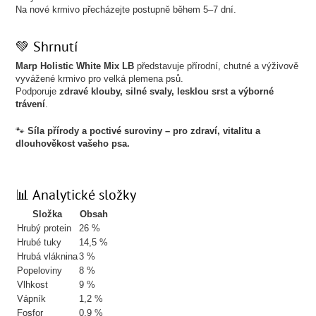
Na nové krmivo přecházejte postupně během 5–7 dní.
💚 Shrnutí
Marp Holistic White Mix LB
představuje přírodní, chutné a výživově
vyvážené krmivo pro velká plemena psů.
Podporuje
zdravé klouby, silné svaly, lesklou srst a výborné
trávení
.
🐾
Síla přírody a poctivé suroviny – pro zdraví, vitalitu a
dlouhověkost vašeho psa.
📊 Analytické složky
Složka
Obsah
Hrubý protein
26 %
Hrubé tuky
14,5 %
Hrubá vláknina
3 %
Popeloviny
8 %
Vlhkost
9 %
Vápník
1,2 %
Fosfor
0,9 %