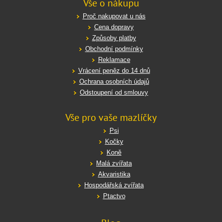
Vše o nákupu
Proč nakupovat u nás
Cena dopravy
Způsoby platby
Obchodní podmínky
Reklamace
Vrácení peněz do 14 dnů
Ochrana osobních údajů
Odstoupení od smlouvy
Vše pro vaše mazlíčky
Psi
Kočky
Koně
Malá zvířata
Akvaristika
Hospodářská zvířata
Ptactvo