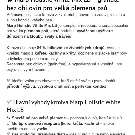
bez obilovin pro velká plemena psů
Prémiové holistické krmivo z kvalitních surovin pro zdraví, vitalitu a
silnou kondici vašeho psa.
Marp Holistic White Mix LB
je kompletní receptura určená speciálně
pro
velká plemena psů
, která potřebují
vyváženou výživu s
důrazem na klouby, svaly a trávení
.
Krmivo obsahuje
84 % bílkovin ze živočišných zdrojů
, vysoce
kvalitní maso z
kuřete, kachny a krůty
, doplněné o sladké brambory
a bylinky pro podporu imunity.
Receptura bez obilovin (grain-free) je hypoalergenní a vhodná i pro
psy s citlivým trávením.
💚 Ideální volba pro chovatele, kteří chtějí svému psovi dopřát
přírodní výživu, vysokou chutnost a perfektní kondici
.
✅ Hlavní výhody krmiva Marp Holistic White
Mix LB
🐾
Speciálně pro velká plemena
– podpora kloubů, kostí a svalů
🍗
Multiproteinová receptura (kuře, krůta, kachna)
– široké
spektrum aminokyselin
🌾
Bez obilovin (grain-free diet)
– ideální pro citlivé nebo alergické