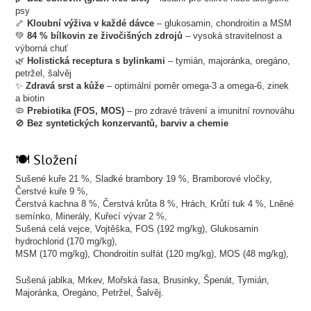
psy
🦴
Kloubní výživa v každé dávce
– glukosamin, chondroitin a MSM
💚
84 % bílkovin ze živočišných zdrojů
– vysoká stravitelnost a
výborná chuť
🌿
Holistická receptura s bylinkami
– tymián, majoránka, oregáno,
petržel, šalvěj
✨
Zdravá srst a kůže
– optimální poměr omega-3 a omega-6, zinek
a biotin
🦠
Prebiotika (FOS, MOS)
– pro zdravé trávení a imunitní rovnováhu
🚫
Bez syntetických konzervantů, barviv a chemie
🍽️ Složení
Sušené kuře 21 %, Sladké brambory 19 %, Bramborové vločky,
Čerstvé kuře 9 %,
Čerstvá kachna 8 %, Čerstvá krůta 8 %, Hrách, Krůtí tuk 4 %, Lněné
semínko, Minerály, Kuřecí vývar 2 %,
Sušená celá vejce, Vojtěška, FOS (192 mg/kg), Glukosamin
hydrochlorid (170 mg/kg),
MSM (170 mg/kg), Chondroitin sulfát (120 mg/kg), MOS (48 mg/kg),
Sušená jablka, Mrkev, Mořská řasa, Brusinky, Špenát, Tymián,
Majoránka, Oregáno, Petržel, Šalvěj.