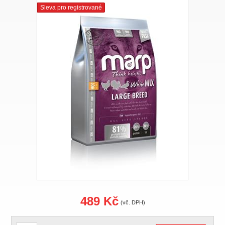
Sleva pro registrované
489 Kč
(vč. DPH)