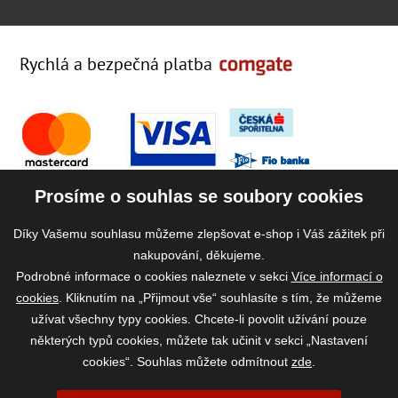
Rychlá a bezpečná platba
Prosíme o souhlas se soubory cookies
Díky Vašemu souhlasu můžeme zlepšovat e-shop i Váš zážitek při
nakupování, děkujeme.
Podrobné informace o cookies naleznete v sekci
Více informací o
cookies
. Kliknutím na „Přijmout vše“ souhlasíte s tím, že můžeme
užívat všechny typy cookies. Chcete-li povolit užívání pouze
některých typů cookies, můžete tak učinit v sekci „Nastavení
cookies“. Souhlas můžete odmítnout
zde
.
2026 ©
www.vase-krmivo.cz
- Tomáš Kroupa e-shop, Kanice 307, 664 01