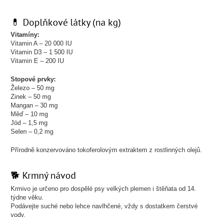
💊 Doplňkové látky (na kg)
Vitamíny:
Vitamin A – 20 000 IU
Vitamin D3 – 1 500 IU
Vitamin E – 200 IU
Stopové prvky:
Železo – 50 mg
Zinek – 50 mg
Mangan – 30 mg
Měď – 10 mg
Jód – 1,5 mg
Selen – 0,2 mg
Přírodně konzervováno tokoferolovým extraktem z rostlinných olejů.
🐕 Krmný návod
Krmivo je určeno pro dospělé psy velkých plemen i štěňata od 14.
týdne věku.
Podávejte suché nebo lehce navlhčené, vždy s dostatkem čerstvé
vody.