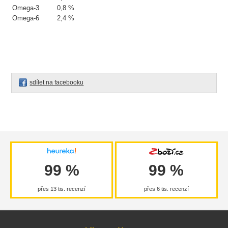
Omega-3
0,8 %
Omega-6
2,4 %
sdílet na facebooku
99 %
99 %
přes 13 tis. recenzí
přes 6 tis. recenzí