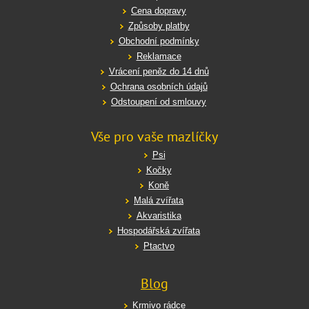
Cena dopravy
Způsoby platby
Obchodní podmínky
Reklamace
Vrácení peněz do 14 dnů
Ochrana osobních údajů
Odstoupení od smlouvy
Vše pro vaše mazlíčky
Psi
Kočky
Koně
Malá zvířata
Akvaristika
Hospodářská zvířata
Ptactvo
Blog
Krmivo rádce