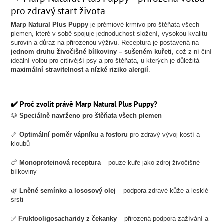
pro zdravý start života
Marp Natural Plus Puppy
je prémiové krmivo pro štěňata všech
plemen, které v sobě spojuje jednoduchost složení, vysokou kvalitu
surovin a důraz na přirozenou výživu. Receptura je postavená na
jednom druhu živočišné bílkoviny – sušeném kuřeti
, což z ní činí
ideální volbu pro citlivější psy a pro štěňata, u kterých je důležitá
maximální stravitelnost a nízké riziko alergií
.
✔️ Proč zvolit právě Marp Natural Plus Puppy?
🐶
Speciálně navrženo pro štěňata všech plemen
🦴
Optimální poměr vápníku a fosforu
pro zdravý vývoj kostí a
kloubů
🍗
Monoproteinová receptura
– pouze kuře jako zdroj živočišné
bílkoviny
🌿
Lněné semínko a lososový olej
– podpora zdravé kůže a lesklé
srsti
✅
Fruktooligosacharidy z čekanky
– přirozená podpora zažívání a