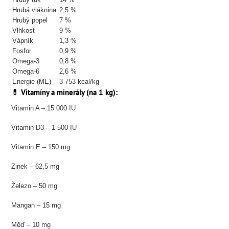
Hrubá vláknina
2,5 %
Hrubý popel
7 %
Vlhkost
9 %
Vápník
1,3 %
Fosfor
0,9 %
Omega-3
0,8 %
Omega-6
2,6 %
Energie (ME)
3 753 kcal/kg
💊 Vitamíny a minerály (na 1 kg):
Vitamin A – 15 000 IU
Vitamin D3 – 1 500 IU
Vitamin E – 150 mg
Zinek – 62,5 mg
Železo – 50 mg
Mangan – 15 mg
Měď – 10 mg