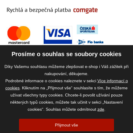
Rychlá a bezpečná platba
Prosíme o souhlas se soubory cookies
Díky Vašemu souhlasu můžeme zlepšovat e-shop i Váš zážitek při
nakupování, děkujeme.
Podrobné informace o cookies naleznete v sekci
Více informací o
cookies
. Kliknutím na „Přijmout vše“ souhlasíte s tím, že můžeme
užívat všechny typy cookies. Chcete-li povolit užívání pouze
některých typů cookies, můžete tak učinit v sekci „Nastavení
cookies“. Souhlas můžete odmítnout
zde
.
2026 ©
www.vase-krmivo.cz
- Tomáš Kroupa e-shop, Kanice 307, 664 01
Přijmout vše
Brno-venkov, IČ: 75785439