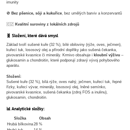
imunity
🚫
Bez pšenice, sóji a kukuřice
, bez umělých barviv a konzervantů
🇨🇿
Kvalitní suroviny z lokálních zdrojů
🧬 Složení, které dává smysl
Základ tvoří sušené kuře (32 %), bílé obiloviny (rýže, oves, ječmen),
kuřecí tuk, lososový olej a přírodní doplňky jako sušená čekanka,
pivovarské kvasnice či minerály. Krmivo obsahuje i
kloubní výživu
–
glukosamin a chondroitin, které podporují zdravý vývoj pohybového
aparátu.
Složení:
Sušené kuře (32 %), bílá rýže, oves nahý, ječmen, kuřecí tuk, řepné
řízky, kuřecí vývar, minerály, lososový olej, lněné semínko,
pivovarské kvasnice, sušená čekanka (zdroj FOS a inulinu),
glukosamin, chondroitin.
📊 Analytické složky:
Složka
Obsah
Hrubá bílkovina
28 %
Hrubý tuk
14 %