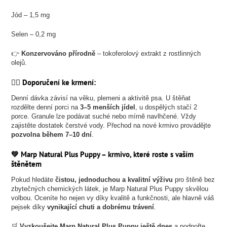
Jód – 1,5 mg
Selen – 0,2 mg
👉
Konzervováno přírodně
– tokoferolový extrakt z rostlinných
olejů.
🐕‍🦺 Doporučení ke krmení:
Denní dávka závisí na věku, plemeni a aktivitě psa. U štěňat
rozdělte denní porci na
3–5 menších jídel
, u dospělých stačí 2
porce. Granule lze podávat suché nebo mírně navlhčené. Vždy
zajistěte dostatek čerstvé vody. Přechod na nové krmivo provádějte
pozvolna během 7–10 dní
.
💚 Marp Natural Plus Puppy – krmivo, které roste s vaším
štěnětem
Pokud hledáte
čistou, jednoduchou a kvalitní výživu
pro štěně bez
zbytečných chemických látek, je Marp Natural Plus Puppy skvělou
volbou. Oceníte ho nejen vy díky kvalitě a funkčnosti, ale hlavně váš
pejsek díky
vynikající chuti a dobrému trávení
.
🛒
Vyzkoušejte Marp Natural Plus Puppy ještě dnes
a podpořte