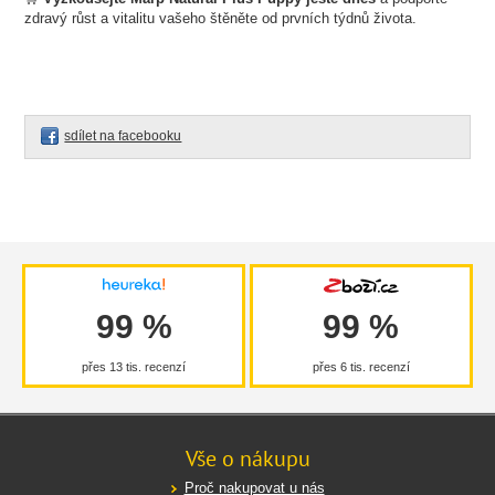
zdravý růst a vitalitu vašeho štěněte od prvních týdnů života.
sdílet na facebooku
99 %
99 %
přes 13 tis. recenzí
přes 6 tis. recenzí
Vše o nákupu
Proč nakupovat u nás