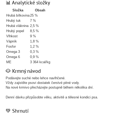
📊 Analytické složky
Složka
Obsah
Hrubá bílkovina
25 %
Hrubý tuk
7 %
Hrubá vláknina
2,5 %
Hrubý popel
8,5 %
Vlhkost
9 %
Vápník
1,8 %
Fosfor
1,2 %
Omega 3
0,3 %
Omega 6
0,9 %
ME
3 364 kcal/kg
🐶 Krmný návod
Podávejte suché nebo lehce navlhčené.
Vždy zajistěte psovi dostatek čerstvé pitné vody.
Na nové krmivo přecházejte postupně během několika dní.
Denní dávku přizpůsobte věku, aktivitě a tělesné kondici psa.
💚 Shrnutí