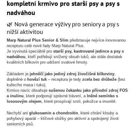
kompletní krmivo pro starší psy a psy s
nadváhou
🌿 Nová generace výživy pro seniory a psy s
nižší aktivitou
Marp Natural Plus Senior & Slim
představuje nejvíce inovovanou
recepturu celé nové řady Marp Natural Plus.
Je vyvinutá speciálně pro
starší psy, kastrované jedince a psy s
nadváhou
, kteří potřebují snížený obsah tuků, ale stále dostatek
kvalitních bílkovin pro udržení svalové hmoty.
Základem je
jehněčí jako jediný zdroj živočišné bílkoviny
,
doplněné o
hovězí tuk
– receptura je tedy
zcela bez drůbeže
(bez
kuřecího masa i tuku).
Krmivo navíc obsahuje
sušenou čekanku jako přírodní zdroj FOS
a inulinu
, které podporují správné trávení, a
lněné semínko s
lososovým olejem
, které prospívají srsti, pokožce a imunitě.
Nechybí ani
glukosamin a chondroitin
, které chrání klouby a
pohybový aparát – klíčové složky pro aktivní a spokojený život
seniorních psů.