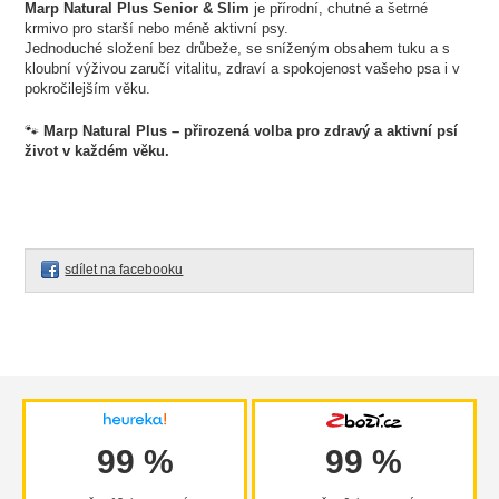
Marp Natural Plus Senior & Slim
je přírodní, chutné a šetrné
krmivo pro starší nebo méně aktivní psy.
Jednoduché složení bez drůbeže, se sníženým obsahem tuku a s
kloubní výživou zaručí vitalitu, zdraví a spokojenost vašeho psa i v
pokročilejším věku.
🐾
Marp Natural Plus – přirozená volba pro zdravý a aktivní psí
život v každém věku.
sdílet na facebooku
99 %
99 %