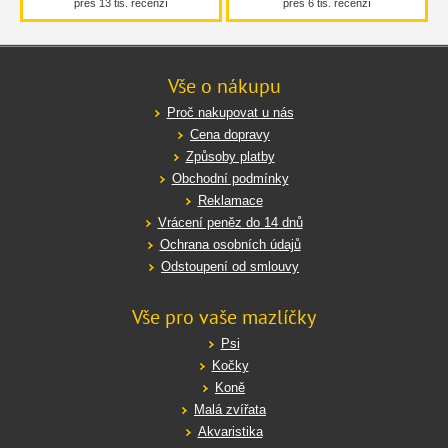
přes 13 tis. recenzí
přes 6 tis. recenzí
Vše o nákupu
Proč nakupovat u nás
Cena dopravy
Způsoby platby
Obchodní podmínky
Reklamace
Vrácení peněz do 14 dnů
Ochrana osobních údajů
Odstoupení od smlouvy
Vše pro vaše mazlíčky
Psi
Kočky
Koně
Malá zvířata
Akvaristika