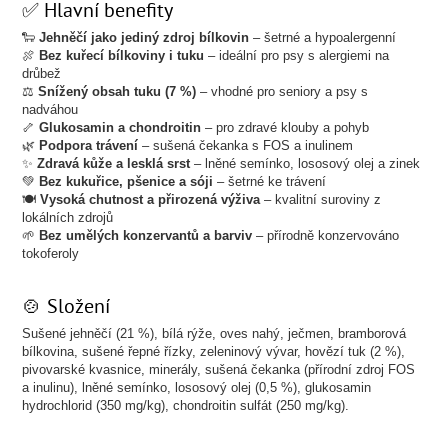
✅ Hlavní benefity
🐑
Jehněčí jako jediný zdroj bílkovin
– šetrné a hypoalergenní
🍖
Bez kuřecí bílkoviny i tuku
– ideální pro psy s alergiemi na
drůbež
⚖️
Snížený obsah tuku (7 %)
– vhodné pro seniory a psy s
nadváhou
🦴
Glukosamin a chondroitin
– pro zdravé klouby a pohyb
🌿
Podpora trávení
– sušená čekanka s FOS a inulinem
✨
Zdravá kůže a lesklá srst
– lněné semínko, lososový olej a zinek
💚
Bez kukuřice, pšenice a sóji
– šetrné ke trávení
🍽️
Vysoká chutnost a přirozená výživa
– kvalitní suroviny z
lokálních zdrojů
🌱
Bez umělých konzervantů a barviv
– přírodně konzervováno
tokoferoly
🍲 Složení
Sušené jehněčí (21 %), bílá rýže, oves nahý, ječmen, bramborová
bílkovina, sušené řepné řízky, zeleninový vývar, hovězí tuk (2 %),
pivovarské kvasnice, minerály, sušená čekanka (přírodní zdroj FOS
a inulinu), lněné semínko, lososový olej (0,5 %), glukosamin
hydrochlorid (350 mg/kg), chondroitin sulfát (250 mg/kg).