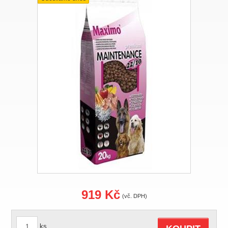
919 Kč
(vč. DPH)
ks