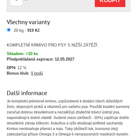
KOUPIT
Všechny varianty
20 kg -
919 Kč
KOMPLETNÍ KRMIVO PRO PSY S NIŽŠÍ ZÁTĚŽÍ.
Skladem: >10 ks
Předpokládaná expirace:
12.05.2027
DPH:
12 %
Bonus klub
:
9 bodů
Další informace
Je kompletní prémiové krmivo, uzpůsobené k dodání všech důležitých
živin, stopových prvků a vitaminů pro vašeho psa. Použité kvalitní suroviny
zaručují dobrou stravitelnost a nezatěžují zbytečně trávicí ústrojí psa,
napomáhají k dobré vitalitě. Sušené maso (drůbeží - 30%) zajišťuje dobře
stravitelné zdroje bílkovin. Kukuřice a rýže dodávají potřebé sacharidy.
Krmivo neobsahuje pšenici a soju. Tuky (drůbeží tuk, lososový olej)
zabezpečují přísun Omega 3 a Omega 6 nenasycených mastných kyselin.