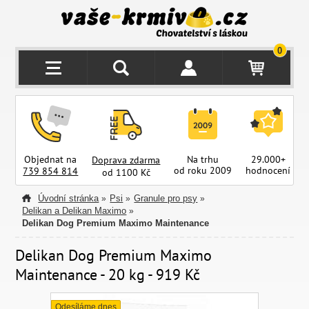
0
Objednat na
Na trhu
29.000+
Doprava zdarma
od roku 2009
hodnocení
z
739 854 814
od 1100 Kč
Úvodní stránka
Psi
Granule pro psy
»
»
»
Delikan a Delikan Maximo
»
Delikan Dog Premium Maximo Maintenance
Delikan Dog Premium Maximo
Maintenance - 20 kg - 919 Kč
Odesíláme dnes