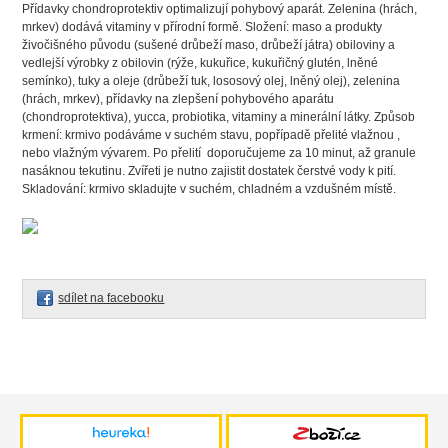
Přídavky chondroprotektiv optimalizují pohybový aparát. Zelenina (hrách,
mrkev) dodává vitaminy v přírodní formě. Složení: maso a produkty
živočišného původu (sušené drůbeží maso, drůbeží játra) obiloviny a
vedlejší výrobky z obilovin (rýže, kukuřice, kukuřičný glutén, lněné
semínko), tuky a oleje (drůbeží tuk, lososový olej, lněný olej), zelenina
(hrách, mrkev), přídavky na zlepšení pohybového aparátu
(chondroprotektiva), yucca, probiotika, vitaminy a minerální látky.
Způsob
krmení: krmivo podáváme v suchém stavu, popřípadě přelité vlažnou ,
nebo vlažným vývarem. Po přelití doporučujeme za 10 minut, až granule
nasáknou tekutinu. Zvířeti je nutno zajistit dostatek čerstvé vody k pití.
Skladování: krmivo skladujte v suchém, chladném a vzdušném místě.
sdílet na facebooku