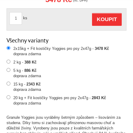
(vč. DPH)
ks
KOUPIT
Všechny varianty
2x15kg + Fit kostičky Yoggies pro psy 2x47g -
3478 Kč
doprava zdarma
2 kg -
388 Kč
5 kg -
886 Kč
doprava zdarma
15 kg -
2343 Kč
doprava zdarma
20 kg + Fit kostičky Yoggies pro psy 2x47g -
2843 Kč
doprava zdarma
Granule Yoggies jsou vyráběny šetrným způsobem – lisováním za
studena. Díky tomu si zachovávají přirozenou masovou chuť a
důležité živiny. Vyrobeny jsou pouze z kvalitních farmářských