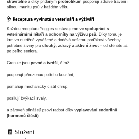
stravitelné
a díky přidaným
probiotikům
podporují zdravé trávení i
silnou imunitu psů v každém věku.
🩺 Receptura vyvinutá s veterináři a výživáři
Každou recepturu Yoggies sestavujeme
ve spolupráci s
veterinárními lékaři a odborníky na výživu psů
. Díky tomu je
krmivo nutričně vyvážené a dodává vašemu parťákovi všechny
potřebné živiny pro
dlouhý, zdravý a aktivní život
– od štěněte až
po psího seniora.
Granule jsou
pevné a tvrdší
, čímž:
podporují přirozenou potřebu kousání,
pomáhají mechanicky čistit chrup,
posilují žvýkací svaly,
a zároveň přinášejí psovi radost díky
vyplavování endorfinů
(hormonů štěstí)
.
🧾 Složení