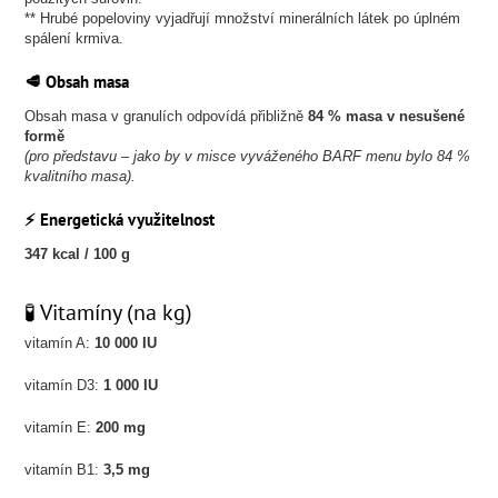
** Hrubé popeloviny vyjadřují množství minerálních látek po úplném
spálení krmiva.
🥩 Obsah masa
Obsah masa v granulích odpovídá přibližně
84 % masa v nesušené
formě
(pro představu – jako by v misce vyváženého BARF menu bylo 84 %
kvalitního masa).
⚡ Energetická využitelnost
347 kcal / 100 g
🧪 Vitamíny (na kg)
vitamín A:
10 000 IU
vitamín D3:
1 000 IU
vitamín E:
200 mg
vitamín B1:
3,5 mg