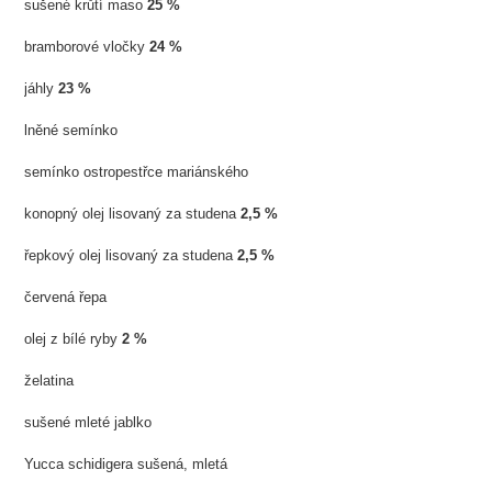
sušené krůtí maso
25 %
bramborové vločky
24 %
jáhly
23 %
lněné semínko
semínko ostropestřce mariánského
konopný olej lisovaný za studena
2,5 %
řepkový olej lisovaný za studena
2,5 %
červená řepa
olej z bílé ryby
2 %
želatina
sušené mleté jablko
Yucca schidigera sušená, mletá