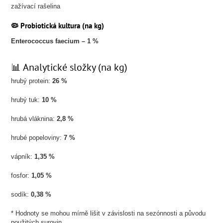
zažívací rašelina
🦠 Probiotická kultura (na kg)
Enterococcus faecium – 1 %
📊 Analytické složky (na kg)
hrubý protein:
26 %
hrubý tuk:
10 %
hrubá vláknina:
2,8 %
hrubé popeloviny:
7 %
vápník:
1,35 %
fosfor:
1,05 %
sodík:
0,38 %
* Hodnoty se mohou mírně lišit v závislosti na sezónnosti a původu
použitých surovin.