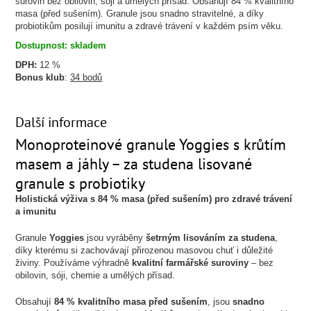
surovin bez obilovin, sóji a umělých přísad. Obsahují 84 % kvalitního
masa (před sušením). Granule jsou snadno stravitelné, a díky
probiotikům posilují imunitu a zdravé trávení v každém psím věku.
Dostupnost: skladem
DPH:
12 %
Bonus klub
:
34 bodů
Další informace
Monoproteinové granule Yoggies s krůtím
masem a jáhly
– za studena lisované
granule s probiotiky
Holistická výživa s 84 % masa (před sušením) pro zdravé trávení
a imunitu
Granule
Yoggies
jsou vyráběny
šetrným lisováním za studena
,
díky kterému si zachovávají přirozenou masovou chuť i důležité
živiny. Používáme výhradně
kvalitní farmářské suroviny
– bez
obilovin, sóji, chemie a umělých přísad.
Obsahují
84 % kvalitního masa před sušením
, jsou
snadno