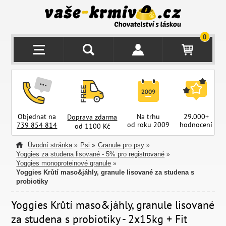
0
Objednat na
Na trhu
29.000+
Doprava zdarma
od roku 2009
hodnocení
z
739 854 814
od 1100 Kč
Úvodní stránka
Psi
Granule pro psy
»
»
»
Yoggies za studena lisované - 5% pro registrované
»
Yoggies monoproteinové granule
»
Yoggies Krůtí maso&jáhly, granule lisované za studena s
probiotiky
Yoggies Krůtí maso&jáhly, granule lisované
za studena s probiotiky - 2x15kg + Fit