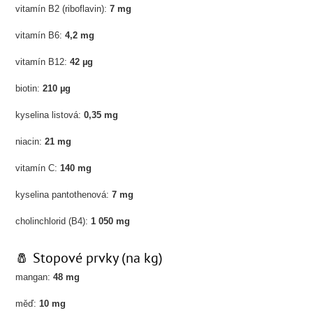
vitamín B2 (riboflavin):
7 mg
vitamín B6:
4,2 mg
vitamín B12:
42 µg
biotin:
210 µg
kyselina listová:
0,35 mg
niacin:
21 mg
vitamín C:
140 mg
kyselina pantothenová:
7 mg
cholinchlorid (B4):
1 050 mg
🧂 Stopové prvky (na kg)
mangan:
48 mg
měď:
10 mg