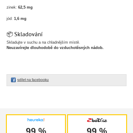
zinek:
62,5 mg
jód:
1,6 mg
📦 Skladování
Skladujte v suchu a na chladnějším místě.
Neuzavírejte dlouhodobě do vzduchotěsných nádob.
sdílet na facebooku
99 %
99 %