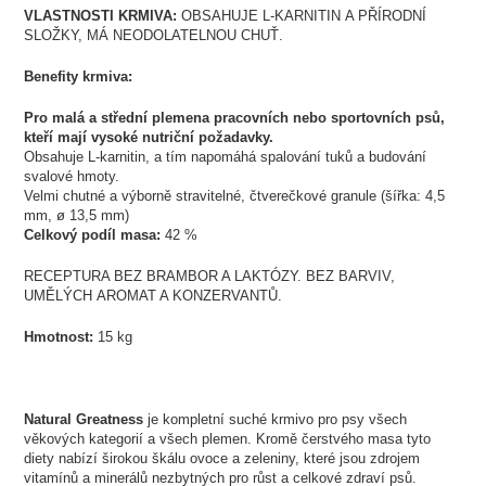
VLASTNOSTI KRMIVA:
OBSAHUJE L-KARNITIN A PŘÍRODNÍ
SLOŽKY, MÁ NEODOLATELNOU CHUŤ.
Benefity krmiva:
Pro malá a střední plemena pracovních nebo sportovních psů,
kteří mají vysoké nutriční požadavky.
Obsahuje L-karnitin, a tím napomáhá spalování tuků a budování
svalové hmoty.
Velmi chutné a výborně stravitelné, čtverečkové granule (šířka: 4,5
mm, ø 13,5 mm)
Celkový podíl masa:
42 %
RECEPTURA BEZ BRAMBOR A LAKTÓZY. BEZ BARVIV,
UMĚLÝCH AROMAT A KONZERVANTŮ.
Hmotnost:
15 kg
Natural Greatness
je kompletní suché krmivo pro psy všech
věkových kategorií a všech plemen. Kromě čerstvého masa tyto
diety nabízí širokou škálu ovoce a zeleniny, které jsou zdrojem
vitamínů a minerálů nezbytných pro růst a celkové zdraví psů.