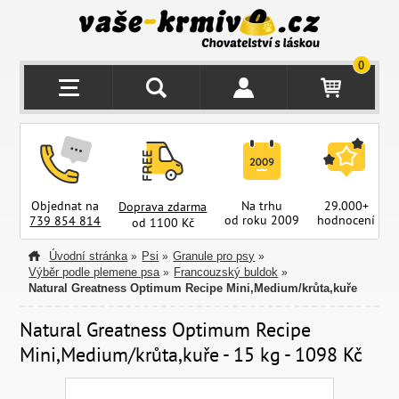
0
Objednat na
Na trhu
29.000+
Doprava zdarma
od roku 2009
hodnocení
z
739 854 814
od 1100 Kč
Úvodní stránka
Psi
Granule pro psy
»
»
»
Výběr podle plemene psa
Francouzský buldok
»
»
Natural Greatness Optimum Recipe Mini,Medium/krůta,kuře
Natural Greatness Optimum Recipe
Mini,Medium/krůta,kuře - 15 kg - 1098 Kč