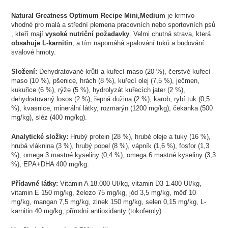
Natural Greatness Optimum Recipe Mini,Medium
je krmivo
vhodné pro malá a střední plemena pracovních nebo sportovních psů
, kteří mají
vysoké nutriční požadavky
. Velmi chutná strava, která
obsahuje L-karnitin
, a tím napomáhá spalování tuků a budování
svalové hmoty.
Složení:
Dehydratované krůtí a kuřecí maso (20 %), čerstvé kuřecí
maso (10 %), pšenice, hrách (8 %), kuřecí olej (7,5 %), ječmen,
kukuřice (6 %), rýže (5 %), hydrolyzát kuřecích jater (2 %),
dehydratovaný losos (2 %), řepná dužina (2 %), karob, rybí tuk (0,5
%), kvasnice, minerální látky, rozmarýn (1200 mg/kg), čekanka (500
mg/kg), sléz (400 mg/kg).
Analytické složky:
Hrubý protein (28 %), hrubé oleje a tuky (16 %),
hrubá vláknina (3 %), hrubý popel (8 %), vápník (1,6 %), fosfor (1,3
%), omega 3 mastné kyseliny (0,4 %), omega 6 mastné kyseliny (3,3
%), EPA+DHA 400 mg/kg.
Přídavné látky:
Vitamin A 18.000 UI/kg, vitamin D3 1.400 UI/kg,
vitamin E 150 mg/kg, železo 75 mg/kg, jód 3,5 mg/kg, měď 10
mg/kg, mangan 7,5 mg/kg, zinek 150 mg/kg, selen 0,15 mg/kg, L-
karnitin 40 mg/kg, přírodní antioxidanty (tokoferoly).