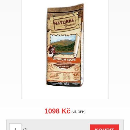
1098 Kč
(vč. DPH)
ks