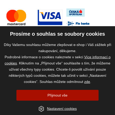
Prosíme o souhlas se soubory cookies
Díky Vašemu souhlasu můžeme zlepšovat e-shop i Váš zážitek při
nakupování, děkujeme.
Podrobné informace o cookies naleznete v sekci
Více informací o
cookies
. Kliknutím na „Přijmout vše“ souhlasíte s tím, že můžeme
užívat všechny typy cookies. Chcete-li povolit užívání pouze
některých typů cookies, můžete tak učinit v sekci „Nastavení
cookies“. Souhlas můžete odmítnout
zde
.
2026 ©
www.vase-krmivo.cz
- Tomáš Kroupa e-shop, Kanice 307, 664 01
Přijmout vše
Brno-venkov, IČ: 75785439
vytvořil:
webProgress
|
Nastavení cookies
Nastavení cookies