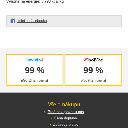
Využitelná energie:
3,790 kcal/kg
sdílet na facebooku
99 %
99 %
přes 13 tis. recenzí
přes 6 tis. recenzí
Vše o nákupu
Proč nakupovat u nás
Cena dopravy
Způsoby platby