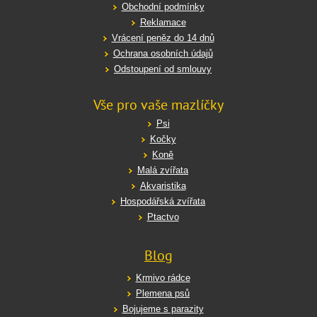
Obchodní podmínky
Reklamace
Vrácení peněz do 14 dnů
Ochrana osobních údajů
Odstoupení od smlouvy
Vše pro vaše mazlíčky
Psi
Kočky
Koně
Malá zvířata
Akvaristika
Hospodářská zvířata
Ptactvo
Blog
Krmivo rádce
Plemena psů
Bojujeme s parazity