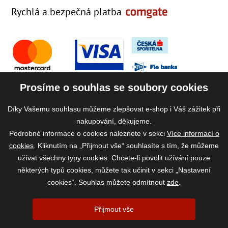
Rychlá a bezpečná platba
Prosíme o souhlas se soubory cookies
Díky Vašemu souhlasu můžeme zlepšovat e-shop i Váš zážitek při
nakupování, děkujeme.
Podrobné informace o cookies naleznete v sekci
Více informací o
cookies
. Kliknutím na „Přijmout vše“ souhlasíte s tím, že můžeme
užívat všechny typy cookies. Chcete-li povolit užívání pouze
některých typů cookies, můžete tak učinit v sekci „Nastavení
cookies“. Souhlas můžete odmítnout
zde
.
2026 ©
www.vase-krmivo.cz
- Tomáš Kroupa e-shop, Kanice 307, 664 01
Přijmout vše
Brno-venkov, IČ: 75785439
vytvořil:
webProgress
|
Nastavení cookies