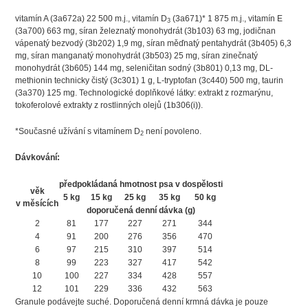
vitamín A (3a672a) 22 500 m.j., vitamín D
(3a671)* 1 875 m.j., vitamín E
3
(3a700) 663 mg, síran železnatý monohydrát (3b103) 63 mg, jodičnan
vápenatý bezvodý (3b202) 1,9 mg, síran měďnatý pentahydrát (3b405) 6,3
mg, síran manganatý monohydrát (3b503) 25 mg, síran zinečnatý
monohydrát (3b605) 144 mg, seleničitan sodný (3b801) 0,13 mg, DL-
methionin technicky čistý (3c301) 1 g, L-tryptofan (3c440) 500 mg, taurin
(3a370) 125 mg. Technologické doplňkové látky: extrakt z rozmarýnu,
tokoferolové extrakty z rostlinných olejů (1b306(i)).
*Současné užívání s vitamínem D
není povoleno.
2
Dávkování:
předpokládaná hmotnost psa v dospělosti
věk
5 kg
15 kg
25 kg
35 kg
50 kg
v měsících
doporučená denní dávka (g)
2
81
177
227
271
344
4
91
200
276
356
470
6
97
215
310
397
514
8
99
223
327
417
542
10
100
227
334
428
557
12
101
229
336
432
563
Granule podávejte suché. Doporučená denní krmná dávka je pouze