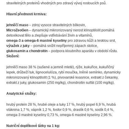
stravitelných proteinů vhodných pro zdravý vývoj rostoucích psů.
Hlavní přednosti krmiva:
jehněčí maso
– zdroj vysoce stravitelných bílkovin,
MicroZeoGen
– dynamický mikronizovaný nerost klinoptilolit pomáhá
detoxikovat tělo a zlepšuje vstřebávání živin a vitamínů,
omega-3 a omega-6 mastné kyseliny
pro zdravou kůži a lesklou srst,
výtažek z juky
– pomáhá snížit nepříjemný zápach stolice,
glukosamin a chondroitin
– podpora kloubního aparátu v období růstu.
Složení:
jehněčí maso 38 % (sušené a jemně mleté), rýže, kukuřice, kukuřičný
lepek, drůbeží tuk, lignocelulóza, rybí moučka, lněné semínko, dynamicky
mikronizovaný klinoptilolit (1 %), pivovarské kvasnice, extrakt z čekanky,
extrakt z juky, glukosamin (250 mg/kg), chondroitin sulfát (100 mg/kg).
Analytické složky:
hrubý protein 28 %, hrubé oleje a tuky 17 %, hrubý popel 6,9 %, hrubá
vláknina 1,7 %, vápník 1,2 %, fosfor 0,9 %, draslík 0,6 %, sodík 0,4 %,
omega-3 mastné kyseliny 0,73 %, omega-6 mastné kyseliny 2,96 %.
Nutriční doplňkové látky na 1 kg: