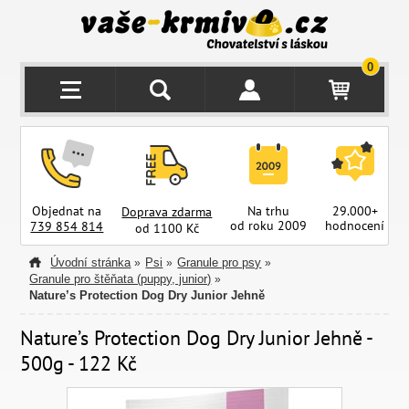
0
Objednat na
Na trhu
29.000+
Doprava zdarma
od roku 2009
hodnocení
z
739 854 814
od 1100 Kč
Úvodní stránka
Psi
Granule pro psy
»
»
»
Granule pro štěňata (puppy, junior)
»
Nature’s Protection Dog Dry Junior Jehně
Nature’s Protection Dog Dry Junior Jehně -
500g - 122 Kč