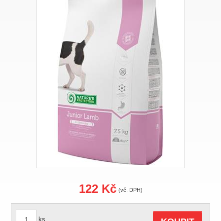
122 Kč
(vč. DPH)
ks