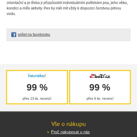
orientační a je třeba ji přizpůsobit individuálním potřebám psa, jeho věku,
kondici a míře aktivity. Pes by měl mít vždy k dispozici čerstvou pitnou
vodu.
sdílet na facebooku
99 %
99 %
přes 13 tis. recenzí
přes 6 tis. recenzí
Vše o nákupu
Proč nakupovat u nás