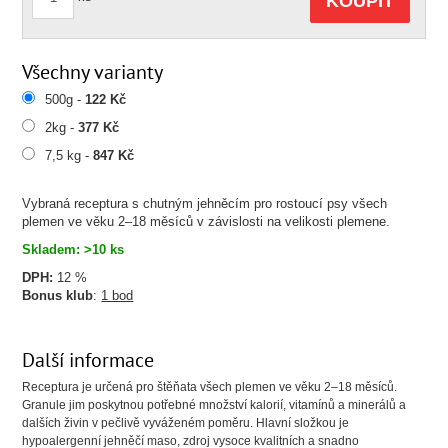
KOUPIT
Všechny varianty
500g -
122 Kč
2kg -
377 Kč
7,5 kg -
847 Kč
Vybraná receptura s chutným jehněcím pro rostoucí psy všech
plemen ve věku 2–18 měsíců v závislosti na velikosti plemene.
Skladem: >10 ks
DPH:
12 %
Bonus klub
:
1 bod
Další informace
Receptura je určená pro štěňata všech plemen ve věku 2–18 měsíců.
Granule jim poskytnou potřebné množství kalorií, vitamínů a minerálů a
dalších živin v pečlivě vyváženém poměru. Hlavní složkou je
hypoalergenní jehněčí maso, zdroj vysoce kvalitních a snadno