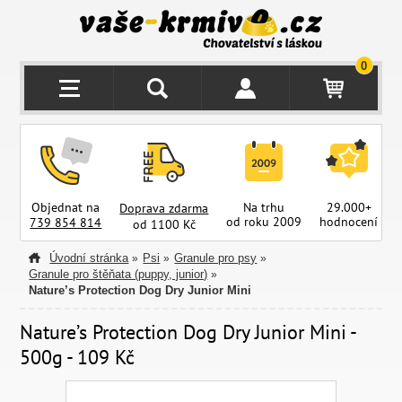
0
Objednat na
Na trhu
29.000+
Doprava zdarma
od roku 2009
hodnocení
z
739 854 814
od 1100 Kč
Úvodní stránka
Psi
Granule pro psy
»
»
»
Granule pro štěňata (puppy, junior)
»
Nature’s Protection Dog Dry Junior Mini
Nature’s Protection Dog Dry Junior Mini -
500g - 109 Kč