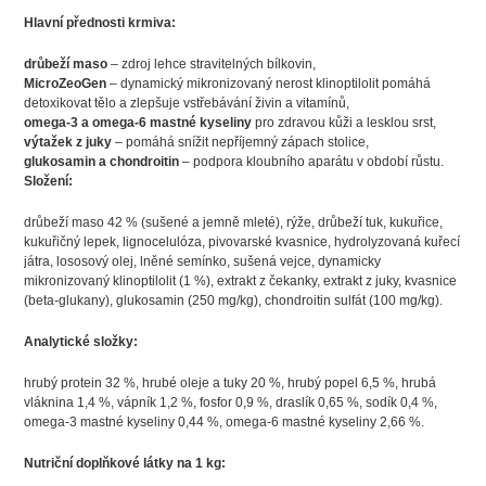
Hlavní přednosti krmiva:
drůbeží maso
– zdroj lehce stravitelných bílkovin,
MicroZeoGen
– dynamický mikronizovaný nerost klinoptilolit pomáhá
detoxikovat tělo a zlepšuje vstřebávání živin a vitamínů,
omega-3 a omega-6 mastné kyseliny
pro zdravou kůži a lesklou srst,
výtažek z juky
– pomáhá snížit nepříjemný zápach stolice,
glukosamin a chondroitin
– podpora kloubního aparátu v období růstu.
Složení:
drůbeží maso 42 % (sušené a jemně mleté), rýže, drůbeží tuk, kukuřice,
kukuřičný lepek, lignocelulóza, pivovarské kvasnice, hydrolyzovaná kuřecí
játra, lososový olej, lněné semínko, sušená vejce, dynamicky
mikronizovaný klinoptilolit (1 %), extrakt z čekanky, extrakt z juky, kvasnice
(beta-glukany), glukosamin (250 mg/kg), chondroitin sulfát (100 mg/kg).
Analytické složky:
hrubý protein 32 %, hrubé oleje a tuky 20 %, hrubý popel 6,5 %, hrubá
vláknina 1,4 %, vápník 1,2 %, fosfor 0,9 %, draslík 0,65 %, sodík 0,4 %,
omega-3 mastné kyseliny 0,44 %, omega-6 mastné kyseliny 2,66 %.
Nutriční doplňkové látky na 1 kg: