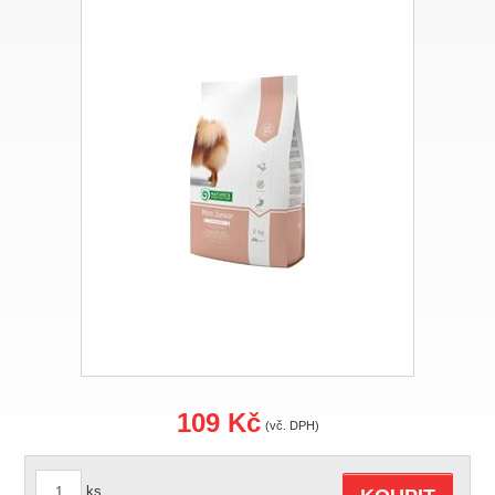
109 Kč
(vč. DPH)
ks