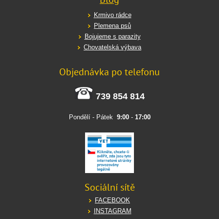
Krmivo rádce
Plemena psů
Bojujeme s parazity
Chovatelská výbava
Objednávka po telefonu
739 854 814
Pondělí - Pátek
9:00
-
17:00
Sociální sítě
FACEBOOK
INSTAGRAM