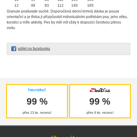
12
49
83
112
140
165
Granule podávejte suché. Doporučená denní krmná dávka je pouze
orientační a je třeba ji přizpůsobit individuálním potřebám psa, jeho věku,
kondici a míře aktivity. Pes by měl mít vždy k dispozici čerstvou pitnou
vodu.
sdílet na facebooku
99 %
99 %
přes 13 tis. recenzí
přes 6 tis. recenzí