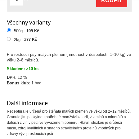
KOUPIT
Všechny varianty
500g -
109 Kč
2kg -
377 Kč
Pro rostoucí psy malých plemen (hmotnost v dospělosti: 1–10 kg) ve
věku 2–8 měsíců.
Skladem: >10 ks
DPH:
12 %
Bonus klub
:
1 bod
Další informace
Receptura je určená pro štěňata malých plemen ve věku od 2–12 měsíců.
Granule jim poskytnou potřebné množství kalorií, vitamínů a minerálů a
dalších živin v pečlivě vyváženém poměru. Hlavní složkou je drůbeží
maso, zdroj kvalitních a snadno stravitelných proteinů vhodných pro
zdravý vývoj rostoucích psů.