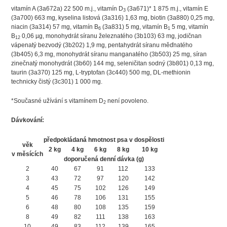
vitamín A (3a672a) 22 500 m.j., vitamín D
(3a671)* 1 875 m.j., vitamín E
3
(3a700) 663 mg, kyselina listová (3a316) 1,63 mg, biotin (3a880) 0,25 mg,
niacin (3a314) 57 mg, vitamín B
(3a831) 5 mg, vitamín B
5 mg, vitamín
6
1
B
0,06 µg, monohydrát síranu železnatého (3b103) 63 mg, jodičnan
12
vápenatý bezvodý (3b202) 1,9 mg, pentahydrát síranu měďnatého
(3b405) 6,3 mg, monohydrát síranu manganatého (3b503) 25 mg, síran
zinečnatý monohydrát (3b60) 144 mg, seleničitan sodný (3b801) 0,13 mg,
taurin (3a370) 125 mg, L-tryptofan (3c440) 500 mg, DL-methionin
technicky čistý (3c301) 1 000 mg.
*Současné užívání s vitamínem D
není povoleno.
2
Dávkování:
předpokládaná hmotnost psa v dospělosti
věk
2 kg
4 kg
6 kg
8 kg
10 kg
v měsících
doporučená denní dávka (g)
2
40
67
91
112
133
3
43
72
97
120
142
4
45
75
102
126
149
5
46
78
106
131
155
6
48
80
108
135
159
8
49
82
111
138
163
10
49
83
112
139
165