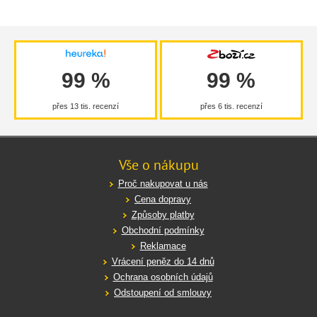
99 %
99 %
přes 13 tis. recenzí
přes 6 tis. recenzí
Vše o nákupu
Proč nakupovat u nás
Cena dopravy
Způsoby platby
Obchodní podmínky
Reklamace
Vrácení peněz do 14 dnů
Ochrana osobních údajů
Odstoupení od smlouvy