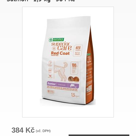
384 Kč
(vč. DPH)