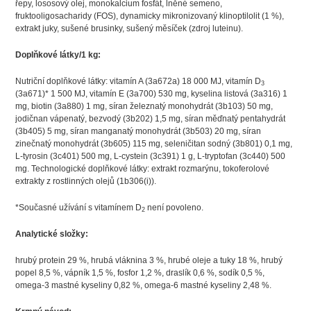
řepy, lososový olej, monokalcium fosfát, lněné semeno,
fruktooligosacharidy (FOS), dynamicky mikronizovaný klinoptilolit (1 %),
extrakt juky, sušené brusinky, sušený měsíček (zdroj luteinu).
Doplňkové látky/1 kg:
Nutriční doplňkové látky: vitamín A (3a672a) 18 000 MJ, vitamín D
3
(3a671)* 1 500 MJ, vitamín E (3a700) 530 mg, kyselina listová (3a316) 1
mg, biotin (3a880) 1 mg, síran železnatý monohydrát (3b103) 50 mg,
jodičnan vápenatý, bezvodý (3b202) 1,5 mg, síran měďnatý pentahydrát
(3b405) 5 mg, síran manganatý monohydrát (3b503) 20 mg, síran
zinečnatý monohydrát (3b605) 115 mg, seleničitan sodný (3b801) 0,1 mg,
L-tyrosin (3c401) 500 mg, L-cystein (3c391) 1 g, L-tryptofan (3c440) 500
mg. Technologické doplňkové látky: extrakt rozmarýnu, tokoferolové
extrakty z rostlinných olejů (1b306(i)).
*Současné užívání s vitamínem D
není povoleno.
2
Analytické složky:
hrubý protein 29 %, hrubá vláknina 3 %, hrubé oleje a tuky 18 %, hrubý
popel 8,5 %, vápník 1,5 %, fosfor 1,2 %, draslík 0,6 %, sodík 0,5 %,
omega-3 mastné kyseliny 0,82 %, omega-6 mastné kyseliny 2,48 %.