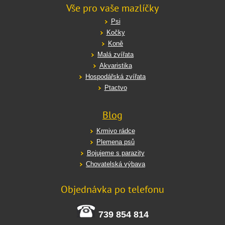
Vše pro vaše mazlíčky
Psi
Kočky
Koně
Malá zvířata
Akvaristika
Hospodářská zvířata
Ptactvo
Blog
Krmivo rádce
Plemena psů
Bojujeme s parazity
Chovatelská výbava
Objednávka po telefonu
739 854 814