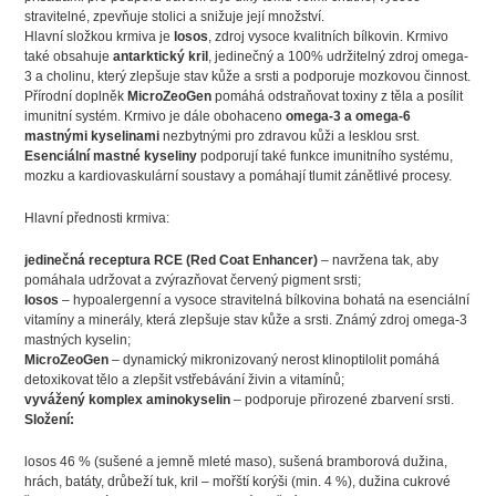
stravitelné, zpevňuje stolici a snižuje její množství.
Hlavní složkou krmiva je
losos
, zdroj vysoce kvalitních bílkovin. Krmivo
také obsahuje
antarktický kril
, jedinečný a 100% udržitelný zdroj omega-
3 a cholinu, který zlepšuje stav kůže a srsti a podporuje mozkovou činnost.
Přírodní doplněk
MicroZeoGen
pomáhá odstraňovat toxiny z těla a posílit
imunitní systém. Krmivo je dále obohaceno
omega-3 a omega-6
mastnými kyselinami
nezbytnými pro zdravou kůži a lesklou srst.
Esenciální mastné kyseliny
podporují také funkce imunitního systému,
mozku a kardiovaskulární soustavy a pomáhají tlumit zánětlivé procesy.
Hlavní přednosti krmiva:
jedinečná receptura RCE (Red Coat Enhancer)
– navržena tak, aby
pomáhala udržovat a zvýrazňovat červený pigment srsti;
losos
– hypoalergenní a vysoce stravitelná bílkovina bohatá na esenciální
vitamíny a minerály, která zlepšuje stav kůže a srsti. Známý zdroj omega-3
mastných kyselin;
MicroZeoGen
– dynamický mikronizovaný nerost klinoptilolit pomáhá
detoxikovat tělo a zlepšit vstřebávání živin a vitamínů;
vyvážený komplex aminokyselin
– podporuje přirozené zbarvení srsti.
Složení:
losos 46 % (sušené a jemně mleté maso), sušená bramborová dužina,
hrách, batáty, drůbeží tuk, kril – mořští korýši (min. 4 %), dužina cukrové