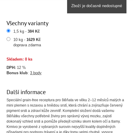
Zboží je dočasně nedostupné
Všechny varianty
1,5 kg -
384 Kč
10 kg -
1629 Kč
doprava zdarma
Skladem: 0 ks
DPH:
12 %
Bonus klub
:
3 body
Další informace
Speciální grain-free receptura pro štěňata ve věku 2–12 měsíců malých a
mini plemen s rezavou a hnědou srstí, která chrání a zvýrazňuje červený
pigment srsti a zdraví kůže zevnitř. Kompletní složení dodá vašemu
štěňátku všechny potřebné živiny pro správný vývoj mozku, zajistí
dokonalý vzhled srsti a pomůže předejít vzniku skvrn kolem očí a tlamy.
Krmivo je vyrobené z vybraných surovin nejvyšší kvality doplněných
přísadami pro podporu trávení a je díky tomu velmi chutné, vysoce