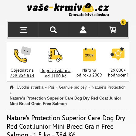
0
Objednat na
Na trhu
29.000+
Doprava zdarma
od roku 2009
hodnocení
z
739 854 814
od 1100 Kč
Úvodní stránka
Psi
Granule pro psy
Nature’s Protection
»
»
»
»
Nature’s Protection Superior Care Dog Dry Red Coat Junior
Mini Breed Grain Free Salmon
Nature’s Protection Superior Care Dog Dry
Red Coat Junior Mini Breed Grain Free
Salmon - 1,5 kg - 384 Kč