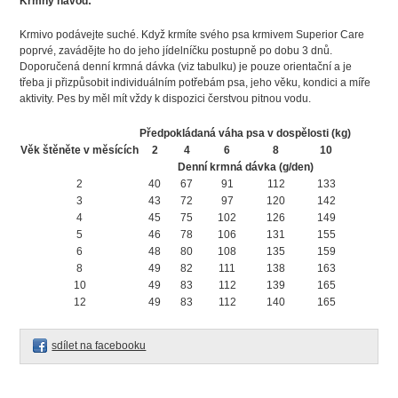
Krmný návod:
Krmivo podávejte suché. Když krmíte svého psa krmivem Superior Care
poprvé, zavádějte ho do jeho jídelníčku postupně po dobu 3 dnů.
Doporučená denní krmná dávka (viz tabulku) je pouze orientační a je
třeba ji přizpůsobit individuálním potřebám psa, jeho věku, kondici a míře
aktivity. Pes by měl mít vždy k dispozici čerstvou pitnou vodu.
Předpokládaná váha psa v dospělosti (kg)
Věk štěněte v měsících
2
4
6
8
10
Denní krmná dávka (g/den)
2
40
67
91
112
133
3
43
72
97
120
142
4
45
75
102
126
149
5
46
78
106
131
155
6
48
80
108
135
159
8
49
82
111
138
163
10
49
83
112
139
165
12
49
83
112
140
165
sdílet na facebooku