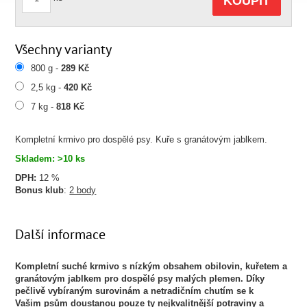
KOUPIT
Všechny varianty
800 g -
289 Kč
2,5 kg -
420 Kč
7 kg -
818 Kč
Kompletní krmivo pro dospělé psy. Kuře s granátovým jablkem.
Skladem: >10 ks
DPH:
12 %
Bonus klub
:
2 body
Další informace
Kompletní suché krmivo s nízkým obsahem obilovin, kuřetem a
granátovým jablkem pro dospělé psy malých plemen. Díky
pečlivě vybíraným surovinám a netradičním chutím se k
Vašim psům doustanou pouze ty nejkvalitnější potraviny a