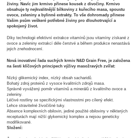
živiny. Navíc jim krmivo přinese kousek z divočiny. Krmivo
obsahuje ty nejkvalitnější bílkoviny z kuřecího masa, spoustu
ovoce, zeleniny a bylinné extrakty. To vše dohromady přinese
Vašim psům veškeré potřebné živiny pro dlouhotrvající a
spokojený život.
Díky technologii efektivní extrakce vitamínů jsou vitamíny získané z
ovoce a zeleniny extrakcí déle čerstvé a během produkce nenastává
jejich znehodnocení.
Nová inovativní řada suchých krmiv
N
&
D Grain Free
, je založena
na šesti klíčových principech výživy masožravých zvířat:
Nízký glikemický index, nízký obsah sacharidů.
Bohatý zdroj proteinů z vysoce kvalitních zdrojů masa.
Správně vyvážený poměr vitamínů a minerálů z kvalitního ovoce a
zeleniny.
Léčivé rostliny se specifickými vlastnostmi pro cílený efekt.
Lehce stravitelné živočišné tuky.
Absence komplexních obilovin, jediné použité obiloviny v některých
recepturách mají nižší glykemický komplex a nejsou geneticky
modifikované.
Složení: