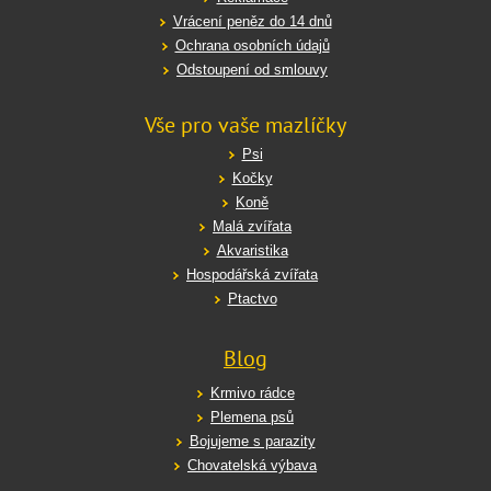
Vrácení peněz do 14 dnů
Ochrana osobních údajů
Odstoupení od smlouvy
Vše pro vaše mazlíčky
Psi
Kočky
Koně
Malá zvířata
Akvaristika
Hospodářská zvířata
Ptactvo
Blog
Krmivo rádce
Plemena psů
Bojujeme s parazity
Chovatelská výbava