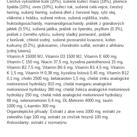
Čerstvé vykostěné kuře (20%), sušené kuřecí maso (18%), pšenice
špalda (10%), oves (10%), kuřecí tuk, sušená celá vejce, čerstvý
herring, sušený herring, sušená dřeň z červené řepy, rybí olej,
vláknina z hrášku, sušené mrkve, sušená vojtěška, inulin,
fruktooligosacha­ridy, mannanoligosacha­ridy, prášek z granátových
jablek (0,5%), sušená jablka, prášek ze špenátu, psyllium (0,3%),
prášek z černého rybízu, sušený sladký pomeranč, prášek
z borůvek, chlorid sodný, sušené pivovarské kvasnice, kořen
kurkumy (0,2%), glukosamin, chondroitin sulfát, extrakt z afrikánu
(zdroj luteinu).
Vitamín A 15000 MJ, Vitamín D3 1500 MJ, Vitamín E 600 mg,
Vitamín C 150 mg, Niacin 37,5 mg, kyselina pantothenová 15 mg,
Vitamín B2 7,5 mg, Vitamín B6 6 mg, Vitamín B1 4,5 mg, Vitamín
K 1,5 mg, Vitamín H 0,38 mg, kyselina listová 0,45 mg, Vitamín B12
0,1 mg, cholin 2500 mg, betakaroten 1,5 mg, chelát zinku analogické
metioninové hydrolázy 910 mg, chelát manganu analogické
metioninové hydrolázy 380 mg, chelát železa analogické metioninové
hydrolázy 250 mg, chelát mědi analogické metioninové hydrolázy
88 mg, selenometionin 0,4 mg, DL-Metionin 4000 mg, taurin
1000 mg, L-karnitin 300 mg.
Organoleptické přísady: Extrakt z aloe vera 1000 mg, extrakt ze
zeleného čaje 100 mg, extrakt ze zrníček hroznů 100 mg.
Antioxidanty: extrakt z rozmarýnu