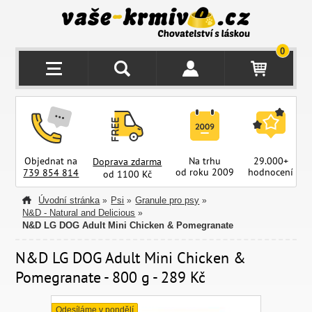
0
Objednat na
Na trhu
29.000+
Doprava zdarma
od roku 2009
hodnocení
z
739 854 814
od 1100 Kč
Úvodní stránka
Psi
Granule pro psy
»
»
»
N&D - Natural and Delicious
»
N&D LG DOG Adult Mini Chicken & Pomegranate
N&D LG DOG Adult Mini Chicken &
Pomegranate - 800 g - 289 Kč
Odesíláme v pondělí