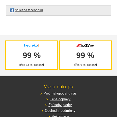
sdílet na facebooku
99 %
99 %
přes 13 tis. recenzí
přes 6 tis. recenzí
Vše o nákupu
Proč nakupovat u nás
Cena dopravy
Způsoby platby
Obchodní podmínky
Reklamace