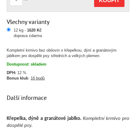
KOUPIT
Všechny varianty
12 kg -
1620 Kč
doprava zdarma
Kompletní krmivo bez obilovin s křepelkou, dýní a granátovým
jablkem pro dospělé psy středních a velkých plemen.
Dostupnost: skladem
DPH:
12 %
Bonus klub
:
16 bodů
Další informace
Kř
epelka, dý
ně
 a graná
tové
 jablko.
Kompletní
 krmivo pro 
dospě
lé
 psy.