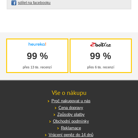
sdílet na facebooku
99 %
99 %
přes 13 tis. recenzí
přes 6 tis. recenzí
Vše o nákupu
Proč nakupovat u nás
Cena dopravy
Způsoby platby
Obchodní podmínky
Reklamace
Vrácení peněz do 14 dnů