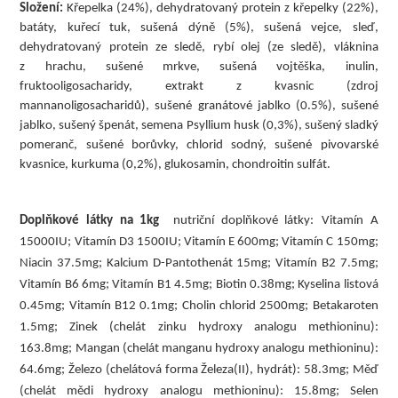
Slož
ení
:
 Kř
epelka (24
%), dehy
dratovaný
 protein
 z kř
epe
l
k
y (22
%), 
batá
ty
, kuř
ecí
 tuk, suš
ená
 dý
ně
 (5%), suš
ená
 vejce, sleď
, 
dehydratovaný
 protein ze sledě
, rybí
 olej (ze sledě
), 
vlá
knina 
z hrachu, 
suš
ené
 mrkve, suš
ená
 vojtěš
ka, inulin, 
fruktooligosacharidy, extrakt z kvasnic (zdroj 
mannanoligosacharidů
), suš
en
é
graná
tové
 jablko (0.5%), suš
ené
jablko, suš
ený
 š
pená
t, semena Psyllium husk (0,3%), suš
ený
 sladký
pomeranč
, suš
ené
 borů
vky, chlorid sodný
, suš
ené
 pivovarské
kvasnice, kurkuma (0,2%)
, 
glukosamin, chondroitin sulfá
t
.
Doplňkové látky na 1kg
 nutriční doplňkové látky:
Vitamín A 
15000IU; Vitamín D3 1500IU; Vitamín E 600mg; Vitamín C 150mg; 
Niacin 37.5mg; Kalcium D-Pantothenát 15mg; Vitamín B2 7.5mg; 
Vitamín B6 6mg; Vitamín B1 4.5mg; Biotin 0.38mg; Kyselina listová 
0.45mg; Vitamín B12 0.1mg; Cholin chlorid 2500mg; Betakaroten 
1.5mg; 
Zinek (chelát zinku hydroxy analogu methioninu): 
163.8mg; Mangan (chelát manganu hydroxy analogu methioninu): 
64.6mg; Železo (chelátová forma Železa(II), hydrát): 58.3mg; Měď 
(chelát mědi hydroxy analogu methioninu): 15.8mg; Selen 