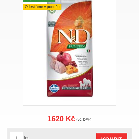
Odesíláme v pondělí
1620 Kč
(vč. DPH)
ks