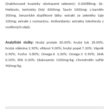
(inaktivované kvasinky obohacené selenem): 0.00088mg; DL-
Metionin, technicky čistý 4000mg; Taurin 1000mg; L-karnitin 
300mg. Senzorické doplňkové látky: extrakt ze zeleného čaje 
100mg; extrakt z rozmarýnu. Antioxidanty: extrakty tokoferolu z 
rostlinných olejů.
Analytické složky: 
Hrubý protein 30
.00%; hrub
ý tuk 18
.00%; 
hrubá vláknina 2.
9
0%; vlhkost 9
.00%;
hrubý popel 7.3
0%; V
ápník 
0.90%; Fosfor 0.80%; Omega-6 3.30%; Omega-3 0.90%; DHA 
0.5
0%; EPA 0.
30%; Glukosamin 12
00mg/kg; Chondroitin sulfát
9
00mg/kg. 