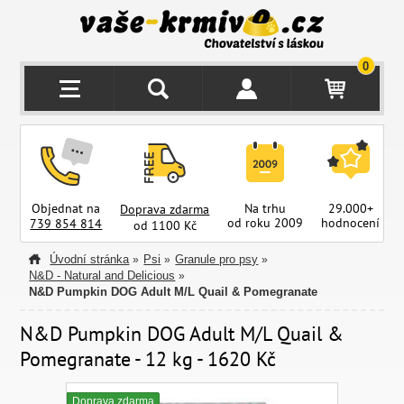
0
Objednat na
Na trhu
29.000+
Doprava zdarma
od roku 2009
hodnocení
z
739 854 814
od 1100 Kč
Úvodní stránka
Psi
Granule pro psy
»
»
»
N&D - Natural and Delicious
»
N&D Pumpkin DOG Adult M/L Quail & Pomegranate
N&D Pumpkin DOG Adult M/L Quail &
Pomegranate - 12 kg - 1620 Kč
Doprava zdarma