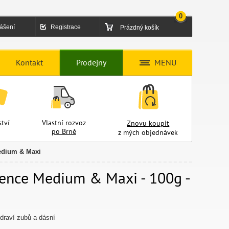
0
lášení
Registrace
Prázdný košík
Kontakt
Prodejny
MENU
tví
Vlastní rozvoz
Znovu koupit
po Brně
z mých objednávek
edium & Maxi
nce Medium & Maxi - 100g -
zdraví zubů a dásní