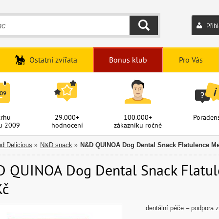
Přih
HLEDAT
Ostatní zvířata
Bonus klub
Pro Vás
trhu
29.000+
100.000+
Poradens
u 2009
hodnocení
zákazníku ročně
d Delicious
N&D snack
N&D QUINOA Dog Dental Snack Flatulence M
»
»
 QUINOA Dog Dental Snack Flatule
Kč
dentální péče – podpora 