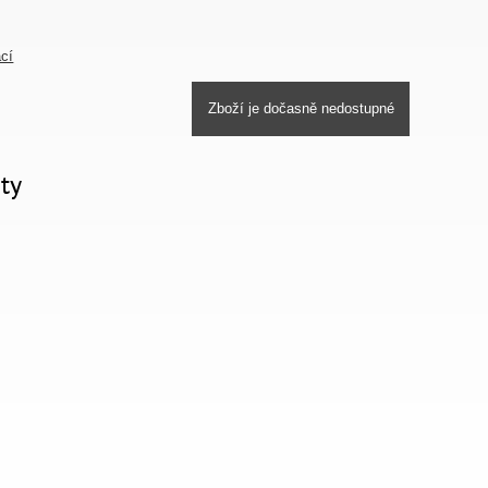
ací
Zboží je dočasně nedostupné
ty