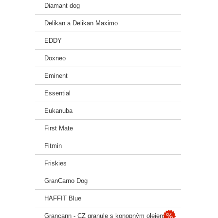
Diamant dog
Delikan a Delikan Maximo
EDDY
Doxneo
Eminent
Essential
Eukanuba
First Mate
Fitmin
Friskies
GranCarno Dog
HAFFIT Blue
Grancann - CZ granule s konopným olejem