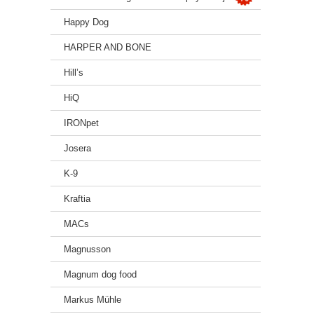
Happy Dog
HARPER AND BONE
Hill’s
HiQ
IRONpet
Josera
K-9
Kraftia
MACs
Magnusson
Magnum dog food
Markus Mühle