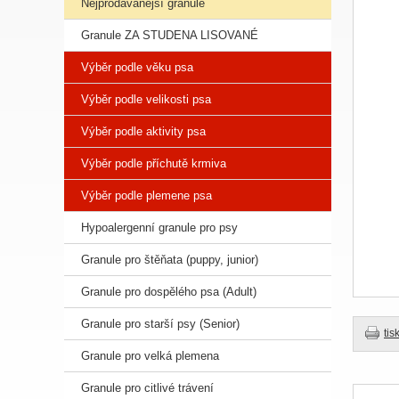
Nejprodávanější granule
Granule ZA STUDENA LISOVANÉ
Výběr podle věku psa
Výběr podle velikosti psa
Výběr podle aktivity psa
Výběr podle příchutě krmiva
Výběr podle plemene psa
Hypoalergenní granule pro psy
Granule pro štěňata (puppy, junior)
Granule pro dospělého psa (Adult)
Granule pro starší psy (Senior)
tis
Granule pro velká plemena
Granule pro citlivé trávení