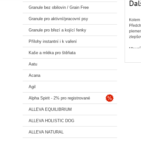
Dal
Granule bez obilovin / Grain Free
Granule pro aktivní/pracovní psy
Kolem 
Předch
Granule pro březí a kojící fenky
plemen 
zlepšo
Přílohy instantní i k vaření
Hlavní
Kaše a mléka pro štěňata
dentál
Aatu
vysoká
balení
Acana
Složen
Agil
vedlej
%), fru
Alpha Spirit - 2% pro registrované
Analyt
ALLEVA EQUILIBRIUM
hrubý 
ALLEVA HOLISTIC DOG
Nutrič
ALLEVA NATURAL