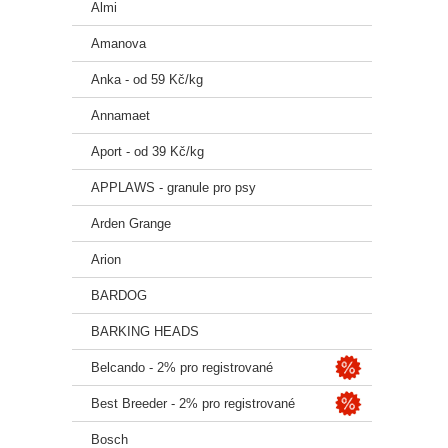
Almi
vitamí
Antioxi
Amanova
Metabo
Anka - od 59 Kč/kg
2 914 
Annamaet
Krmný
Aport - od 39 Kč/kg
Pamlsk
APPLAWS - granule pro psy
pro ště
Arden Grange
Arion
BARDOG
BARKING HEADS
Belcando - 2% pro registrované
Best Breeder - 2% pro registrované
Bosch