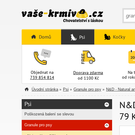
Domů
Kočky
Psi
Objednat na
Na 
Doprava zdarma
od rok
739 854 814
od 1100 Kč
Úvodní stránka
Psi
Granule pro psy
N&D - Natural an
»
»
»
N&D
Psi
79 
Poškozená balení se slevou
Granule pro psy