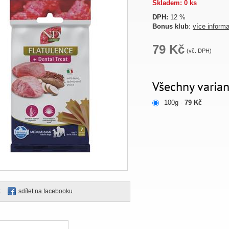
Skladem: 0 ks
DPH:
12 %
Bonus klub
:
více inform
79 Kč
(vč. DPH)
Všechny varian
100g -
79 Kč
k
sdílet na facebooku