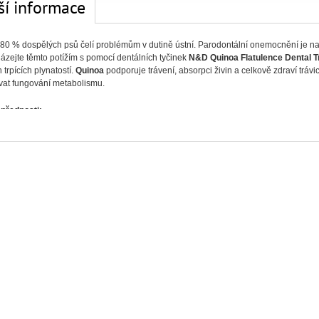
ší informace
80 % dospělých psů čelí problémům v dutině ústní. Parodontální onemocnění je na
ázejte těmto potížím s pomocí dentálních tyčinek
N&D Quinoa Flatulence Dental T
trpících plynatostí.
Quinoa
podporuje trávení, absorpci živin a celkově zdraví trávic
vat fungování metabolismu.
 přednosti:
ní péče
– podpora zdraví zubů a dásní,
 stravitelnost
– nezatěžuje žaludek a střeva,
 na týden
– chutný pamlsek na každý den.
í:
ší produkty rostlinného původu (quinoa semínka 8 %, yucca schidigera 0,8 %), zele
ktooligosacharidy (1 %), kvasnice, řasy (sušená spirulina 0,5 %), semena, minerální 
ické složky:
protein 10,2 %, hrubý tuk 1,2 %, hrubá vláknina 2,2 %, vlhkost 14 %, hrubý popel 7,
ní doplňkové látky na 1 kg: