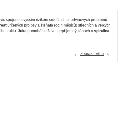
víc spojeno s vyšším rizikem srdečních a ledvinových problémů.
reat
určených pro psy a štěňata (od 4 měsíců) středních a velkých
ího traktu.
Juka
pomáhá snižovat nepříjemný zápach a
spirulina
zobrazit více
«
«
nina, maso a živočišné produkty (dehydrovaný protein z jehněte 9
látky.
4 %.