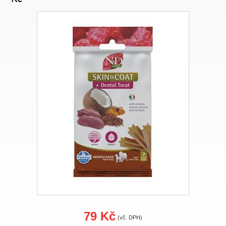
79 Kč
(vč. DPH)