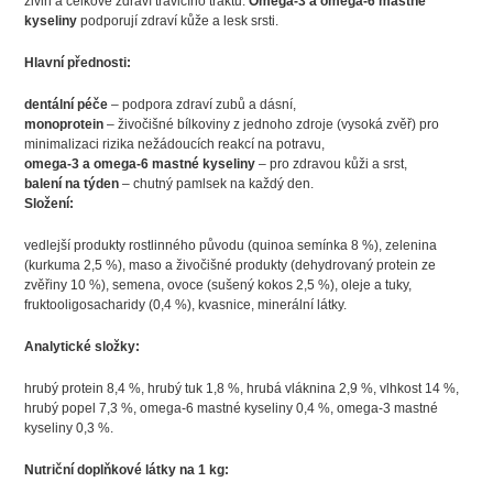
živin a celkově zdraví trávicího traktu.
Omega-3 a omega-6 mastné
kyseliny
podporují zdraví kůže a lesk srsti.
Hlavní přednosti:
dentální péče
– podpora zdraví zubů a dásní,
monoprotein
– živočišné bílkoviny z jednoho zdroje (vysoká zvěř) pro
minimalizaci rizika nežádoucích reakcí na potravu,
omega-3 a omega-6 mastné kyseliny
– pro zdravou kůži a srst,
balení na týden
– chutný pamlsek na každý den.
Složení:
vedlejší produkty rostlinného původu (quinoa semínka 8 %), zelenina
(kurkuma 2,5 %), maso a živočišné produkty (dehydrovaný protein ze
zvěřiny 10 %), semena, ovoce (sušený kokos 2,5 %), oleje a tuky,
fruktooligosacharidy (0,4 %), kvasnice, minerální látky.
Analytické složky:
hrubý protein 8,4 %, hrubý tuk 1,8 %, hrubá vláknina 2,9 %, vlhkost 14 %,
hrubý popel 7,3 %, omega-6 mastné kyseliny 0,4 %, omega-3 mastné
kyseliny 0,3 %.
Nutriční doplňkové látky na 1 kg: