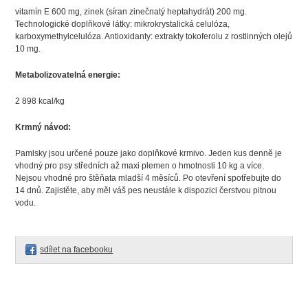
vitamín E 600 mg, zinek (síran zinečnatý heptahydrát) 200 mg.
Technologické doplňkové látky: mikrokrystalická celulóza,
karboxymethylcelulóza. Antioxidanty: extrakty tokoferolu z rostlinných olejů
10 mg.
Metabolizovatelná energie:
2 898 kcal/kg
Krmný návod:
Pamlsky jsou určené pouze jako doplňkové krmivo. Jeden kus denně je
vhodný pro psy středních až maxi plemen o hmotnosti 10 kg a více.
Nejsou vhodné pro štěňata mladší 4 měsíců. Po otevření spotřebujte do
14 dnů. Zajistěte, aby měl váš pes neustále k dispozici čerstvou pitnou
vodu.
sdílet na facebooku