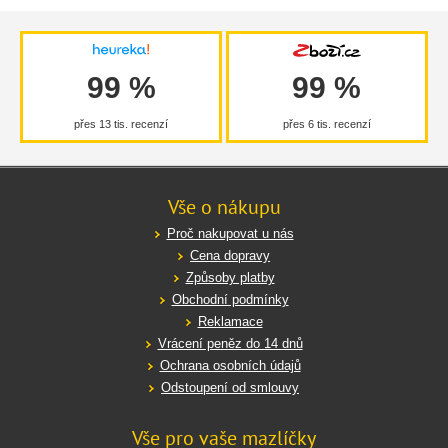
99 %
99 %
přes 13 tis. recenzí
přes 6 tis. recenzí
Vše o nákupu
Proč nakupovat u nás
Cena dopravy
Způsoby platby
Obchodní podmínky
Reklamace
Vrácení peněz do 14 dnů
Ochrana osobních údajů
Odstoupení od smlouvy
Vše pro vaše mazlíčky