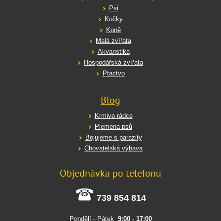
Psi
Kočky
Koně
Malá zvířata
Akvaristika
Hospodářská zvířata
Ptactvo
Blog
Krmivo rádce
Plemena psů
Bojujeme s parazity
Chovatelská výbava
Objednávka po telefonu
739 854 814
Pondělí - Pátek
9:00
-
17:00