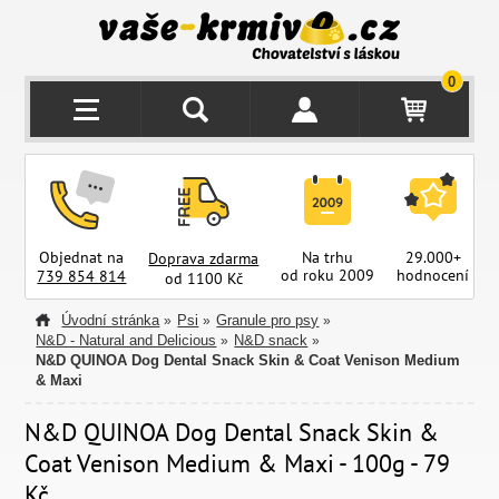
0
Objednat na
Na trhu
29.000+
Doprava zdarma
od roku 2009
hodnocení
z
739 854 814
od 1100 Kč
Úvodní stránka
Psi
Granule pro psy
»
»
»
N&D - Natural and Delicious
N&D snack
»
»
N&D QUINOA Dog Dental Snack Skin & Coat Venison Medium
& Maxi
N&D QUINOA Dog Dental Snack Skin &
Coat Venison Medium & Maxi - 100g - 79
Kč