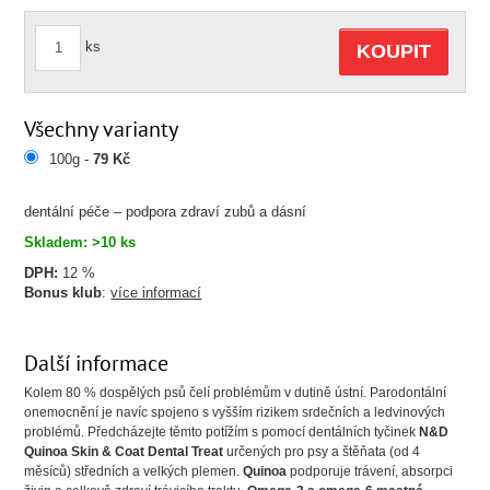
ks
KOUPIT
Všechny varianty
100g -
79 Kč
dentální péče – podpora zdraví zubů a dásní
Skladem: >10 ks
DPH:
12 %
Bonus klub
:
více informací
Další informace
Kolem 80 % dospělých psů čelí problémům v dutině ústní. Parodontální
onemocnění je navíc spojeno s vyšším rizikem srdečních a ledvinových
problémů. Předcházejte těmto potížím s pomocí dentálních tyčinek
N&D
Quinoa Skin & Coat Dental Treat
určených pro psy a štěňata (od 4
měsíců) středních a velkých plemen.
Quinoa
podporuje trávení, absorpci